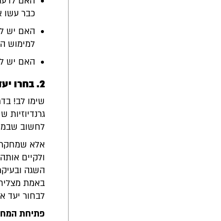
האם לדעתם
כבר עשו א
האם יש לה
למימוש ה
האם יש ל
2. בחרו יעד שאותו תרצו להגשים בשנה הבאה
שימו לב! בדר
גרנדיוזיות ש
לחשוב שבמחי
אלא שמחקרים
ולקיים אותה
השגה ובעיקר
באמת מצליחי
לבחור יעד אח
פתיחת המחשב