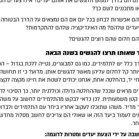
 הם בדרך לממש ולהגשים את אותם יעדים? אילו צעדים הם
ו מתכננים לשם כך?
ם אפשרות לבחון בכל יום אם הם נמצאים על הדרך הבטוחה
יעדים שלהם? מה האינדיקציה שלהם להתקדמות?
הם חלום שהם רוצים להגשים?
ך כלל יש לתלמידים, כמו גם למבוגרים, נטייה ללכת בגדול – הכ
יותר קל לחלום עליהן מאשר להגשים אותן. מדוע? כי זו תחושה
 יד, בהחלטה אחת, אנחנו יכולים לשנות את חיינו מקצה לקצה
 מראים שככל שההחלטה גדולה וכוללנית יותר, כך הסיכוי לה
 קטן משמעותית. לכן כדאי לבקש מהתלמידים לחשוב על משהו 
 מדיד. משהו שתוכלו לעקוב אחריו ביחד עם התלמידים ולבדו
ם לעמוד ביעד הזה או שאולי הם צריכים לחשב מסלול מחדש 
ר.
ה על ידי הצעת יעדים ומטרות לדוגמה: