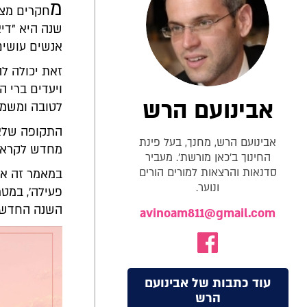
מ
חקרים מצא
שנה היא "דיא
אנשים עושים
זאת יכולה ל
ויעדים ברי 
אבינועם הרש
לטובה ומשמע
התקופה שלאח
אבינועם הרש, מחנך, בעל פינת
מחדש לקראת 
החינוך ב'כאן מורשת'. מעביר
סדנאות והרצאות למורים הורים
במאמר זה אצי
ונוער.
פעילה', במט
השנה החדשה
avinoam811@gmail.com
עוד כתבות של אבינועם
הרש