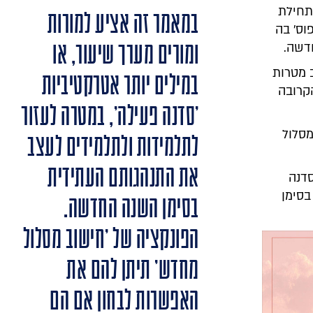
תחילת
במאמר זה אציע למורות
וס' בה
ומורים מערך שיעור, או
דשה.
 מטרות
במילים יותר אטרקטיביות
קרובה
'סדנה פעילה', במטרה לעזור
מסלול
לתלמידות ולתלמידים לעצב
את התנהגותם העתידית
סדנה
בסימן
בסימן השנה החדשה.
הפונקציה של 'חישוב מסלול
מחדש' תיתן להם את
האפשרות לבחון אם הם