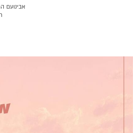
אבינועם הר
ת