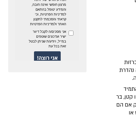
רזות
 נהדרת
.
תמיד
קטן, בר
ק אם הם
או