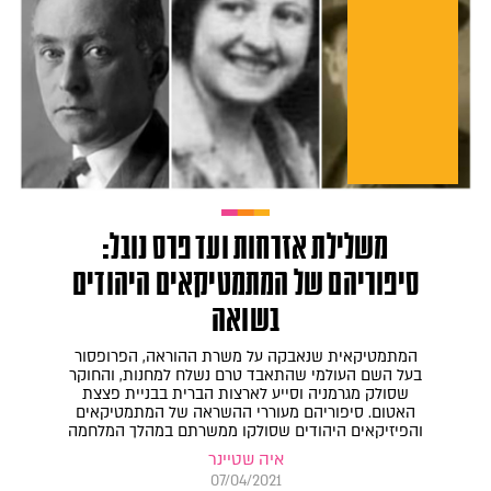
משלילת אזרחות ועד פרס נובל:
סיפוריהם של המתמטיקאים היהודים
בשואה
המתמטיקאית שנאבקה על משרת ההוראה, הפרופסור
בעל השם העולמי שהתאבד טרם נשלח למחנות, והחוקר
שסולק מגרמניה וסייע לארצות הברית בבניית פצצת
האטום. סיפוריהם מעוררי ההשראה של המתמטיקאים
והפיזיקאים היהודים שסולקו ממשרתם במהלך המלחמה
איה שטיינר
07/04/2021