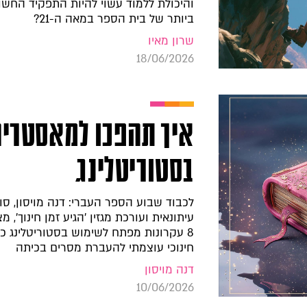
והיכולת ללמוד עשוי להיות התפקיד החשו
ביותר של בית הספר במאה ה-21?
שרון מאיו
18/06/2026
איך תהפכו למאסטרי
בסטוריטלינג
לכבוד שבוע הספר העברי: דנה מויסון, סו
עיתונאית ועורכת מגזין 'הגיע זמן חינוך', מצ
8 עקרונות מפתח לשימוש בסטוריטלינג ככ
חינוכי עוצמתי להעברת מסרים בכיתה
דנה מויסון
10/06/2026