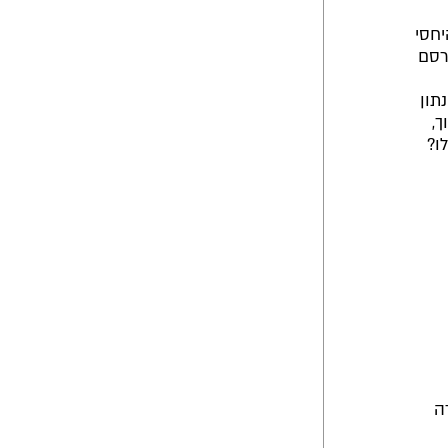
יחסי
רסם
תון
ך,
ו?
ה