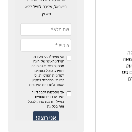
ה
שמאה
עט
בוסס
רגן