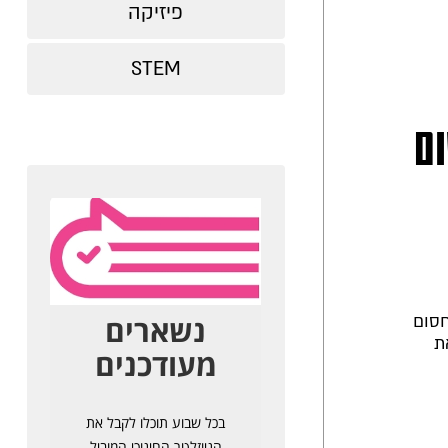
פיזיקה
STEM
ום
חסום
ת