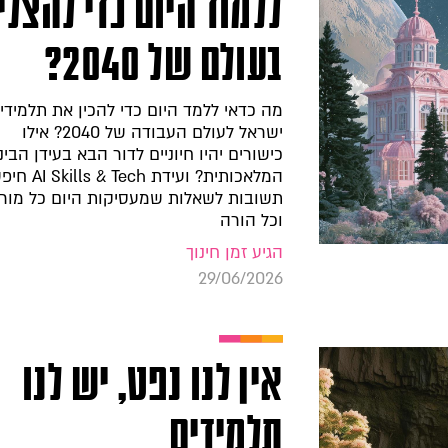
ללמוד היום כדי להצלי
בעולם של 2040?
מה כדאי ללמד היום כדי להכין את תלמידי
ישראל לעולם העבודה של 2040? אילו
כישורים יהיו חיוניים לדור הבא בעידן הבינ
המלאכותית? ועידת & Tech
תשובות לשאלות שמעסיקות היום כל מור
וכל הורה
הגיע זמן חינוך
29/06/2026
אין לנו נפט, יש לנו
תלמידים