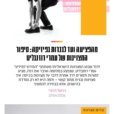
מהפציעה ועד לבגרות בפיזיקה: סיפור
המצוינות של עמרי רוזנבליט
לרגל שבוע המצוינות הישראלית! משתתף "המירוץ למיליון"
עמרי רוזנבליט, שנפצע במלחמה ואיבד את רגלו, מציע
למורות ולמורים דרך אחרת לדבר על מצוינות בכיתה: איך
מצוינות נבנית מתוך קושי – ולמה היא לא רק נמדדת
בהישגים, אלא בבחירה להמשיך
רויטל דרורי
27/04/2026
קידום מצוינות