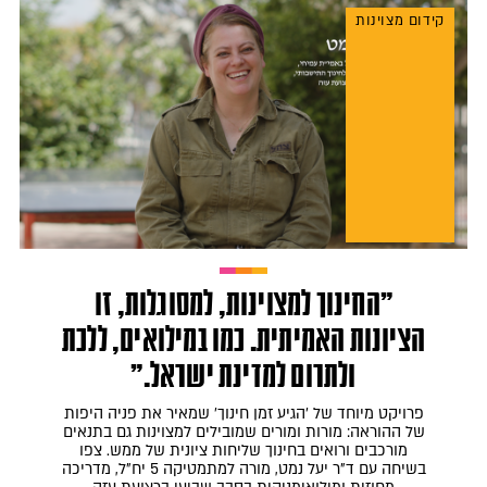
קידום מצוינות
"החינוך למצוינות, למסוגלות, זו
הציונות האמיתית. כמו במילואים, ללכת
ולתרום למדינת ישראל."
פרויקט מיוחד של 'הגיע זמן חינוך' שמאיר את פניה היפות
של ההוראה: מורות ומורים שמובילים למצוינות גם בתנאים
מורכבים ורואים בחינוך שליחות ציונית של ממש. צפו
בשיחה עם ד"ר יעל נמט, מורה למתמטיקה 5 יח"ל, מדריכה