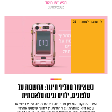
הגיע זמן חינוך
31/03/2026
להתחבר למאה ה-21
כשאיסור מחליף חינוך: מחשבות על
טלפונים, ילדים ובינה מלאכותית
האם הרחקת הטלפון מהכיתה באמת מגינה על ילדים? או
שמא היא מוותרת על ההזדמנות לתווך שימוש אחראי