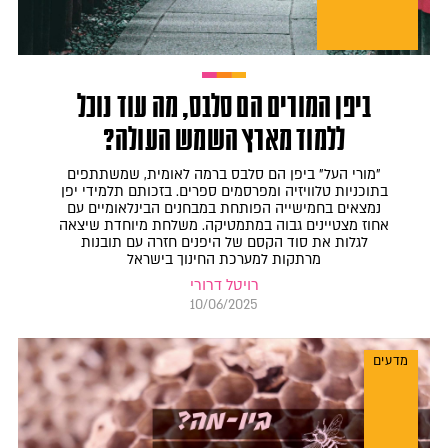
ביפן המורים הם סלבס, מה עוד נוכל
ללמוד מארץ השמש העולה?
"מורי העל" ביפן הם סלבס ברמה לאומית, שמשתתפים
בתוכניות טלוויזיה ומפרסמים ספרים. בזכותם תלמידי יפן
נמצאים בחמישייה הפותחת במבחנים הבינלאומיים עם
אחוז מצטיינים גבוה במתמטיקה. משלחת מיוחדת שיצאה
לגלות את סוד הקסם של היפנים חזרה עם תובנות
מרתקות למערכת החינוך בישראל
רויטל דרורי
10/06/2025
מדעים