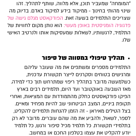
"המומחה" שמעביר תוכן, אלא מלווה, שותף לתהליך. זהו
שינוי מהותי בחינוך - ממיקוד בידע למיקוד באדם. בדיוק מה
שצריכים התלמידים בשעה זאת.
הפודקאסט מגלם גישה של
פדגוגיה הומניסטית באופן מעשי:
הוא נותן מקום לחוויות של
התלמיד, לרגשותיו, לשאלות שמעסיקות אותו ולנרטיב האישי
שלו.
תהליך טיפולי במסווה של סיפור
התלמידים מספרים ומשתפים את מה שעובר עליהם
ומרגישים בטוחים וסקרנים לייצר תקשורת עדכנית,
כשלמעשה מדובר בתהליך ריפוי שמתרחש תוך כדי למידה.
מאז השבעה באוקטובר ועד היום, תלמידים רבים בארץ
הפיקו פודקאסטים כחלק מהתמודדות עם המציאות, ואחרי
תקופת ביניים, המצב הביטחוני שב להיות מפחיד ומאיים.
בצל הטילים מאיראן - זה הזמן להנחות תלמידים להקליט,
לספר, לשאול, ולהביע את מה שהם עוברים. מדובר לא רק
בתלמידי תקשורת. כל תלמיד מכיל סיפור ורגש, כל תלמיד
יודע להקליט את עצמו בטלפון החכם או במחשב.