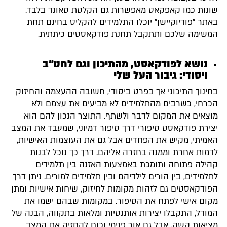
שונות כמו קאפקאט מאפשרות גם הקלטת סאונד בלבד.
באתר "פודיוקיישן" יוכלו התלמידים להקליט בחינם תחת
המשימה שלכם ותתקבל תחנת פודקאסטים כיתתית.
נושא לפודקאסט, מהתיכון וגם לחט"ב
ויסודי: גיבור העל שלי
בחינוך התיכוני אך בפרט ביסודי, חשובה ההעצמה והחיזוק
הכרחי, כשרבים מהתלמידים לא מביעים את עצמם ולא
מוצאים את המקום לדבר ולשתף. התוצר הנכון להם הוא
יצירת פודקאסט סיפורי דרך סיפור דמיוני, שמעבד את המצב
האמיתי, מקיש את הפחדים אבל גם את העוצמות האישיות,
לדמות אחרת וממנה בחזרה אליהם. דרך כך נוכל לבנות
קהילה פתוחה ותומכת באמצעות האזנה בין תלמידים
לתלמידים, בין הורים לילדיהם ובין תלמידים למורים. ניתן דרך
הפודקאסטים גם לזהות מקומות לחיזוק, שיחות אישיות ומתן
מקום אישי לפתח את הסיפור. במקומות שבהם ישמו את
המודל, התקבלו יצירות אותנטיות ומלאות בתקווה, הבנה של
מציאות קשה, אבל גם אור פנימי וכוח להחזיק את המצב.