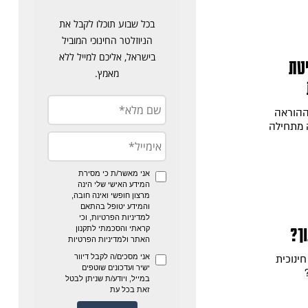
יטת
ההוראה
 מתחילה
ך?
ינוכית