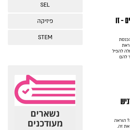
SEL
 – זו
פיזיקה
STEM
הכנסת
ראת
לה להפיל
ר להם
גיש
? הוראה
ת זה.