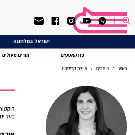
ישראל במלחמה
ח
פודקאסטים
מורים מעולים
ראשי
/
כותבים
/
איילת קריספין
דוקטור
בעל יסו
עוד כת