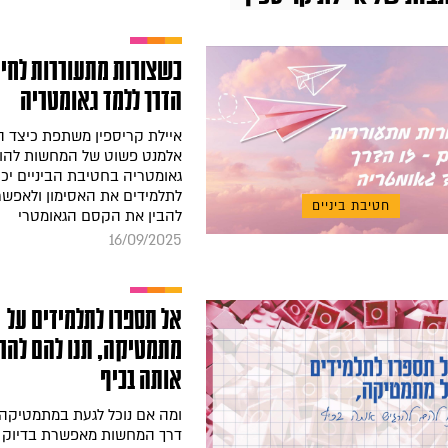
כשצורות מתעוררות לחיים
הדרך ללמד גאומטריה
איילת קריספין משתפת כיצד 
אלמנט פשוט של המחשות להו
גאומטריה בחטיבת הביניים יכו
לתלמידים את האסימון ולאפש
חטיבת ביניים
להבין את הקסם הגאומטרי
16/09/2025
אל תספרו לתלמידים על
מתמטיקה, תנו להם להר
אותה בכיף
ומה אם נוכל לגעת במתמטיקה
דרך המחשות מאפשרת בדיוק א