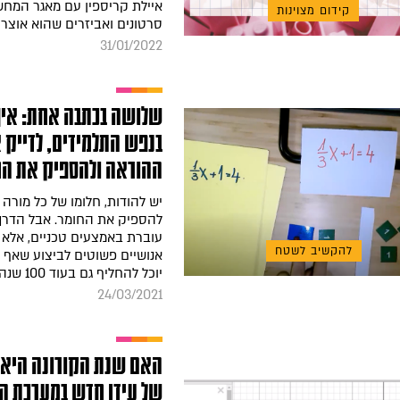
איילת קריספין עם מאגר המחש
קידום מצוינות
סרטונים ואביזרים שהוא אוצר
31/01/2022
שלושה בכתבה אחת: איך
בנפש התלמידים, לדייק 
ההוראה ולהספיק את הח
יש להודות, חלומו של כל מורה 
להספיק את החומר. אבל הדרך
עוברת באמצעים טכניים, אלא 
להקשיב לשטח
אנושיים פשוטים לביצוע שאף ר
יוכל להחליף גם בעוד 100 שנה
24/03/2021
האם שנת הקורונה היא 
של עידן חדש במערכת הח