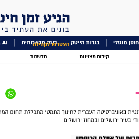
וסן מנטלי
בגרות הייטק
בינה מלאכותית
AI בחינוך
הצטרפו לקהילה
קידום מצוינות
חדשנות
נטית באוניברסיטה העברית לחינוך מתמטי מתכללת תחום המ
די בעיר ירושלים ובמחוז ירושלים
בות של איילת קריספין