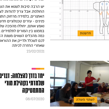
יש הרבה סיבות לשנוא את הש
החולפת. אבל צריך להודות: לצ
האתגרים, בלמידה מרחוק התגל
פנינים - עזרים טכנולוגיים חד
נאמץ אותם, יחוללו מהפכה של
במפגש בין המורים לתלמידים. 
חדשנות
כמה מהכלים השווים משנת הזו
לכם לשכלל ולדייק את ההוראה 
שאחרי החזרה לכיתה
23/02/2021
יחד בדרך להצלחה: דברים
שלמדתי בקהילת מורי
המתמטיקה
08/07/2020
לשתף פעולה