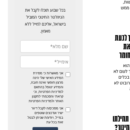
ות,
 ממש
 לגעת
את
ומר
הוא
 לשם לא
בכלים
ובוט לא
תחילתו
ינוך?