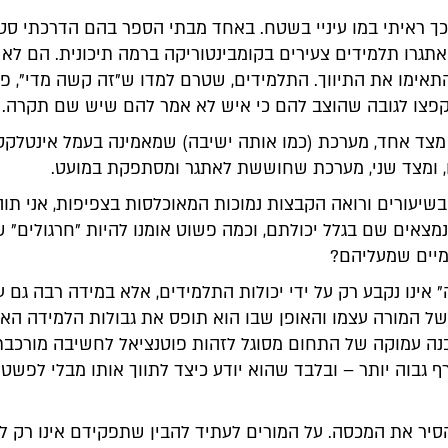
כך ראיתי במו עיניי בשטח. באחד מבתי הספר בהם הדרכתי סט
תגרו תלמידים צעירים בקומבינטוריקה ברמה תיכונית. הם לא ו
תאימו את התיווך. התלמידים, שטרם למדו ש"זה קשה מדי", פ
קפצו לגובה שהוצב להם כי איש לא אמר להם שיש שם תקרה.
: מצד אחד, מערכת (כמו אותה ישיבה) שמאמינה בעמל אינטלקט
, ומצד שני, מערכת שחוששת לאתגר ומסתפקת במועט.
שיעורים ורואה הקבצות נמוכות המאוכלסות בצפיפות, אני תוה
מצאים שם בגלל יכולתם, וכמה פשוט אומנו להיות "חרגולים" 
יים שמעליהם?
 אינו נקבע רק על ידי יכולות התלמידים, אלא במידה רבה גם על
ל המורה עצמו והאופן שבו הוא תופס את גבולות הלמידה האפ
נה עמוקה של התחום מסוגל לזהות פוטנציאל לחשיבה מורכבת,
ף גבוה יותר – ובלבד שהוא יודע כיצד לתווך אותו מבלי לפשט
הסיר את המכסה. על המורים לעתיד להבין שתפקידם אינו רק ל