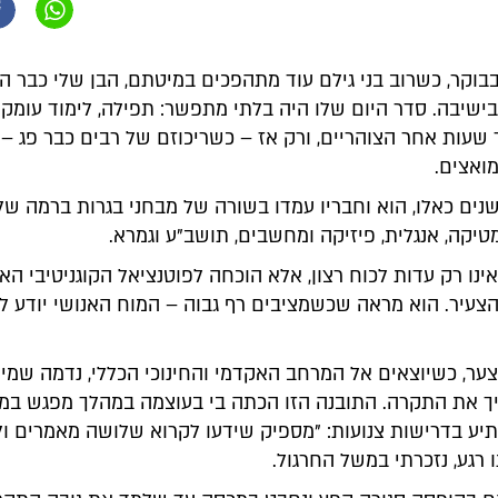
ה 7:15 בבוקר, כשרוב בני גילם עוד מתהפכים במיטתם, הבן שלי כבר הי
ישיבה. סדר היום שלו היה בלתי מתפשר: תפילה, לימוד עומק 
 שעות אחר הצוהריים, ורק אז – כשריכוזם של רבים כבר פג – 
מואצים.
נים כאלו, הוא וחבריו עמדו בשורה של מבחני בגרות ברמה ש
יקה, אנגלית, פיזיקה ומחשבים, תושב"ע וגמרא.
ינו רק עדות לכוח רצון, אלא הוכחה לפוטנציאל הקוגניטיבי הא
הצעיר. הוא מראה שכשמציבים רף גבוה – המוח האנושי יודע ל
ער, כשיוצאים אל המרחב האקדמי והחינוכי הכללי, נדמה שמי
ך את התקרה. התובנה הזו הכתה בי בעוצמה במהלך מפגש במכ
ע בדרישות צנועות: "מספיק שידעו לקרוא שלושה מאמרים ול
 רגע, נזכרתי במשל החרגול.