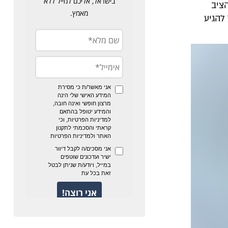
ציב
להגיע