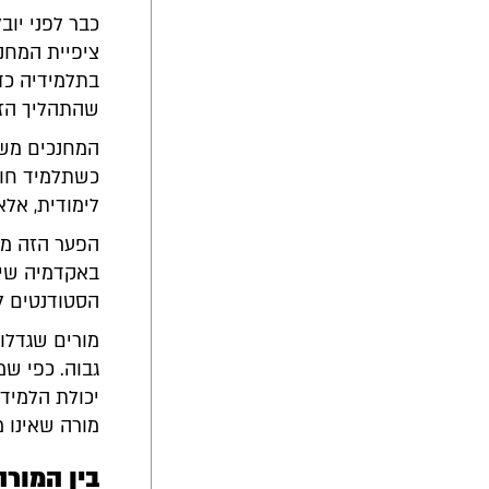
כבר לפני יוב
ציפיית המחנ
בתלמידיה כד
שהתהליך הזה
המחנכים משד
כשתלמיד חוו
לימודית, אלא
הפער הזה מיי
באקדמיה שית
הסטודנטים ל
מורים שגדלו
גבוה. כפי ש
יכולת הלמידה
מורה שאינו מ
בין המור