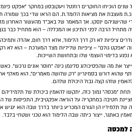
ל שנים הוכיחו החוקרים רוזנטל ויעקובסון במחקר "אפקט פיגמליו
כ.ת מעצבת את מציאות הלומד.ת. הם הראו שדי בכך שמורה ת
י שהישגיהם ינסקו. אך המאמר של באב"ד מהעשור האחרון מזכי
 מתחיל הרבה לפני התיכון או המכללה – הוא מתחיל כבר בגן 
רים ציפיות לא רק דרך הלימוד, אלא דרך חום, אהדה ותמיכה 
ה "אפקט גולם" – ציפיות שליליות מצד המערכת – הוא לא רק
 נפגע בדימוי העצמי שלו ובתחושת השייכות.
צר את מה שהפסיכולוג סליגמן כינה "חוסר אונים נרכש". כאש
ף שהוא דורש בסמינריון "רק שלושה מאמרים", הוא מאלף את
האמין שזהו קצה גבול היכולת שלהם.
 תחת "מכסה" נמוך כזה, יתקשו להאמין ביכולת של תלמידיהם 
מציינת חטיבה במחקריה על הוראה אפקטיבית, התפיסות של המ
 של תלמידיו הן הגורם המכריע ביותר בדרך שבה הוא ינגיש את
אמין באתגר, ייצור כיתה שבה הלימוד הוא טכני ושטחי בלבד.
ה למכסה