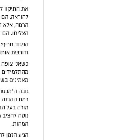
את התיקון ל
להוראה, הם א
הרמה, אלא ה
הצליחו. הם 
הניגוד חריף
ודורשת אותו
כשאני צופה ב
מהתלמידים נ
מאמינים בשמ
גובה ה"מכסה"
רמת ההבנה ש
מורה בעל הב
נוטה להציב ר
המהות.
הגיע הזמן ל