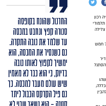
ה רכון
החרגול שהונח בקופסה
תלמודי
סגורה קפץ ונחבט במכסה
צלילה
עד שלמד את גובה התקרה.
ל חמש
גם כשנסיר את המכסה, הוא
דיר
ימשיך לקפוץ לאותו גובה
הסתגל
בדיוק, כי הוא כבר לא מאמין
שהו
שיש עולם מעבר למכסה. כך
ללה,
גם פיל הקרקס הכבול ליתד
הבין
קטנה – הוא נשאר שבוי לא