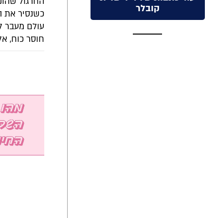
החרגול שהונ
קובלר
כשנסיר את המ
עולם מעבר ל
חוסר כוח, אל