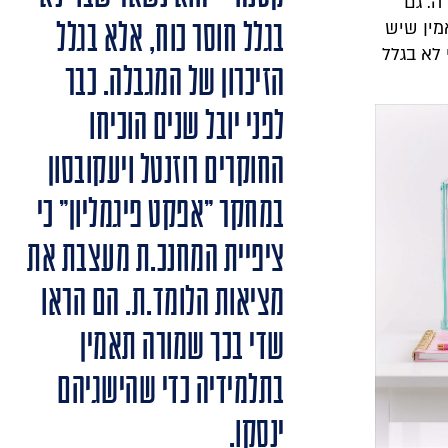
ה. גם
בגלל חוסר כוח, אלא בגלל
מין שיש
לא בגלל
הזיכרון של המגבלה. כבר
לפני יובל שנים הוכיחו
החוקרים רוזנטל ויעקובסון
במחקר "אפקט פיגמליון" כי
ציפיית המחנכ.ת מעצבת את
מציאות הלומד.ת. הם הראו
שדי בכך שמורה תאמין
בתלמידיה כדי שהישגיהם
ינסקו.