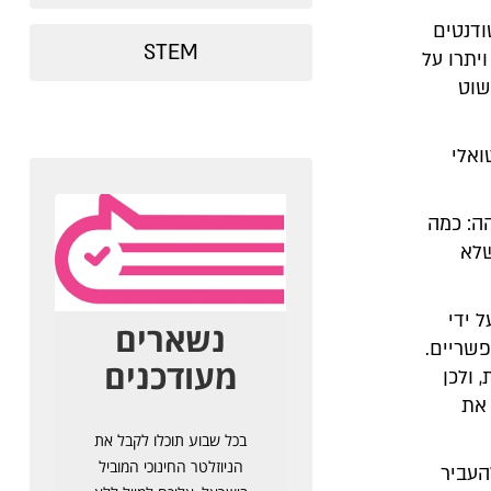
ודנטים
STEM
יתרו על
שוט
ואלי
ה: כמה
שלא
 ידי
שריים.
 ולכן
 את
העביר