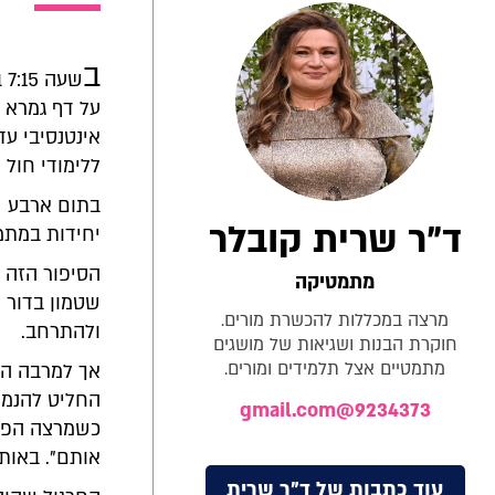
ב
שע
על דף גמרא ב
אינטנסיבי עד
ללימודי חול 
בתום ארבע ש
ד"ר שרית קובלר
יחידות במתמט
הסיפור הזה א
מתמטיקה
שטמון בדור 
מרצה במכללות להכשרת מורים.
ולהתרחב.
חוקרת הבנות ושגיאות של מושגים
מתמטיים אצל תלמידים ומורים.
אך למרבה הצ
החליט להנמי
9234373@gmail.com
כשמרצה הפתי
אותם". באותו
עוד כתבות של ד"ר שרית