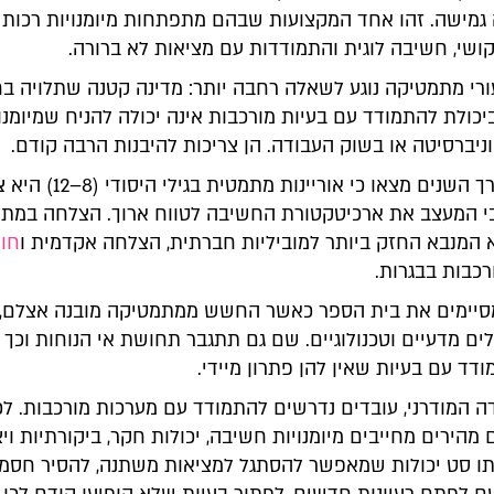
גמישה. זהו אחד המקצועות שבהם מתפתחות מיומנויות רכות 
ושי, חשיבה לוגית והתמודדות עם מציאות לא ברורה.
ורי מתמטיקה נוגע לשאלה רחבה יותר: מדינה קטנה שתלויה ב
ביכולת להתמודד עם בעיות מורכבות אינה יכולה להניח שמיומנו
וניברסיטה או בשוק העבודה. הן צריכות להיבנות הרבה קודם.
מחקרים לאורך השנים מצאו כי אוריינות מתמטית 
טיבי המעצב את ארכיטקטורת החשיבה לטווח ארוך. הצלחה במת
 המנבא החזק ביותר למוביליות חברתית, הצלחה אקדמית ו
חוס
רכבות בבגרות.
יימים את בית הספר כאשר החשש ממתמטיקה מובנה אצלם, 
ם מדעיים וטכנולוגיים. שם גם תתגבר תחושת אי הנוחות וכך 
דד עם בעיות שאין להן פתרון מיידי.
ה המודרני, עובדים נדרשים להתמודד עם מערכות מורכבות. לכ
ם מהירים מחייבים מיומנויות חשיבה, יכולות חקר, ביקורתיות ויצ
ותו סט יכולות שמאפשר להסתגל למציאות משתנה, להסיר חסמ