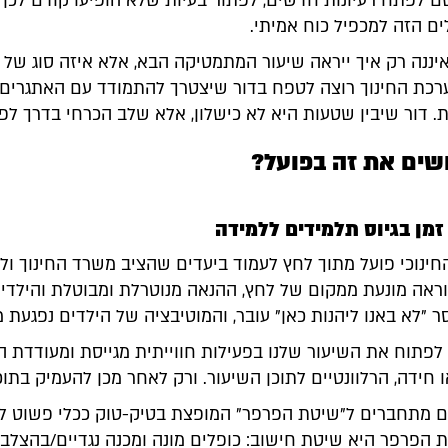
 לפתח רעיונות חדשים, לפתור בעיות שלא הופיעו קודם לכן 
ים הזה למכפיל כוח אמיתי.
יננה רק איך ייראה שיעור המתמטיקה הבא, אלא איזה סוג של
מערכת החינוך רוצה לטפח בדור שיצטרך להתמודד עם האתגרים
 דור שיבין שטעות היא לא כישלון, אלא שלב הכרחי בדרך לפת
ושים את זה בפועל?
ן בגיוס תלמידים ללמידה
חינוכי פועל מתוך לחץ לעמוד ביעדים שהציב משרד החינוך ול
ראה מונעת ממקום של לחץ, ההנאה מנוטרלת ומבוטלת והילדים
"לא באנו ליהנות כאן" עובר, והמוטיבציה של הילדים נפגעת מ
 לפתוח את השיעור שלנו בפעילות חווייתית מגייסת ומעודדת ה
חידה, הרלוונטיים לתוכן השיעור. ורק לאחר מכן להעמיק בתוכן
ם מתחברים ל"שיטת הפרפר" המופצת בטיק-טוק ככלי פשוט ל
 הפרפר היא שיטת חישוב: כופלים מונה ומכנה נגדיים/בהצלבה