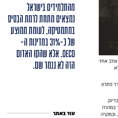
מהתלמידים בישראל
נמצאים מתחת לרמת הבסיס
במתמטיקה, לעומת ממוצע
של כ-31% במדינות ה-
OECD. אלא שהקו האדום
 שלב אחד
הזה לא נגמר שם.
א
ך פתרון
דיוק
ך במהרה
עוד באתר
 ובמקרה