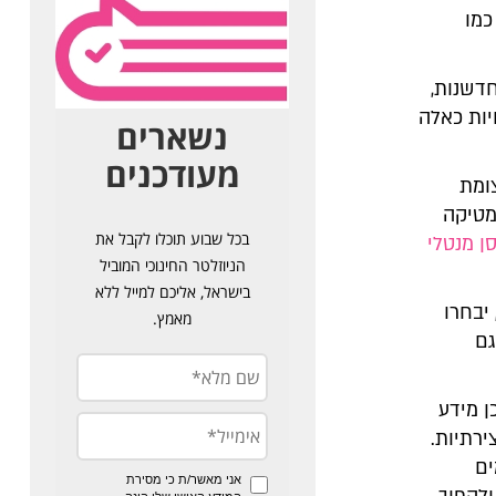
כמו
חדשנות,
יות כאלה
בגילי היסודי (8–12) היא צומת
מטיקה
ן מנטלי
יבחרו
גם
ן מידע
ירתיות.
ים