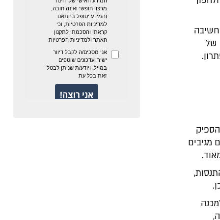
ולהפוך
 חשיבה
 של
רון.
הספיק
 מגיבים
אוד.
תנסות,
.
מכנה
,