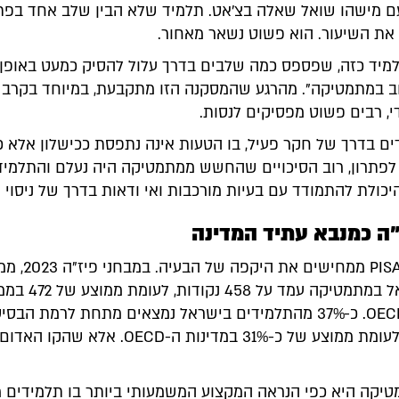
ם מישהו שואל שאלה בצ’אט. תלמיד שלא הבין שלב אחד בפתר
 את השיעור. הוא פשוט נשאר מאחור.
מיד כזה, שפספס כמה שלבים בדרך עלול להסיק כמעט באופן 
ב במתמטיקה". מהרגע שהמסקנה הזו מתקבעת, במיוחד בקרב 
י, רבים פשוט מפסיקים לנסות.
דים בדרך של חקר פעיל, בו הטעות אינה נתפסת ככישלון אלא 
לפתרון, רוב הסיכויים שהחשש ממתמטיקה היה נעלם והתלמידי
כולת להתמודד עם בעיות מורכבות ואי ודאות בדרך של ניסוי 
"ה כמנבא עתיד המדינה
נתוני מבחני PISA ממחישים את היקפה
תלמידי ישראל במתמטיקה עמד על 458 נק
במדינות ה-OECD. כ-37% מהתלמידים בישראל נמצאים מתחת לרמת הבסי
במתמטיקה, לעומת ממוצע של כ-31% במדינות ה-OECD. א
מטיקה היא כפי הנראה המקצוע המשמעותי ביותר בו תלמידים 