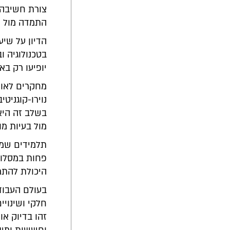
צורת חשיבה 
התמדה מול ק
הדיון על שיע
בטכנולוגיה ו
יופיעו רק בא
נוירו-קוגני
בשלב זה היא
מול בעיות מו
תלמידים שמס
פחות במסלולי
היכולת להתמו
בעולם העבוד
חלקי ושינויי
זהו בדיוק א