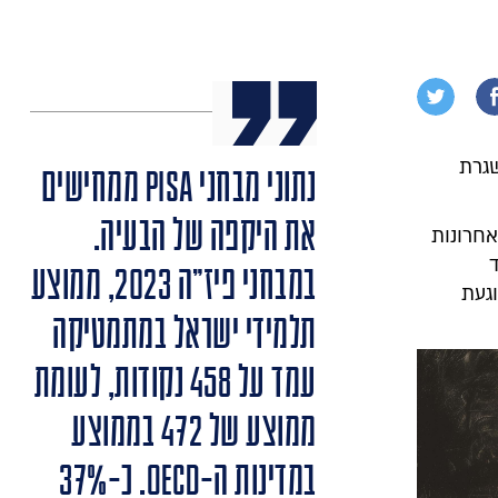
שגרת
נתוני מבחני PISA ממחישים
את היקפה של הבעיה.
חרונות
במבחני פיז"ה 2023, ממוצע
געת
תלמידי ישראל במתמטיקה
עמד על 458 נקודות, לעומת
ממוצע של 472 בממוצע
במדינות ה-OECD. כ-37%