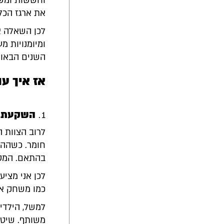
וחששות ומשם
את ארגז הכל
לכן השאלה א
ומיומנויות 
השנים הבאות.
אז איך ע
השקעת זמ
לרוב הצוות ה
חומר. כשההו
בהתאם. המסר 
לכן אני מציע
כמו משחק או 
למשל, הילדי
משותף. שיטת