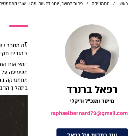
ראשי
/
מתמטיקה
/
פחות לחשב, יותר לחשוב: מה שיעורי המתמטי
ז
ה מספר שבו
לימודים תקינ
המציאות המת
משפיעה על כ
מתמטיקה בפרק
רפאל ברנרד
בתהליך ההבנ
מייסד ומנכ"ל ודיקלי
raphaelbernard73@gmail.com
עוד כתבות של רפאל