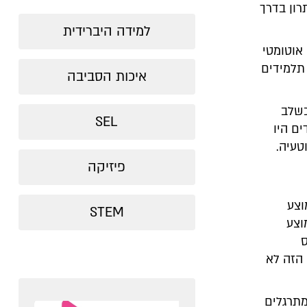
ון בדרך
למידה היברידית
אוטומטי
תלמידים
איכות הסביבה
כשלב
SEL
ם היו
וטעיה.
פיזיקה
 של הבעיה. במבחני פיז"ה 2023, ממוצע
STEM
ודות, לעומת ממוצע של 472 בממוצע
ס
לא שהקו האדום הזה לא
מתרגלים