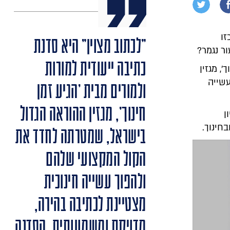
זו
"לכתוב מצוין" היא סדנת
ר נגמר?
כתיבה ייעודית למורות
, מגזין
שייה
ולמורים מבית 'הגיע זמן
חינוך', מגזין ההוראה הגדול
ן
חינוך.
בישראל, שמטרתה לחדד את
הקול המקצועי שלהם
ולהפוך עשייה חינוכית
מצטיינת לכתיבה בהירה,
מדויקת ומשמעותית. הסדנה