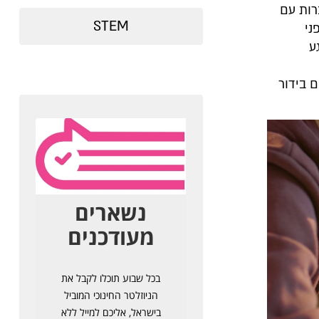
 היכרות עם
STEM
ני
ע
ם בידור