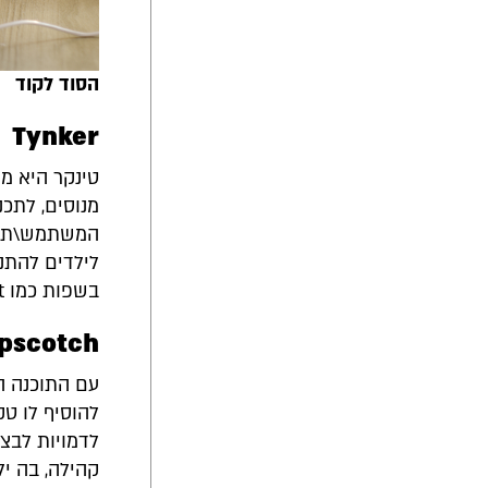
הסוד לקוד
Tynker
טינקר היא מ
מנוסים, לתכנ
המשתמש\ת. ט
לילדים להתנ
בשפות כמו JavaScript ו-Python.
pscotch
עם התוכנה הז
להוסיף לו טק
לדמויות לבצ
קהילה, בה י