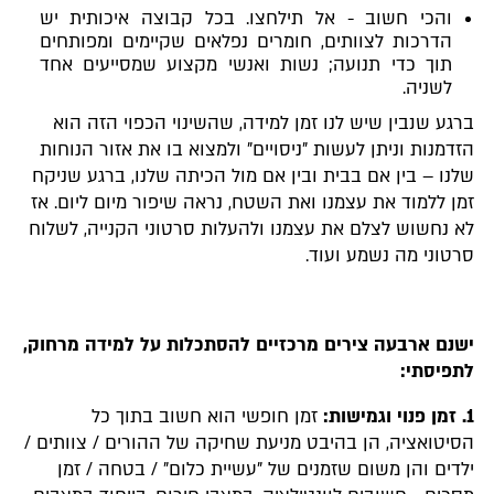
והכי חשוב - אל תילחצו. בכל קבוצה איכותית יש
הדרכות לצוותים, חומרים נפלאים שקיימים ומפותחים
תוך כדי תנועה; נשות ואנשי מקצוע שמסייעים אחד
לשניה.
ברגע שנבין שיש לנו זמן למידה, שהשינוי הכפוי הזה הוא
הזדמנות וניתן לעשות "ניסויים" ולמצוא בו את אזור הנוחות
שלנו – בין אם בבית ובין אם מול הכיתה שלנו, ברגע שניקח
זמן ללמוד את עצמנו ואת השטח, נראה שיפור מיום ליום. אז
לא נחשוש לצלם את עצמנו ולהעלות סרטוני הקנייה, לשלוח
סרטוני מה נשמע ועוד.
ישנם ארבעה צירים מרכזיים להסתכלות על למידה מרחוק,
לתפיסתי:
1. זמן פנוי וגמישות:
זמן חופשי הוא חשוב בתוך כל
הסיטואציה, הן בהיבט מניעת שחיקה של ההורים / צוותים /
ילדים והן משום שזמנים של "עשיית כלום" / בטחה / זמן