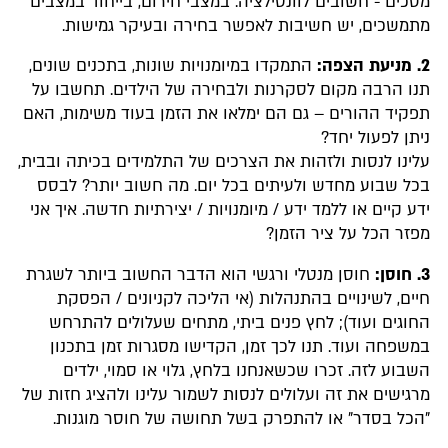
מסכים - חשובים לוונטילציה. במצבי חירום, בייחוד במצבים
מתמשכים, יש חשיבות לאפשר בחירה ובעיקר גמישות.
2. מניעת הצפה:
התמקדו במיומנויות שונות, בתכנים שונים,
תנו הרבה מקום לסקרנות ולבחירה של הילדים. תחשבו על
תפקיד ההורים – גם הם ימלאו את הזמן בעוד משימות, האם
ניתן לפעול יחד?
עלינו לנסות ולזהות את הצרכים של התלמידים בכיתה ובבית,
בכל שבוע מחדש ולעיתים בכל יום. מה חשוב יותר? לבסס
ידע קיים או ללמד ידע / מיומנויות / יצירתיות חדשה. איך אני
מפזר הכל על ציר הזמן?
3. חוסן:
חוסן מנטלי ורגשי הוא הדבר החשוב ביותר לשגרת
חיים, לשינויים בהתנהלות (אי הליכה לקניונים / הפסקת
החוגים ועוד); לחץ פנים ביתי, מתחים שעלולים להתרחש
במשפחה ועוד. תנו לכך זמן, הקדישו מסגרות זמן בתכנון
השבוע לזה. זכרו שכשאנחנו בלחץ, גלוי או סמוי, ילדים
מרגישים את זה ועלולים לנסות לשמור עלינו ולהציג חזות של
"הכל בסדר" או להתפרק בשל תחושה של חוסר מוגנות.