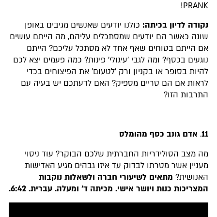
PRANK!
נקודה לדיון בכיתה:
כולנו יודעים שאנשים מגיבים באופן
שונה כאשר הם יודעים שמסתכלים עליהם, מה הייתם עושים
אם הייתם בטוחים שאף אחד לא מסתכל עליכם? הייתם
נוגעים בכסף? ומה לגבי 'עיגולי' פינות? כמה פעמים יצא לכם
להיות בסופר או בקניון ורק 'לטעום' את הפיצוחים בכדי
לראות אם הם טריים מספיק? האם לדעתכם יש בעיה עם
התרבות הזו?
11
.
אדם גונב כסף מהומלס
מה מצב הסולידריות החברתית שלכם הבוקר? עוד ניסוי
מעניין אשר מטרתו לבדוק עד איזו גבהים מגיע האדישות
האנושית?
מתאים לשיעורי חברה ולשאלות נוקבות
המצריכות כנות ויושר אישי. מכיתה ד' ומעלה. עברית
.
6:42.