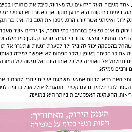
 אחד מגיבורי העל הידועים של מארוול, קיבל את כוחותיו בפיצו
ה. בימים כתיקונם הוא מדען חוקר, אך כאשר הוא מרגיש רגשו
ק ירוק ואימתני אשר זורע הרס, מסכן את הסביבה ואינו בר תק
 ירוקים אינם נפוצים במרחבי בתי הספר, אך ילדים אשר מאבד
ו מצב מתסכל ומצער עבור כל מורה: טריגר קטנטן כמו מילה שנ
 שהחל בהפסקה יכול להוביל ילד לסערת רגשות שתיגרר אל תוך
ה את כל הכיתה באופן שלכל הפחות לא יאפשר למידה באותו 
ם תחלחל אל האווירה של כל אותו היום ואל נפשה של המורה,
 ורבים ממילא.
ות? האם כדאי לבנות אמצעי משמעת יעילים יותר? להרחיב את
הספר לגבי תלמידים עם קשיי התנהגות? אולי. אבל בדומה לניה
ריאות, ההשקעה האפקטיבית ביותר היא במניעה.