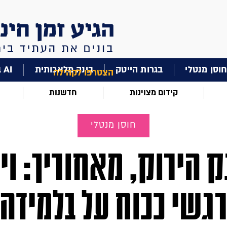
וסן מנטלי
בגרות הייטק
בינה מלאכותית
AI בחינוך
הצטרפו לקהילה
קידום מצוינות
חדשנות
חוסן מנטלי
 הירוק, מאחוריך: וי
גשי ככוח על בלמידה