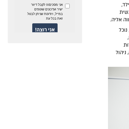
לד,
שית
ה אליה.
נוכל
ות
ניהול