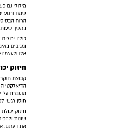
מילולי גם כש
שמח ורגוע י
הרוח הבסיסי
במשך שעות ר
כולנו יכולי
ומגיבים באימ
אלו ולעצמנו?
חיזוק יכו
הדיאלקטי הה
מועברת על יד
חוסן רגשי לכ
חיזוק יכולת 
שונות ולהכי
את דעתם. אי