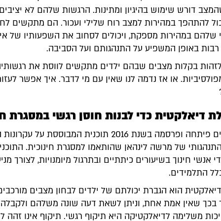
המצב דורש שימוש בהיגיון ומתינות. הרגשות שלהם לא יציבים,
כול להתהפך במהירות למצב רוח שלילי ועכור. הם מתקשים לחז
 שלהם במהירות מספקת, ויכולים לסחוב את השפעותיו של איר
בות באופן המשפיע על התנהגותם ועל הסביבה.
ם לזהות בקלות מצבים שבהם ילדים מתקשים לווסת את רגשותי
פולסיביות. או אז נדמה לנו שאין עם מי לדבר. איך אפשר לעזור
לת דיאלקטית כדי לבנות חוסן רגשי במסגרת חי
קבוצת חוקרים פיתחה ופרסמה בשנת 2016 תוכנית המבוססת על עק
תנהגותי של מרשה לינהאן שהותאמו למסגרת חינוכית. התוכני
י אנשי חינוך בשיעורים כיתתיים ובתרגול מיומנויות, לצורך מניע
לל התלמידים.
דיאלקטית הוא הגברת יכולתם של ילדים לבחון מצבים מורכבים 
ר בכך שאין אמת אחת, וניתן לשאת דעה שונה משלהם ולקבלה 
כות משלימה לדיאלקטיקה היא תיקוף רגשי. תיקוף אינו זהה ל