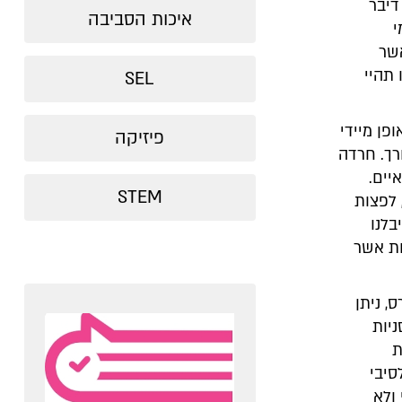
דיבר
איכות הסביבה
י
שר
תהיי
SEL
פן מיידי
פיזיקה
רך. חרדה
יים.
STEM
 לפצות
בלנו
ות אשר
, ניתן
יות
ת
סיבי
ולא