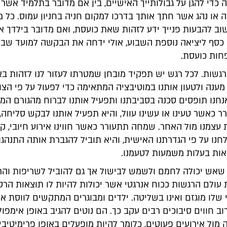
כדי להגן על גבולותייך האישיים, בין אם מדובר בתלמיד אשר 
 או נהג אשר חתך אותך בדרכו למקום חניה בחניון עמוס. כל מ
ב להבעות פנייך ידע לזהות שאת כועסת, ואם מדובר בילדך א
כסף ליציאה נוספת השבוע, אולי ידחה את הבקשה למועד שבו 
פחות כועסת.
רגשות. לכל רגש יש תפקיד מובחן שמטרתו לעזור לנו לזהות באו
ענה ולטעון אותנו במוטיבציה המתאימה כדי לפעול על פי הצו
חנו תופסים סכנה בסביבתנו ותפעיל אותנו לברוח מהגורם המא
כאשר טעינו או עשינו עוול, והיא תפעיל אותנו לבקש סליחה,
עצמנו מול האחר. שמחה תתעורר כאשר חווינו אירוע חיובי, קי
חנו על פי הגדרתנו האישית, והיא תוביל להגברת אותה התנהג
אות בעלות משמעות לטעמנו.
 שאש יכולה לחמם ולשמש לבישול אך גם להוביל לשריפות והרס
עולם הרגשות ככוח אנרגטי אשר יכולות להיות לו תוצאות הרסנ
שלו מוגזם ואינו בשליטה. ילדים ומבוגרים המתקשים לווסת א
ב חווים סיבוכים רבים עקב כך. הם נוטים להגיב באופן אימפול
ול אירועים פעוטים, כלומר להיות מופעלים באופן פרימיטיבי 