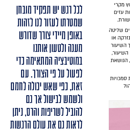
ץ מקרי
לכל רגש יש תפקיד מובחן
ת עזים
שמטרתו לעזור לנו לזהות
שורת.
ים שליטה
באופן מיידי צורך שדורש
זרקה או
מענה ולטעון אותנו
 השיעור
השיעור,
במוטיבציה המתאימה כדי
 הנושאת
לפעול על פי הצורך. עם
 סמכויות
זאת, כפי שאש יכולה לחמם
ול
ולשמש לבישול אך גם
להוביל לשריפות והרס, ניתן
לראות גם את עולם הרגשות