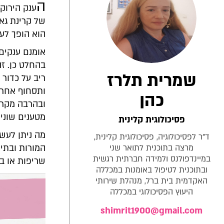
ה
ענק הירוק,
של קרינת גאמ
הוא הופך לענ
אומנם ענקים
בהחלט כן. זה
שמרית תלרז
ריב על כדור
ותסחוף אחרי
כהן
ובהרבה מקרי
מטענים שונים
פסיכולוגית קלינית
מה ניתן לעש
ד"ר לפסיכולוגיה, פסיכולוגית קלינית,
מרצה בתוכנית לתואר שני
המורות ובתי 
במיינדפולנס ולמידה חברתית רגשית
שריפות או ב
ובתוכנית לטיפול באומנות במכללה
האקדמית בית ברל, מנהלת שירותי
היעוץ הפסיכולוגי במכללה
shimrit1900@gmail.com