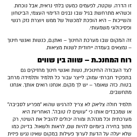
זו הדרה. שקטה, לפעמים כמעט בלתי נראית, אבל נוכחת.
וכשהיא מתרחשת בגיל שבו נבנים הדימוי העצמי, הביטחון
והשייכות – היא הופכת למכשול של ממש ויוצרת נזק רגשי
ופסיכולוגי משמעותי.
זה המקום שבו מערכת החינוך – ואתן.ם, כנשות ואנשי חינוך
– נמצאים בעמדה ייחודית לשנות מציאות.
רוח המחנכ.ת – שווה בין שווים
לצד העבודה החינוכית, נשות ואנשי חינוך מחזיקים גם
בתפקיד חברתי עמוק: לייצר עבור כל תלמיד ותלמידה מרחב
בטוח. כזה שאומר – יש לך מקום. אנחנו רואים אותך. אנחנו
מתחשבים.
תלמיד חולה צליאק לא צריך להרגיש שהוא "מפריע לסביבה"
או שמכבדים אותו כי "עושים לו טובה". האחריות היא
מערכתית וכל מנהל.ת ומורה יכולים להוביל את השינוי, רק
מתוך בחירה ביומיום להיות שם, לראות ולשאול. בדיוק כמו
שלא יעלה על הדעת לערוך פעילות במקום שאינו נגיש פיזית