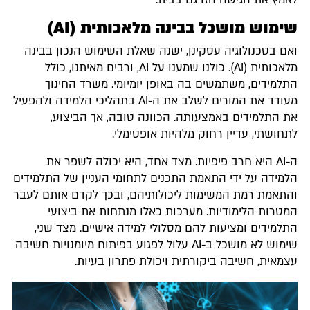
שימוש מושכל בבינה מלאכותית (AI)
ואם בטכנולוגיה עסקינן, ישנה שאלת השימוש הנכון בבינה
מלאכותית (AI). כולנו שמענו על AI, ורבים מאיתנו, כולל
התלמידים, משתמשים בה באופן יומיומי. משרד החינוך
מעודד את המורים לשלב את ה-AI בתהליכי הלמידה ולהפעיל
את התלמידים באמצעותה. הכוונה טובה, אך הביצוע,
לתחושתי, עדיין רחוק מלהיות אופטימלי.​
ה-AI היא חרב פיפיות. מצד אחד, היא יכולה לשפר את
הלמידה על ידי התאמת התכנים לתחומי העניין של התלמידים
והתאמת רמת המשימות ליכולותיהם, ובכך לקדם אותם לעבר
המטרות הלימודיות. מערכות כאלו מנתחות את ביצועי
התלמידים ומציעות להם מסלולי למידה אישיים. מצד שני,
שימוש לא מושכל ב-AI עלול לפגוע בפיתוח מיומנויות חשיבה
עצמאית, חשיבה ביקורתית ויכולת פתרון בעיות.​