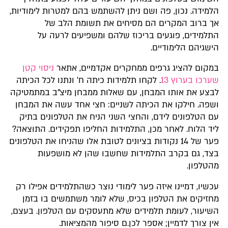
הלמידה. נכון, פה ושם ניתן להשתמש בהם למטרות לימודיות,
אך ברוב המקרים הם מסיחים את תשומת הלב של
התלמידים, פוגעים בריכוז שלהם ומשפיעים לרעה על
הישגיהם הלימודיים.​
במקום להציג גרפים ממחקרים אקדמיים, אתאר
ניסוי קטן
שערכו בערוץ 13
. לקחו תלמידות כיתה ח' ונתנו לכל הכיתה
לבצע את אותו המבחן, עם שאלות ממבחן מיצ"ב במתמטיקה
ושפה. חילקו את הכיתה לשניים: חצי אחד עשה את המבחן
עם הטלפונים לידם, והחצי השני הניח את הטלפונים בתיק
ליד הלוח. לאחר מכן, התלמידות החליפו תפקידים. התוצאה?
פער של 14 נקודות בציונים לטובת אלו שהניחו את הטלפונים
בצד, גם בקרב התלמידות שחשבו שהן לא מושפעות
מהטלפון.​
עכשיו, דמיינו איזה פער לימודי נוצר כשהתלמידים אפילו רק
מחזיקים את הטלפון בכיס, שלא לומר משתמשים בו בזמן
השיעור, לעומת תלמידים שלא מתעסקים עם הטלפון. בעצם,
אין צורך לדמיין; אספר לכן.ם סיפור מהמציאות.​