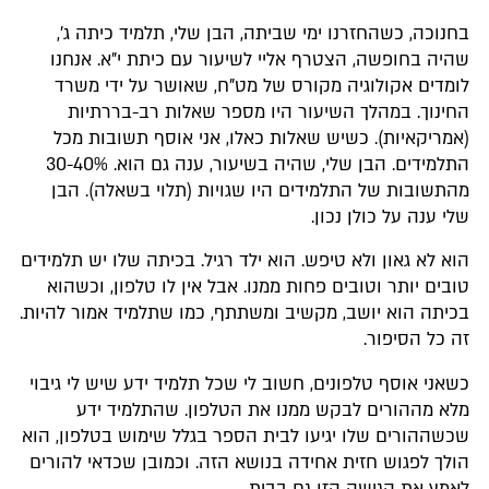
בחנוכה, כשהחזרנו ימי שביתה, הבן שלי, תלמיד כיתה ג',
שהיה בחופשה, הצטרף אליי לשיעור עם כיתת י"א. אנחנו
לומדים אקולוגיה מקורס של מט"ח, שאושר על ידי משרד
החינוך. במהלך השיעור היו מספר שאלות רב-בררתיות
(אמריקאיות). כשיש שאלות כאלו, אני אוסף תשובות מכל
התלמידים. הבן שלי, שהיה בשיעור, ענה גם הוא. 30-40%
מהתשובות של התלמידים היו שגויות (תלוי בשאלה). הבן
שלי ענה על כולן נכון.​
הוא לא גאון ולא טיפש. הוא ילד רגיל. בכיתה שלו יש תלמידים
טובים יותר וטובים פחות ממנו. אבל אין לו טלפון, וכשהוא
בכיתה הוא יושב, מקשיב ומשתתף, כמו שתלמיד אמור להיות.
זה כל הסיפור.​
כשאני אוסף טלפונים, חשוב לי שכל תלמיד ידע שיש לי גיבוי
מלא מההורים לבקש ממנו את הטלפון. שהתלמיד ידע
שכשההורים שלו יגיעו לבית הספר בגלל שימוש בטלפון, הוא
הולך לפגוש חזית אחידה בנושא הזה.​ וכמובן שכדאי להורים
לאמץ את הגישה הזו גם בבית.