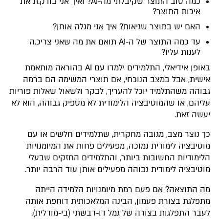
כמה טוב התוצר שקיבלתי מה-AI? ואיך אני בודק.ת את
איכות התוצר?​
האם יש בתוצר שגיאות? איך אני מגלה אותן?​
עד כמה התוצר של ה-AI תואם את מה שאני צריכ.ה
לענות עליו?​
באופן אידיאלי, התלמידים ילמדו עם AI בהוראה מותאמת
אישית, אבל במצב הנוכחי, אם תוצרי המשימה הם ברמה
גבוהה משהתלמיד יוכל להעריך, לבקר ולשאול שאלות פוריות
עליהם, או שהמוטיבציה הלימודית לא מספיק גבוהה, הוא לא
יעשה זאת.
כך נוצר מצב, מגובה מחקרית, שתלמידים חלשים או עם
מוטיבציה לימודית נמוכה, מפעילים פחות את המיומנויות
הלימודיות החשובות ביותר, והתלמידים החזקים שבעלי
מוטיבציה לימודית גבוהה מפעילים אותן עוד הרבה יותר.
מה התוצאה? אם פעם רמת מיומנויות הלמידה הייתה
מתפלגת בצורת פעמון, הבינה המלאכותית דוחפת אותה
לעבר התפלגות בצורה של גמל דו-דבשתי (בי-מודלית).