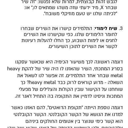
לגבש זהות קבוצתית, למרות שלא נפגשו: "זה שיר
שבחר X, מיד ידעתי שזה משהו שמתאים לו," או:
"לכיתה שלנו יש טעם מוזיקלי משובח".
שיח לימודי
: התלמידים קישרו את השירים שבחרו
לחומר הלימודים שלנו. כפי שקישרנו את השירים
לחגים או לימות השבוע, כך החלו להעלות רעיונות
לקשר את השירים לתוכן השיעורים.
דוגמה ראשונה לכך משיעור הכימיה היא שכאשר עסקנו
בסריג המתכתי, השיר שהאזנו לו היה שיר של להקת heavy
metal שבחר אחד התלמידים. זה אפשר לנו לשאול את
השאלה - מדוע קוראים לרוק כבד heavy metal? כך
שוחחנו על הקישור שבין הקולות והצלילים של מפעלי
המתכות וניסינו לדמיין את התקופה בה התחיל ז'אנר זה.
דוגמה נוספת הייתה "תקופת הדואטים", להם האזנו כאשר
למדנו את הנושא של הקשר הקובלנטי. הקשר הקובלנטי
הוא קשר כימי שנוצר בין אטומים החולקים ביניהם