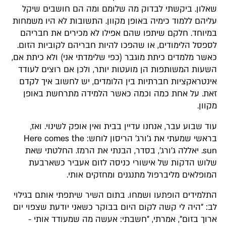
שאלון. ביקשתי לבדוק מה שלומם ומה הם חושבים שיקל
עליהם ללמוד כימיה באופן מקוון. התשובות לא היו משמחות
במיוחד. חלקם שיתפו שהם אפילו לא מכירים את חבריהם
לספסל הלימודים, או שהפכו להיות חבריהם לקוביות הזום.
כאשר מלמדים כיתת מוגבר (כפי שלימדתי אני) ולא כיתת אם,
השעות המשותפות הן מועטות יותר, ולכן אם רוצים לעודד
אינטראקציות חברתיות בין הלומדים, יש לחשוב איך לקדם
זאת. על אחת כמה וכמה כאשר הלמידה מתרחשת באופן
מקוון.
עוד שבוע עבר, אנחנו עדיין בבית ואין אופק לשינוי. ואז,
בראשי שמעתי את ג'ורג' הריסון לוחש: Here comes the
sun. יאללה ג'ורג', בסדר, הבנתי את הרמז. החלטתי שאת
שלוש הדקות של אישורי כניסה לזום אעביר כשארבעת
המופלאים מליברפול מתנגנים ומחזקים אותי.
התלמידים הופתעו ושמחו. בתום השיר שיתפתי אותם בגילוי
לב: "היה לי קשה לקום היום בבוקר כשאני יודעת שצפוי יום
ארוך בזום", אמרתי, "חשבתי: אעשה מה שמעודד אותי -