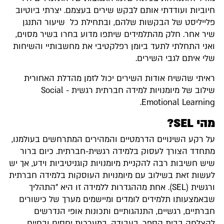
חיוביות ועודדתי אותם לבקש שירים בעצמם. יצרתי ביוטיוב
פלייליסט של הבקשות שלהם, ובתחילת כל שיעור התנגן
שיר אחר. חלק מהתלמידים שיתפו מדוע בחרו בשיר מסוים,
ואני התחלתי לתעד ביומן רפלקטיבי את מחשבותיי והשיחות
שלי איתם לגבי השירים.
ראיתי שהשיח אודות השירים יכול לזמן מהדלת האחורית
שילוב של מיומנויות למידה חברתית רגשית - Social
Emotional Learning.
מהי SEL?
על רקע השינויים הדרמטיים והמהירים המתרחשים בעולמנו,
מתחדד הצורך לעסוק בלמידה רגשית-חברתית. כיום ברור
שיש חשיבות רבה להקניית מיומנויות קוגניטיביות וידע, אך יש
לעשות זאת בשילוב עם מיומנויות העוסקות בלמידה חברתית
ורגשית (SEL). אחת מההגדרות ללמידה זו היא "התהליך
שבאמצעותו תלמידים לומדים ומיישמים מערך של כישורים
חברתיים, רגשיים, התנהגותיים ותכונות אופי הנדרשים
להצלחה בבית הספר, בעבודה, במערכות יחסים ובחיים