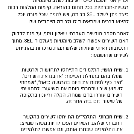
ועדיין אני חושבת שיש חשיבות לשלב מיומנויות
רגשיות-חברתיות בכל תחום בהוראה. קיימות המלצות רבות
כיצד ניתן לשלב SEL בכיתה, ויש להניח שכל מורה יוכל
למצוא דרכים שמתאימות לו ולכיתה הייחודית שלו.
לאחר מספר חודשים העברתי שאלון נוסף, על מנת לבדוק
האם השירים אפשרו לשלב מיומנויות מעולם ה-SEL. מתוך
התשובות ראיתי שעולות שלוש תמות מרכזיות בהתייחס
לשירים שהושמעו:
שיח רגשי
: התלמידים התייחסו לתחושות ולרגשות
שעלו בהם בתחילת השיעור: "אהבנו את השירים",
"היה כיף לפתוח את היום בהרגשה כזאת", "שמחתי
לשמוע שיר שבחרתי פותח את השיעור". לתחושתי,
השירים עוררו בהם שמחה, הקלה וריענון בתקופה
של שיעורי זום בזה אחר זה.
שיח חברתי
: התלמידים התייחסו לשירים בהקשר
החברתי שלהם. השירים הפכו להיות משהו שמייצג
את התלמידים שבחרו אותם, וגם אפשרו לתלמידים