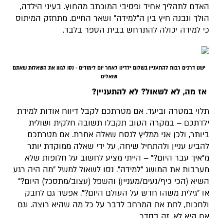
האדם לתהליך אחיד ופסיבי המוכתב מהחוץ. בעיני הילדה,
הולך ונבנה חיץ בין ה"למידה" ושאר החיים. מתחזק המיתוס
כי למידה יכולה להתרחש בבית הספר בלבד.
ישנן דרכים רבות להתעניין בשלום ילדינו לאחר יום לימודים - נסו לגוון את השאלות שאתם
שואלים
אז מה, לא לשאול? לא להתעניין?
תלוי במטרה וביעד. אם מטרתכם לקבל דיווח אודות למידת
ילדתכם – במקרה הטוב תקבלו תשובה חלקית ושולית
ביותר, ולכן אני ממליץ לנסח שאלה אחרת. אם מטרתכם
להביע עניין ולהתחיל שיחה, על ידי שאלה ממוקדת יותר
מ"איך עבר היום?" – הייתי מציע לחשוב על חלופות שלא
מערבות את המושג "למידה". נסו לשאול למשל "מה היה רגע
השיא (הכי כיף/נעים/מעניין) והשפל (עצוב/מתסכל) היום?"
או "גילית משהו חדש על העולם היום?". אפשר גם לחבק
ולחכות, לתת את המרחב לדבר על כל מה שהיא רוצה. וגם
אם היא לא, זה בסדר.