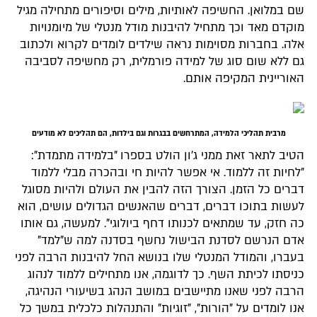
שם במלואן. החשיפה לאותיות, מילים וסיפורים מתחילה מגיל
מוקדם מאד וכך מתחיל להיבנות מודל מנטלי של מיומנויות
אלה. בחברות מסוימות נראה שילדים לומדים לקרוא ולכתוב
גם ללא שום סוג של למידה פורמלית, רק מחשיפה לסביבה
האוריינית המקיפה אותם.
מרבית תהליכי הלמידה, המתרחשים בבגרות וגם בילדות, הם תהליכים לא מודעים
הטיב לתאר זאת ממני ג'ון הולט בספרו "בלמידה מתמדת":
"לחיות זה ללמוד. אי אפשר להיות חי ובהכרה מבלי ללמוד
דברים כל הזמן. הצורך הזה להבין את העולם ולהיות מסוגל
לעשות בתוכו דברים, דברים שהאנשים הגדולים עושים, הוא
כה חזק, עד שמתאים לכנותו דחף ביולוגי". למעשה, גם אותו
אדם הנרשם לסדנת הבישול נחשף בסדנה למה ש"למד"
בעברו, והמודל המנטלי שלו בנושא החל להיבנות הרבה לפני
כניסתו לכיתת השף. כך לדוגמה, אנו מתחילים ללמוד לנהוג
הרבה לפני שאנו מתיישבים במושב הנהג בשיעורי הנהיגה,
אנו לומדים על "הורות", "זוגיות" והתנהלות כלכלית במשך כל