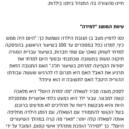
חיינו מהצורה בה התנהל ביתנו בילדות.
עיוות המושג "למידה"
נסו לדמיין מצב בו תגובת הילדה נשמעת כך: "היום היה ממש
כיף, למדנו כפל במספרים עד 100 בשיעור הראשון, בהפסקה
למדתי לשחק טאקי עם שתי חברות, בשיעור עברית המורה
תיקנה טעות בתשובה שכתבתי ובסוף היום למדתי את
יסודות הקפיצה למרחק בשיעור חנ"ג." האם התגובה הזאת
תרגיע את האב? האם היא תגרום לו להרגיש שעשה עבודתו
ההורית היטב? האם לתשובה זו הוא ציפה?
לספק מענה סביר לשאלה "מה למדת היום?" היא מלאכה
קשה למבוגר, עבור ילד היא כמעט בלתי אפשרית ומתסכלת
היות והיא מבקשת דיווח על תהליכים לא מודעים ברובם.
בשל הקושי להתמודד עם השאלה, עם הזמן הילדה מחליפה
אותה לשאלה קלה יותר: "תארי מה קרה במהלך השיעורים
היום?". כך "למידה" הופכת מתהליך אישי קסום, המובל על ידי