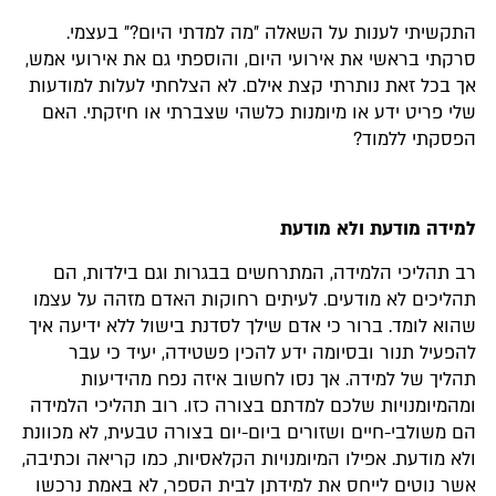
התקשיתי לענות על השאלה ״מה למדתי היום?״ בעצמי.
סרקתי בראשי את אירועי היום, והוספתי גם את אירועי אמש,
אך בכל זאת נותרתי קצת אילם. לא הצלחתי לעלות למודעות
שלי פריט ידע או מיומנות כלשהי שצברתי או חיזקתי. האם
הפסקתי ללמוד?
למידה מודעת ולא מודעת
רב תהליכי הלמידה, המתרחשים בבגרות וגם בילדות, הם
תהליכים לא מודעים. לעיתים רחוקות האדם מזהה על עצמו
שהוא לומד. ברור כי אדם שילך לסדנת בישול ללא ידיעה איך
להפעיל תנור ובסיומה ידע להכין פשטידה, יעיד כי עבר
תהליך של למידה. אך נסו לחשוב איזה נפח מהידיעות
ומהמיומנויות שלכם למדתם בצורה כזו. רוב תהליכי הלמידה
הם משולבי-חיים ושזורים ביום-יום בצורה טבעית, לא מכוונת
ולא מודעת. אפילו המיומנויות הקלאסיות, כמו קריאה וכתיבה,
אשר נוטים לייחס את למידתן לבית הספר, לא באמת נרכשו