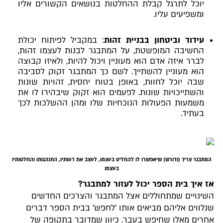
יוכל לתרגל קבלת ההחלטות בנושאים הקשורים אליו
ומשפיעים עליו.
עידוד וביטחון בבניית זהות
: במקביל לפיתוח יכולת
החשיבה המופשטת, על המתבגר לבנות לעצמו זהות,
לברר איזה אדם הוא מעוניין ויכול להיות, ולאיזו קבוצה
הוא מעוניין להשתייך. לשם כך המתבגר זקוק לסביבה
שבה יוכל לחוות, באופן בטוח יחסית, זהויות שונות
והשתייכויות שונות. לפעמים הוא זקוק שיבהירו לו את
משמעות הפעולות הנוכחיות שלו ומהן ההשלכות לכך
בעתיד.
המתבגר צריך (ודורש) שיאפשרו לו להחליט בעצמו, לעצב את דעותיו, התנהגותו והחלטותיו
בעצמו
אז איך בית הספר יכול לעזור למתבגר?
השינויים שמתחוללים אצל המתבגר והצרכים החדשים
שנלווים אליהם מביאים אותו 'לחפש' בבית הספר דברים
אחרים מאלו שחיפש בעבר. כיוון שמדובר בתקופה של