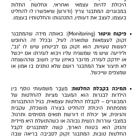
היכולת להיות עצמאי ואחראי, ונחלשת התלות
במבוגרים. המתבגר צריך (ודורש) שיאפשרו לו להחליט
בעצמו, לעצב את דעותיו, התנהגותו והחלטותיו בעצמו.
פיקוח וניטור
(Monitoring): באותה מידה שהמתבגר
זקוק לעצמאות שתוארה לעיל, ובכלל זה החופש
לעשות טעויות, הוא זקוק גם לביטחון שיש לו ״גב״,
ולידיעה שיש מי שמשגיח עליו ויבוא לעזרתו אם ייכשל
או יזדקק לעזרה. מדובר באיזון עדין: חשוב שההשגחה
לא תיצור אצל המתבגר רושם שלא נותנים בו אמון או
שמצפים שייכשל.
תמיכה בקבלת החלטות
: מַעֲבָר משמעותי נוסף בין
הילדות לבגרות הוא המעבר מציות להחלטות של
המבוגרים – לקבלת החלטות עצמאית. בגיל ההתבגרות
מתפתחת היכולת להחליט בצורה מושכלת, עקבית
והגיונית, אך יכולת זו דורשת תנאים מסוימים ותרגול.
במצבי עוררות רגשית גבוהה או כשהתועלת היא מיידית
והנזק הוא בטווח הארוך, קשה למתבגרים לקבל
החלטות טובות. המתבגר זקוק לסביבה בריאה שבה