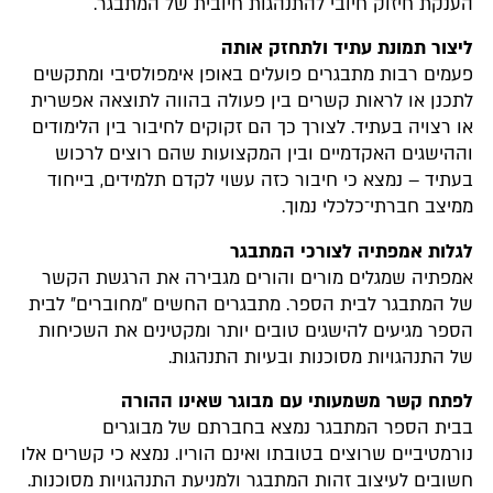
הענקת חיזוק חיובי להתנהגות חיובית של המתבגר.
ליצור תמונת עתיד ולתחזק אותה
פעמים רבות מתבגרים פועלים באופן אימפולסיבי ומתקשים
לתכנן או לראות קשרים בין פעולה בהווה לתוצאה אפשרית
או רצויה בעתיד. לצורך כך הם זקוקים לחיבור בין הלימודים
וההישגים האקדמיים ובין המקצועות שהם רוצים לרכוש
בעתיד – נמצא כי חיבור כזה עשוי לקדם תלמידים, בייחוד
ממיצב חברתי־כלכלי נמוך.
לגלות אמפתיה לצורכי המתבגר
אמפתיה שמגלים מורים והורים מגבירה את הרגשת הקשר
של המתבגר לבית הספר. מתבגרים החשים ״מחוברים״ לבית
הספר מגיעים להישגים טובים יותר ומקטינים את השכיחות
של התנהגויות מסוכנות ובעיות התנהגות.
לפתח קשר משמעותי עם מבוגר שאינו ההורה
בבית הספר המתבגר נמצא בחברתם של מבוגרים
נורמטיביים שרוצים בטובתו ואינם הוריו. נמצא כי קשרים אלו
חשובים לעיצוב זהות המתבגר ולמניעת התנהגויות מסוכנות.