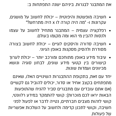
את המתבגר לבגרות. ביניהם ישנה התפתחות ב:
חשיבה מופשטת והיפוטית – יכולת לחשוב על מושגים,
עקרונות ו- "מה היה קורה לו x היה מתרחש?"
רפלקציה עצמית – המתבגר מתחיל לחשוב על עצמו
ולנסות להבין מי הוא ומה מקומו בעולם.
חשיבה סדורה והיסקים לוגיים – יכולת לחשוב בצורה
מסודרת ולהסיק מסקנות באופן הגיוני.
עיבוד מידע באופן מתוחכם ומורכב יותר – יכולת לערוך
קישורים בין קטעי מידע שונים, לבחון סוגיה ונושא
מכיוונים ועמדות שונות.
יחד עם זאת, בתקופת ההתבגרות השינויים האלו, שאינם
מתפתחים בקצב אחיד או סדור, יכולים להוביל גם לקשיים
(אם אתם עובדים עם מתבגרים סביר להניח שהתופעות
הבאות יראו לכם מוכרות): קושי להתמקד במידע רלוונטי,
קושי לזהות מצבים חברתיים, נטייה לדבר או לפעול לפני
חשיבה, וקושי לתכנן קדימה ולחשוב על השלכות אפשריות
של פעולות.