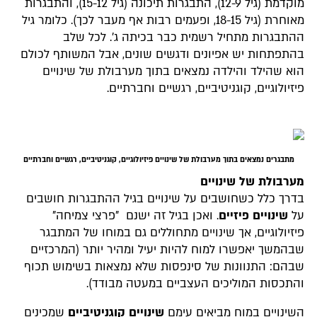
מוקדמת (גיל 12-9), התבגרות תיכונה (גיל 15-12), והתבגרות
מאוחרת (גיל 18-15, ופעמים רבות אף מעבר לכך). כלומר גיל
ההתבגרות מתחיל רשמית כבר בכיתה ג'. לכל שלב
בהתפתחות יש אפיונים ודגשים שונים, אבל המשותף לכולם
הוא שהילד והילדה נמצאים בתוך מערבולת של שינויים
פיזיולוגיים, קוגניטיביים, רגשיים וחברתיים.
מתבגרים נמצאים בתוך מערבולת של שינויים פיזיולוגיים, קוגניטיביים, רגשיים וחברתיים
מערבולת של שינויים
בדרך כלל כשחושבים על שינויים בגיל ההתבגרות חושבים
על
שינויים פיזיים
. ואכן בגיל זה ישנם "פרצי צמיחה"
פיזיולוגיים, אך שינויים מתחוללים גם במוחו של המתבגר
שבהמשך יאפשרו למוח להיות יעיל ומהיר יותר (המרכזיים
שבהם: התנוונות של סינפסות שלא נמצאות בשימוש תכוף
והתכסות המוליכים העצביים במעטה מבודד).
השינויים במוח מביאים עימם
שינויים קוגניטיביים
שמכינים