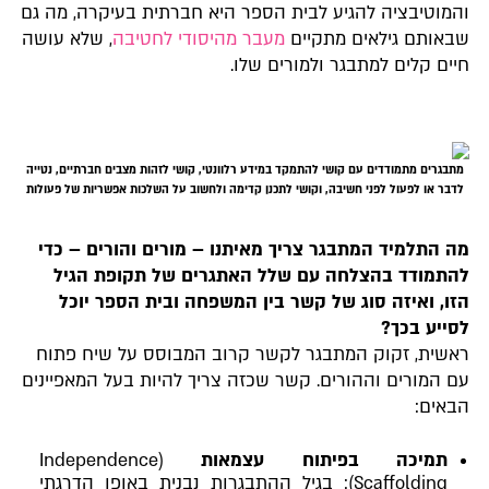
והמוטיבציה להגיע לבית הספר היא חברתית בעיקרה, מה גם
שבאותם גילאים מתקיים
מעבר מהיסודי לחטיבה
, שלא עושה
חיים קלים למתבגר ולמורים שלו.
מתבגרים מתמודדים עם קושי להתמקד במידע רלוונטי, קושי לזהות מצבים חברתיים, נטייה
לדבר או לפעול לפני חשיבה, וקושי לתכנן קדימה ולחשוב על השלכות אפשריות של פעולות
מה התלמיד המתבגר צריך מאיתנו
–
מורים והורים
–
כדי
להתמודד בהצלחה עם שלל האתגרים של תקופת הגיל
הזו, ואיזה סוג של קשר בין המשפחה ובית הספר יוכל
לסייע בכך?
ראשית, זקוק המתבגר לקשר קרוב המבוסס על שיח פתוח
עם המורים וההורים. קשר שכזה צריך להיות בעל המאפיינים
הבאים:
תמיכה בפיתוח עצמאות
(Independence
Scaffolding): בגיל ההתבגרות נבנית באופן הדרגתי