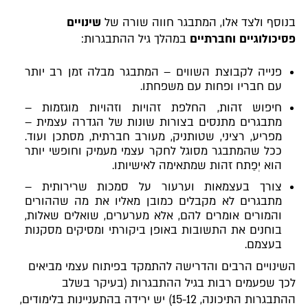
בנוסף ולצד אלו, המתבגר חווה שורה של
שינויים
פסיכולוגיים וחברתיים
במהלך גיל ההתבגרות:
פנייה לקבוצת השווים – המתבגר מבלה זמן רב יותר
עם חבריו ופחות עם משפחתו.
חיפוש זהות, החלפת זהויות וזהויות מוגזמות –
מתבגרים מתנסים בצורות שונות של הגדרה עצמית –
מפריע, רציני, שטותניק, מעורב חברתית, מסתכן ועוד.
ככל שהמתבגר מסוגל לחקר עצמי מעמיק וחופשי יותר
הוא יְפַתח זהות שמתאימה לאישיותו.
צורך בעצמאות וערעור על סמכות שרירותית –
מתבגרים לא מקבלים כמובן מאליו את מה שההורים
והמורים אומרים להם, אלא מערערים, שואלים שאלות,
בוחנים את התשובות באופן ביקורתי ומסיקים מסקנות
בעצמם.
השינויים הרבים והדרישה להתמקד בפיתוח עצמי מביאים
לכך שפעמים רבות בגיל ההתבגרות (בעיקר בשלב
ההתבגרות התיכונה, 15-12) יש ירידה בהתעניינות בלימודים,