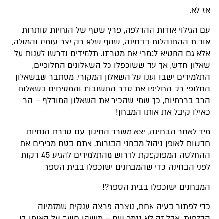
אז לא.
עם הגילוי אודות ההדלפה, פרץ שטף של הנחיות סותרות
אודות ההתנהלות בבחינה, שטף שלא רק יצר עומס והמולה,
אלא גם החטיא לגמרי את מטרתו. תלמידים נדרשו לענות על
שאלון חדש, אך עד ששוכפלו כל השאלונים החלופיים,
התלמידים ישבו וענו על השאלון המקורי. מסתבר שבשאלון
החלופי רק החליפו את סדר התשובות והמסיחים בשאלות
הרב בררתיות, כך שמי שהכיר את השאלון המודלף – הרי
כאילו קיבל את אותו המבחן!
מיד לאחר הבחינה, יצא משרד החינוך עם סדרת הנחיות
חדשות לאופן ניהול מבחני הבגרות. אתם בטח מכירים את
ההחלטה המפוקפקת לדרוש מהתלמידים להגיע 45 דקות
לפני הבחינה כדי שהמבחנים ישוכפלו בבית הספר.
המבחנים ישוכפלו בבית הספר?!
כדי לפתור בעיה אחת, נוצרה פרצה ענקית שמזמינה
הדלפות. אבל זה לא נגמר שם – מישהו חשב על האופן בו