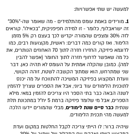
למעשה יש שתי אפשרויות:
1.
מורידים באמת עומס מהתלמידים - מה שאומר שה-"30%"
זה ישראבלוף, כלומר - זו למידה חפיפניקית, "בכאילו". קוראים
לזה 30% ומצפים שהמורה יקדיש לכך בעצם רק 5% מזמן
הלימוד. ואז קורים כמה דברים: ראשית, מקצועות רבים, כמו
לדוגמא פיזיקה, החזירו חזרה לתוך 70 האחוזים הנותרים, את
כל מה שאפשר לדחוף חזרה לתוך החומר (אפשר להבין
למה). כמובן שהקלה אמתית על העומס לא תהיה כאן. דבר
שני שמתרחש, הוא שמתוך הקשבה לשטח, זוהה הקושי,
וועדת המקצוע בפיזיקה המשיכה להתווכח על מה יכנס
לתוכנית הלימודים עוד ביוני, אבל את הספרים שצריך להזמין
לשנה הבאה כבר בתי הספר היו צריכים להזמין במאי. מילא
הספרים, אבל מי שלומד פיזיקה ברמת 5 יח"ל במתכונת תלת
שנתית
כבר סיים שנת לימודים
, מבלי שהמורים יידעו הלכה
למעשה מהי תכנית הלימודים.
שיהיה ברור: לו הייתי צריכה לקבל החלטות במקום ועדת