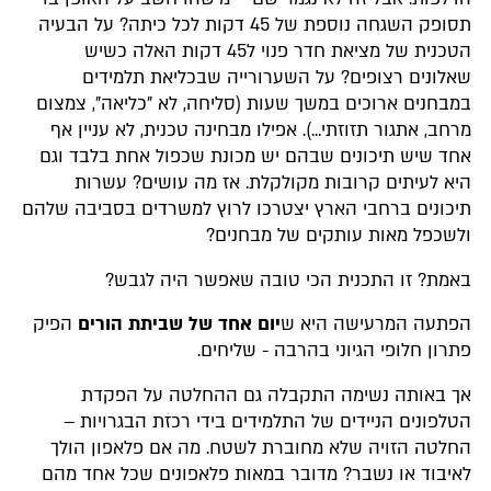
תסופק השגחה נוספת של 45 דקות לכל כיתה? על הבעיה
הטכנית של מציאת חדר פנוי ל45 דקות האלה כשיש
שאלונים רצופים? על השערורייה שבכליאת תלמידים
במבחנים ארוכים במשך שעות (סליחה, לא "כליאה", צמצום
מרחב, אתגור תזוזתי...). אפילו מבחינה טכנית, לא עניין אף
אחד שיש תיכונים שבהם יש מכונת שכפול אחת בלבד וגם
היא לעיתים קרובות מקולקלת. אז מה עושים? עשרות
תיכונים ברחבי הארץ יצטרכו לרוץ למשרדים בסביבה שלהם
ולשכפל מאות עותקים של מבחנים?
באמת? זו התכנית הכי טובה שאפשר היה לגבש?
הפתעה המרעישה היא ש
יום אחד של שביתת הורים
הפיק
פתרון חלופי הגיוני בהרבה - שליחים.
אך באותה נשימה התקבלה גם ההחלטה על הפקדת
הטלפונים הניידים של התלמידים בידי רכזת הבגרויות –
החלטה הזויה שלא מחוברת לשטח. מה אם פלאפון הולך
לאיבוד או נשבר? מדובר במאות פלאפונים שכל אחד מהם