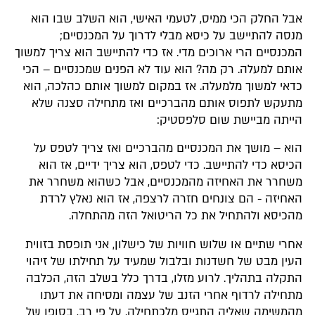
אבל החלק הכי ממיס, לטעמי האישי, הוא השלב שבו הוא
מנסה להתיישב על כיסא מבלי לדרוך על המכנסיים;
המכנסיים הרי ארוכים מדי. אז כדי להתיישב הוא צריך למשוך
אותם למעלה. רק מה? הוא עוד לא הפנים שמכנסיים – הכי
כדאי למשוך מלמעלה. אז במקום למשוך אותם כהלכה, הוא
מתעקש לתפוס אותם מהברכיים ואז מתחילה סצנה שלא
הייתה מביישת שום סלפסטיק:
הוא – מושך את המכנסיים מהברכיים ואז צריך לטפס על
הכיסא כדי להתיישב. כדי לטפס, הוא צריך ידיים, אז הוא
משחרר את האחיזה מהמכנסיים, אבל כשהוא משחרר את
האחיזה - הם צונחים חזרה לרצפה, אז הוא נאלץ לרדת
מהכיסא ולהתחיל את כל הריטואל הזה מהתחלה.
אחרי שתיים או שלוש חוויות של כישלון, אני תופסת בזווית
העין מבט של חשדנות ובלבול שמעיד על תחילתו של זיהוי
התקלה בתהליך. לרוע מזלו, בדרך כלל בשלב הזה, הכלבה
מתחילה לרדוף אחרי הזנב של עצמה ומסיחה את דעתו
מהמשימה שאליה התגייס מלכתחילה. על פי רב, בסופו של