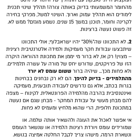
המקצוע הייתי נאבקת עם התהליך של וויתור על 30%
מהחומר המשמעותי בדיוק באותה צורה! תהליך שינוי תכנית
לימודים הוא תהליך עמוק וארוך. השינוי למשל, מפרקי בחירה
לקרינה וחומר, תוכנן במשך 15 שנים. נשמע מוגזם? ממש לא.
זה פשוט נעשה ברצינות.
2.
לא התכוונו שה"30%" יהיו ישראבלוף; אולי התכוונו
שיתבצעו עבודות חקר מעמיקות ולמידה אלטרנטיבית רצינית
– מצוין! רק אז, לא ברור מי יממן את מתכונת ההוראה היקרה
הזו של פרויקטים, שדורש יחס של מורה על עשרה תלמידים.
ולא פחות מכך... שיהיה ברור
ששום עומס לא יורד
מהתלמידים - בדיוק להיפך
. הם לא רק נבחנים בבחינות
בגרות בכתב, אלא גם נדרשים לעבודה תובענית, מעמיקה
ואינטנסיבית בהרבה מהלמידה הפרונטאלית. לקינוח – מצפה
להם מבחן מעשי על עבודת המחקר - מבחן שגם אם נעשה
במתכונת חלופית, הרי שהוא מלחיץ ומעמיס לא פחות.
אי אפשר לאכול את העוגה ולהשאיר אותה שלמה. או
שמורידים עומס ויורדת רצינות הלמידה או שנשאר העומס
ונשארת הרמה. מישהו צריך לקבל החלטה אמיצה בנושא.