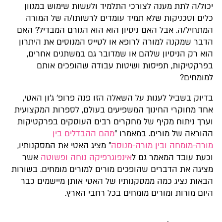
יכול/ה לתת מענה לצורכי התלמיד ולעשות שימוש במגוון
כלים וטכניקות שלא תמיד עומדים לרשותו/ה של המורה
המתחיל/ה. אבל האם ניסיון הוא הוא הגורם המבדיל? האם
הדבר שמקנה למורה לרופא או לטייס המנוסים את היתרון
הוא רק הניסיון שלהם או שמדובר גם במשתנים אחרים,
בפרקטיקות, תפיסות ושיטות עבודה שהופכים אותם
למומחים?
בדיוק בשביל לענות על השאלה הזו פנה פרופ' ג'ון האטי,
אחד מחוקרי החינוך המשפיעים בעולם, לספרות המקצועית
וערך ניתוח מקיף של מחקרים רבים העוסקים בפרקטיקות
ההוראה של מורים. במאמרו "
מהם ההבדלים בין
מורה-מומחה ובין מורה-מנוסה
" מציג האטי את המסקנותיו,
וכעת עובד המאמר גם ל
אינפוגרפיקה נוחה ופשוטה
אשר
מציגה את הדברים שהופכים מורים למורים מומחים. בשורות
הבאות נציג כמה ממסקנותיו של האטי אותן מיישמים כבר
היום מורות ומורים מומחים בכל רחבי הארץ.