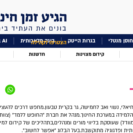
וסן מנטלי
בגרות הייטק
בינה מלאכותית
AI בחינוך
הצטרפו לקהילה
קידום מצוינות
חדשנות
חיאלי, נשוי ואב לחמישה, גר בקרית טבעון.מחפש דרכים להעצי
הלמידה במערכת החינוך.מנהל את חברת "החופש ללמד" (צוות
ודל) שעוסקת בליווי מורים ומנהלים,בתהליכים של קידום למי
ית ופדגוגיה מתוקשבת.בעל הבלוג "אפשר לחשוב".