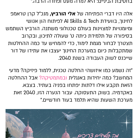
בחטיבת הביניים: היא למדה מעט ופחדה הרבה."
אלה היו דברי הפתיחה של
אלי הורביץ,
מנכ"ל קרן טראמפ
לחינוך, בוועידת AI Skills & Tech לפיתוח הון אנושי
ומיומנויות למצוינות בעולם טכנולוגי משתנה. הורביץ השתמש
בסיפורה של תלמידת כיתה ט' שעולה לתיכון, ובקרוב
תצטרך לבחור מגמת לימוד, כדי להמחיש עד כמה ההחלטות
שמתקבלות כיום במערכת החינוך יעצבו את עתידו של דור
שייכנס לשוק העבודה בשנת 2040.
"זה נשמע כמו איזושהי החלטה טכנית, ללמוד פיזיקה? מדעי
המחשב? כמה יחידות באנגלית
ובמתמטיקה?
אבל ההחלטה
הזאת תקבע אילו דלתות יפתחו בפניה בעתיד. בצבא.
באקדמיה. בשוק התעסוקה. עבור הנערה הזו, 2040 זאת
מערכת השעות שהיא תלמד בעוד חודשיים."