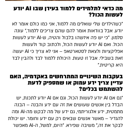
מה כדאי לתלמידים ללמוד בעידן שבו AI יודע
לעשות הכול?
"כשהילדים שלי שואלים מה ללמוד, אני כמו כולם אומר לא
יודע. אבל בוודאות אומר להם שהם צריכים ללמוד," עונה
סלמון. "כי יש פה איזשהו בלבול והטיה, ש-AI יודע לעשות
הכול. ואם AI יודע לעשות הכול, ולכתוב קוד ולעשות
אפליקציות ולצאת לסטארטאפ – אני לא צריך כי AI יעשה
זאת בשבילי. אבל זו טעות. היכולת ללמוד לבד ולהבין לבד
היא קריטית."
בעקבות השינויים המתרחשים באקדמיה, האם
עדיין צריך ידע עמוק או שמספיק לדעת
להשתמש בכלים?
"גם אם AI יודע לעשות הכול, וגם אם AI יודע לתכנת, יש
הבדל בין אנשים שעושים את זה עם ידע והבנה – הבנה
מתמטית, ידע אלגוריתמי, גם ידע של מה לבקש מה-AI ומה
להגדיר – מאשר אנשים שבאים רק עם ידע וחומר. יש יכולת
לבקר את זה," משיבה שפירא. "היום, למשל, ה-AI מאפשר