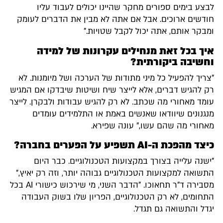
לבצע בימים ספורים מחקר שהיינו יכולים לעבוד עליו
חודשים ארוכים. אבל אם אתה לא מבין את הדברים לעומק
ומבקר אותם, אתה יכול לקבל שטויות."
איך בכל זאת מנחילים עקרונות של למידה
וחשיבה ביקורתית?
"צריך להפעיל כל מיני מתודות של הערכה ושל מיומנות. לא
רק להגיש דברים, אלא לייצר שיח ושיטות שיבדקו אם המגיש
עומד מאחורי מה שכתב. לא רק להגיש עבודות ולבקרן. לייצר
מנגנונים שיוודאו שאנשים באמת או התלמידים עומדים
מאחורי מה שהם עשו," עונה שפירא.
כיצד מהפכת ה-AI תשפיע על הפערים בחברה?
"ישנה עלייה בצורך במקצועות הטכנולוגיים. כבר היום
התשואה למקצועות הטכנולוגיים גבוהה יותר, וזה רק יאיץ,"
מסבירה ד"ר תחאוכו. "הדבר השני, מי שירכוש כישורי AI בכל
התחומים, לא רק הטכנולוגיים, הפריון שלו בשוק העבודה
יגדל והתשואה גם תגדל.