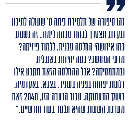
זהו סיפורה של תלמידת כיתה ט' שעולה לתיכון
ובקרוב תצטרך לבחור מגמת לימוד. זה נשמע
כמו איזושהי החלטה טכנית, ללמוד פיזיקה?
מדעי המחשב? כמה יחידות באנגלית
ובמתמטיקה? אבל ההחלטה הזאת תקבע אילו
דלתות יפתחו בפניה בעתיד. בצבא. באקדמיה.
בשוק התעסוקה. עבור הנערה הזו, 2040 זאת
מערכת השעות שהיא תלמד בעוד חודשיים."