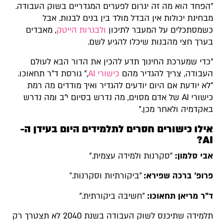
"הפחד הוא מה זה יגרום לפערים המגדריים בשוק העבודה.
מבחינת יכולות אין הבדל מולד בין בנים לבנות. אבל
כשמסתכלים על המעבר לתיכון
ולבגרות הייטק
, מאבדים
בערך חצי מהבנות שיכלו להגיע לשם.
"כדי שמערכת החינוך תדע להכין את הדור הבא לעולם
העבודה, צריך להגדיר מהם
כישורי AI
," גורסת ד"ר תחאוכו.
"לא יודעת אם היום יודעים להגדיר ואיך מודדים מה רמת
כישורי AI של אדם מסוים, מה נדרש בסיום י"ב ומה נדרש
באקדמיה ולאחר מכן."
אילו כישורים חסרים לתלמידים היום בעידן ה-
AI?
אבי סלמון:
"סקרנות ולמידה עצמית."
פרופ' ברכה שפירא:
"ביקורתיות וסקרנות."
ד"ר מריאן תחאוכו:
"חשיבה ביקורתית."
תלמידה שתיכנס לשוק העבודה בשנת 2040 לא תצטרך רק