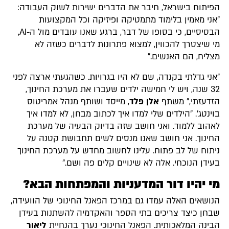
הפיתוח בישראל, חיבר את הדברים ישירות לשוק העבודה:
"אני מאמין בלימוד מתמטיקה ופיזיקה וכל המקצועות
הבסיסיים, כי בסופו של דבר, ברגע שאנו עובדים מול ה-AI,
מי שיצטרך להכווין, למצוא פתרונות לדברים כשזה לא
מצליח, הם האנשים."
"אני גדלתי בקנדה, שם לא היו בגרויות. כשהגעתי ארצה לפני
32 שנה, ויש לי חמישה ילדים שעברו את מערכת החינוך,
הזדעזתי," משתף
אלן פלד
, מייסד ושותף מנהל אמריטוס
בוינטג'. "הילדים שלי למדו איך לכתוב מבחן, לא למדו איך
לאהוב ללמוד. ואני חושב שזה בדיוק הבעיה של מערכת
החינוך. אני חושב שאנו מנסים לשים תחבושת קטנה על
ניתוח של לב פתוח. עלינו לחשוב מחדש על מערכת החינוך
בעידן הנוכחי. אלה לא שינויים קלים פה ושם."
מי יהיו דור המדעניות והמפתחות הבא?
הנושאים האלה עמדו גם במרכז הפאנל החינוכי של הוועידה,
שבחן כיצד צריכים בתי הספר והאקדמיה להשתנות בעידן
הבינה המלאכותית. הפאנל החינוכי נערך בהנחיית
ליאור