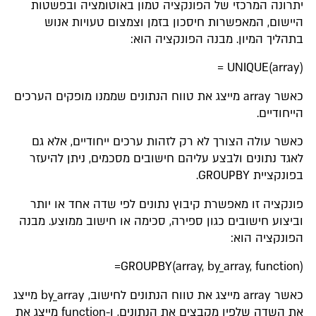
יתרונה המרכזי של הפונקציה טמון באוטומציה ובפשטות
היישום, המאפשרות חיסכון בזמן וצמצום טעויות אנוש
בתהליך המיון. מבנה הפונקציה הוא:
UNIQUE(array) =
כאשר array מייצג את טווח הנתונים שממנו מופקים הערכים
הייחודיים.
כאשר עולה הצורך לא רק לזהות ערכים ייחודיים, אלא גם
לאגד נתונים ולבצע עליהם חישובים מסכמים, ניתן להיעזר
בפונקציית GROUPBY.
פונקציה זו מאפשרת קיבוץ נתונים לפי שדה אחד או יותר
וביצוע חישובים כגון ספירה, סכימה או חישוב ממוצע. מבנה
הפונקציה הוא:
(GROUPBY(array, by_array, function=
כאשר array מייצג את טווח הנתונים לחישוב, by_array מייצג
את השדה שלפיו מקבצים את הנתונים, ו-function מייצג את