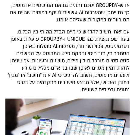
או ש-GROUPBY יסכם נתונים גם אם הם שגויים או מוטים,
כך גם ייתכן שמערכות AI עשויות לשקף דפוסים שגויים אם
הם רווחים במקורות שעליהם אומנו.
עם זאת, חשוב להדגיש כי קיים הבדל מהותי בין הכלים:
בעוד שפונקציות כמו UNIQUE ו-GROUPBY פועלות באופן
דטרמיניסטי, צפוי ושחזורי, מערכות AI פועלות באופן
הסתברותי, תוך חיזוי והפקת פלט המבוסס על הקשרים
סטטיסטיים מורכבים בין מילים, מושגים ורעיונות. אף שניתן
לזהות דמיון מסוים לאופן שבו בני אדם מכלילים מידע
ולומדים מדפוסים, חשוב להדגיש כי AI אינו "חושב" או "מבין"
במובן האנושי, אלא מבצע חישובים מתקדמים על בסיס
נתונים ודפוסים לשוניים.