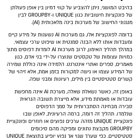
בהיבט המושגי, ניתן להצביע על קווי דמיון בין אופן פעולתן
של פונקציות חישוביות כגון ‎UNIQUE‎ ו-‎GROUPBY‎ לבין
מנגנוני החישוב של מערכות בינה מלאכותית (AI).
בדומה לפונקציות אלו, גם מערכות AI נשענות על מידע קיים
ומעבדות אותו ללא הבנה סמנטית או שיפוט ערכי עצמאי.
במהלך תהליך האימון, לרוב מערכות AI לומדות דפוסים מתוך
כמויות עצומות של טקסטים שנוצרו על-ידי בני אדם, כגון
מאמרים, ספרים ואתרי אינטרנט. הלמידה אינה כוללת שמירה
של המידע עצמו או גישה למקורות בזמן אמת, אלא זיהוי של
קשרים סטטיסטיים בין מילים, רעיונות ומבני שפה.
באופן זה, כאשר נשאלת שאלה, מערכת AI אינה מחפשת
עובדות או מאמתת מידע, אלא מייצרת תשובה הנראית
סבירה מבחינה הסתברותית על סמך הדפוסים
שנלמדו. תהליך זה דומה, ברמה הרעיונית, לאופן שבו
פונקציית UNIQUE מזהה ערכים נפוצים או חוזרים ופונקציית
GROUPBY מקבצת נתונים ומפיקה מהם סיכומים
סטטיסטיים. כפי שערך שגוי אך נפוץ יופיע בתוצאת UNIQUE