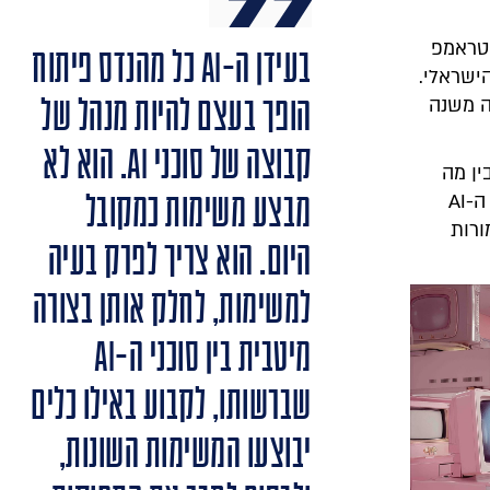
 בשיתוף עם קרן טראמפ
בעידן ה-AI כל מהנדס פיתוח
 בינה מלאכותית (AI) בהייטק הישראלי.
הופך בעצם להיות מנהל של
ה משנה
קבוצה של סוכני AI. הוא לא
ין מה
מבצע משימות כמקובל
שנלמד כיום בבתי הספר. החדשות הטובות? רוב הכישורים החשובים לעידן ה-AI
ורות
היום. הוא צריך לפרק בעיה
למשימות, לחלק אותן בצורה
מיטבית בין סוכני ה-AI
שברשותו, לקבוע באילו כלים
יבוצעו המשימות השונות,