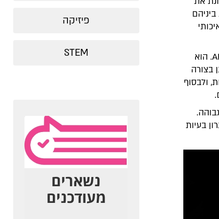
נת את
ביניהם
פיזיקה
כותי
STEM
בעידן ה-AI כל מהנדס פיתוח הופך בעצם להיות מנהל של קבוצה של סוכני AI. הוא
 בצורה
ונות, ולבסוף
.
בוהה.
ון בעיות