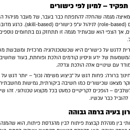
 תפקיד – למיון לפי כישורים
ריצת ה-AI מאיצה מגמה שהחלה להתפתח כבר בעבר, של מעבר מניהול הו
ע"פ תפקידים (role-based) לניהול ע"פ כישורים (ed
ם, אך הצפי הוא שבעתיד מגמה זו תתחזק גם בתחומים נוספים
.
ית לדגש על כישורים היא שכשטכנולוגיה מרכזית ומשבשת מ
משמעות של ידע וניסיון קודמים הולכת ופוחתת, בעוד שחשיב
דד עם שינויים אלה הולכת וגדלה.
וך ברורה: פחות דגש על ״ביצוע משימה נכון״ – יותר דגש על 
ר מצאנו שכישורים כמו חשיבה ביקורתית, גמישות מחשבתית 
לבים – הופכים לקריטיים כמעט בכל מקצוע טכנולוגי. זהו שינ
להוביל כבר עכשיו.
ון בעיה ברמה גבוהה
י בין מנהלת קבוצת פיתוח לבין מהנדסת פיתוח, הוא שהמנה