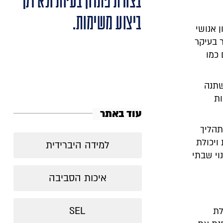
בצורת פתרון בעיות ולא רק
ביצוע משימות.
ן אנושי
skill-bas). כרגע מדובר בעיקר
 כמו
שתנה
ות
עוד באתר
תהליך
ויכולת
למידה היברידית
וי שבתי
איכות הסביבה
SEL
לת