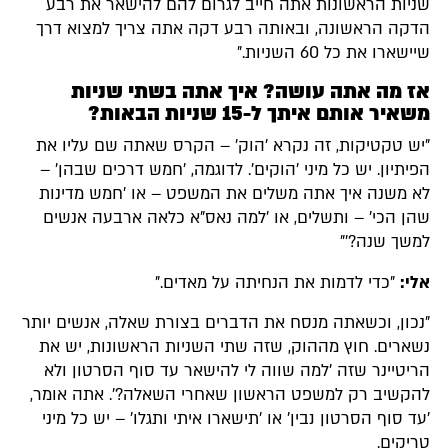
שניות הראשונות אתה חייב לגרום להם להישאר את רבע
הדקה הראשונה, ובאותה רבע דקה אתה צריך למצוא דרך
שיישארו את כל 60 השניות."
אז מה אתה עושה? איך אתה בשתי שניות
משאיר אותם איתך ל-15 שניות הבאות?
"יש טקטיקות, זה נקרא 'הוק' – הקרס שאתה שם עליו את
הפיתיון. יש כל מיני 'הוקים'. לדוגמה, 'חמש דרכים שבהן' –
לא משנה איך אתה משלים את המשפט – או 'חמש מדינות
שהן הכי' – ותשלים, או 'למה נאס"א כלאה ארבעה אנשים
למשך שנה?'"
אלי:
"כדי לדמות את הנחיתה על מאדים."
"נכון, וכשאתה מנסח את הדברים בצורת שאלה, אנשים יותר
נשארים. חוץ מההוק, שזה שתי השניות הראשונות, יש את
הריטיינר שזה 'למה שווה לי להישאר עד סוף הסרטון ולא
להקשיב רק למשפט הראשון שאחרי השאלה?'. אתה אומר,
'עד סוף הסרטון נבין' או 'תישארו איתי ותגלו' – יש כל מיני
טריקים.