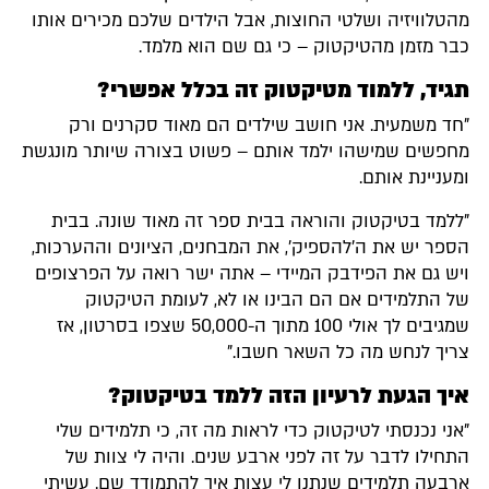
מהטלוויזיה ושלטי החוצות, אבל הילדים שלכם מכירים אותו
כבר מזמן מהטיקטוק – כי גם שם הוא מלמד.
תגיד, ללמוד מטיקטוק זה בכלל אפשרי?
"חד משמעית. אני חושב שילדים הם מאוד סקרנים ורק
מחפשים שמישהו ילמד אותם – פשוט בצורה שיותר מונגשת
ומעניינת אותם.
"ללמד בטיקטוק והוראה בבית ספר זה מאוד שונה. בבית
הספר יש את ה'להספיק', את המבחנים, הציונים וההערכות,
ויש גם את הפידבק המיידי – אתה ישר רואה על הפרצופים
של התלמידים אם הם הבינו או לא, לעומת הטיקטוק
שמגיבים לך אולי 100 מתוך ה-50,000 שצפו בסרטון, אז
צריך לנחש מה כל השאר חשבו."
איך הגעת לרעיון הזה ללמד בטיקטוק?
"אני נכנסתי לטיקטוק כדי לראות מה זה, כי תלמידים שלי
התחילו לדבר על זה לפני ארבע שנים. והיה לי צוות של
ארבעה תלמידים שנתנו לי עצות איך להתמודד שם. עשיתי