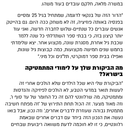
במשרה מלאה, חלקם עובדים בעוד משהו.
"הדור הזה של בנקאי לדוגמה, שמתחיל בגיל 25 ומסיים
בפנסיה באותה פוזיציה, זה לא משחק ככה היום. גם בהייטק
אנשים עוברים כל שנתיים-שלוש לחברה חדשה, ואני עוד
יותר קיצון בזה, כי בבתי ספר השתדלתי כל שנה ללמד
שכבת גיל אחרת, מסגרת שונה, מקצוע אחר. יצא שלימדתי
בחמש שנים חמישה מקצועות, כמה קבוצות גיל שונות,
ואפילו בבית ספר דמוקרטי, תל"נים וכל מיני."
מה הביקורת שלך על לימודי המתמטיקה
בישראל?
"הביקורת שלי היא שכל הילדים שלא הולכים אחרי זה
לעשות תואר במדעי הטבע, לא הולכים לפיזיקה והנדסות
ומתמטיקה, מה שרלוונטי להם זה כל החומר של עד סוף ו',
וזה מאוד מצער. זה הכול תחת התירוץ של 'זה מפתח חשיבה
מתמטית גבוהה שעוזרת לדברים אחרים,' וזה נכון, אבל בואו
נעשה את הנכון הזה ביחד עם דברים אחרים שבאמת
רלוונטיים, כי זו לא חוכמה לדעת משוואה ריבועית שבחיים