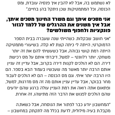
לא נשתמש בה, אבל לא להבין איך פנסיה עובדת, ומס
הכנסה, וכל המתמטיקות שכן ניתקל בהן בחיים."
אני מסכים איתך וגם משרד החינוך מסכים איתך,
אבל איך משנים את ההרגלים של ללמד לגזור
פונקציות ולחפוף משולשים?
"אני חושב שבקלות. כשהייתי שנה שעברה בבית הספר
הדמוקרטי, הייתה לי כיתה קצת לא קלה. בשיעורי מתמטיקה
הייתה רמת קושי גבוהה, אבל כשעשיתי להם את זה יותר
משחקי, יותר רלוונטי – למשל, דיברתי איתם על מס רכישת
דירה. הם לא הולכים לקנות דירה בקרוב, אבל עדיין זה עניין
אותם הרבה יותר מאשר מה שעכשיו בעמוד הבא בספר. הם
היו הרבה יותר איתי. וגם מס הכנסה – הם לא הולכים לעבוד
מחר בבוקר, אבל עדיין עניין אותם מה זה מס מדרגות, למשל,
ופתאום אתה רואה את רמת העניין עולה ברגע שהם יודעים
שהם הולכים לפגוש את הדבר הזה מתישהו, זה אחרת.
"המחשבון יודע כבר לפתור את הנוסחה, אבל כשאת.ה
מקבל.ת בעיה מילולית, לדעת בכלל מה לתקתק במחשבון –