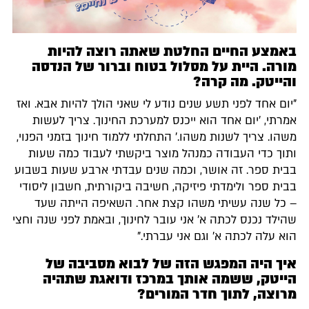
באמצע החיים החלטת שאתה רוצה להיות
מורה. היית על מסלול בטוח וברור של הנדסה
והייטק. מה קרה?
"יום אחד לפני תשע שנים נודע לי שאני הולך להיות אבא. ואז
אמרתי, 'יום אחד הוא ייכנס למערכת החינוך. צריך לעשות
משהו. צריך לשנות משהו.' התחלתי ללמוד חינוך בזמני הפנוי,
ותוך כדי העבודה כמנהל מוצר ביקשתי לעבוד כמה שעות
בבית ספר. זה אושר, וכמה שנים עבדתי ארבע שעות בשבוע
בבית ספר ולימדתי פיזיקה, חשיבה ביקורתית, חשבון ליסודי
– כל שנה עשיתי משהו קצת אחר. השאיפה הייתה שעד
שהילד נכנס לכתה א' אני עובר לחינוך, ובאמת לפני שנה וחצי
הוא עלה לכתה א' וגם אני עברתי."
איך היה המפגש הזה של לבוא מסביבה של
הייטק, ששמה אותך במרכז ודואגת שתהיה
מרוצה, לתוך חדר המורים?