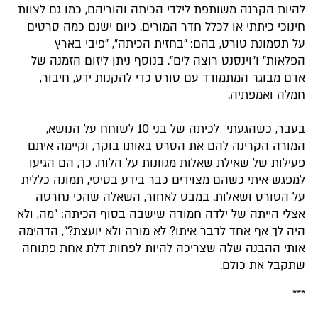
להיות הקרנה משותפת לילדי הכיתה והוריהם, כמו גם לצוות
חינוכי כיתתי או לכלל חדר המורים. כיום ישנם כמה סרטים
על תסמונת טורט, בהם: "בחזית הכיתה", "פיבי בארץ
הפלאות" ו"וינסנט רוצה לים". בנוסף ניתן ליזום הזמנה של
אדם מבוגר המתמודד עם טורט כדי להקנות ידע, חיבור,
חמלה ואמפתיה.
בעבר, כשהגעתי לכיתה של בני 10 לשוחח על הנושא,
המורה הקרינה להם את הסרט באותו בוקר, וקיימה איתם
פעילות של שאילת שאלות מגוונות על הלוח. כך, הם הגיעו
למפגש איתי כשהם מצוידים כבר בידע בסיסי, תמונה כללית
על הטורט ושאלות. במבט לאחור, השאלה שהכי נחרטה
אצלי הייתה של ילדה חמודה שישבה בסוף הכיתה: "מה, ולא
היה לך אף אחד לדבר איתו? לא מורה ולא יועצת?", הדהימה
אותי ההבנה שלה שצריכה להיות לפחות דלת אחת פתוחה
שתקבל את כולם.
***