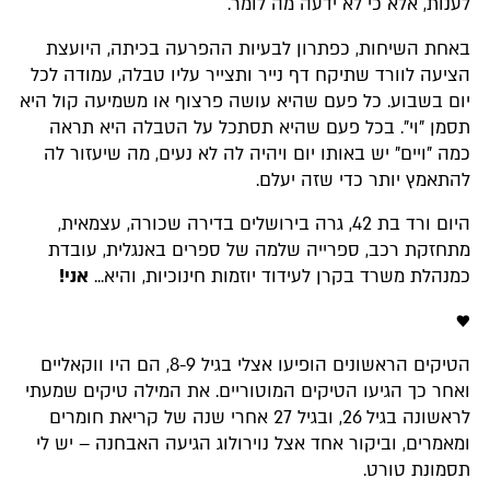
לענות, אלא כי לא ידעה מה לומר.
באחת השיחות, כפתרון לבעיות ההפרעה בכיתה, היועצת
הציעה לוורד שתיקח דף נייר ותצייר עליו טבלה, עמודה לכל
יום בשבוע. כל פעם שהיא עושה פרצוף או משמיעה קול היא
תסמן "וי". בכל פעם שהיא תסתכל על הטבלה היא תראה
כמה "ויים" יש באותו יום ויהיה לה לא נעים, מה שיעזור לה
להתאמץ יותר כדי שזה יעלם.
היום ורד בת 42, גרה בירושלים בדירה שכורה, עצמאית,
מתחזקת רכב, ספרייה שלמה של ספרים באנגלית, עובדת
כמנהלת משרד בקרן לעידוד יוזמות חינוכיות, והיא...
אני!
♥
הטיקים הראשונים הופיעו אצלי בגיל 8-9, הם היו ווקאליים
ואחר כך הגיעו הטיקים המוטוריים. את המילה טיקים שמעתי
לראשונה בגיל 26, ובגיל 27 אחרי שנה של קריאת חומרים
ומאמרים, וביקור אחד אצל נוירולוג הגיעה האבחנה – יש לי
תסמונת טורט.