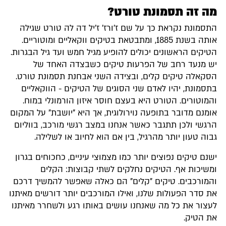
מה זה תסמונת טורט?
התסמונת נקראת כך על שם ז'ורז' ז'יל דה לה טורט שגילה
אותה בשנת 1885, ומתבטאת בטיקים ווקאליים ומוטוריים.
הטיקים הראשונים יכולים להופיע מגיל חמש ועד גיל הבגרות.
יש מנעד רחב של הפרעות טיקים כשבצדה האחד של
הסקאלה טיקים קלים, ובצידה השני אבחנת תסמונת טורט.
בתסמונת, יהיו לאדם שני הסוגים של הטיקים - הווקאליים
והמוטורים. הטורט היא בעצם חוסר איזון הורמונלי במוח.
אומנם מדובר בתופעה נוירולוגית, אך היא "יושבת" על המקום
הרגשי ולכן תתגבר כאשר אנחנו במצב רגשי מורכב, בווליום
גבוה טעון יותר מהרגיל, בין אם הוא לחיוב או לשלילה.
ישנם טיקים נפוצים יותר כמו מצמוצי עיניים, כחכוחים בגרון
ומשיכות אף. הטיקים נחלקים לשתי קבוצות: הקלים
והמורכבים. טיקים "קלים" הם כאלה שאפשר להמשיך דרכם
את סדר הפעולות שלנו, ואילו המורכבים יותר דורשים מאיתנו
לעצור את כל מה שאנחנו עושים באותו רגע ולשחרר מאיתנו
את הטיק.