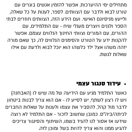
מתחילים ימי ההיערכות. אפשר להזמין אנשים בוגרים עם
טורט לבוא ולדבר עם הצוותים. לספר, לענות על כל שאלה,
ולייעץ מניסיונם האישי. ועם הידע הזה, הצוותים חוזרים לבתי
הספר ולגנים ויוצרים מעגלי שיח - עם התלמידים, עם
ההורים, עם המורים וצוותי החינוך הנלווים עצמם. אפשר
להקנות ידע על הטורט והסימנים הנלווים לה, כך שאם מורה
יזהה משהו אצל ילד כלשהו הוא יוכל לבוא ולדעת עם אילו
שאלות לגשת.
עידוד סנגור עצמי
כאשר התלמיד מגיע עם הידיעה של מה שיש לו (האבחנה)
ויש לו רצון לשתף, יש לסייע לו - אם הוא צריך לבנות ביטחון
לדבר מול קהל, להסביר את עצמו ולענות על שאלות החברים
לכיתה/ביה"ס. כמובן שחשוב לזכור - אם התלמיד לא רוצה
שידעו אז אסור לנו להגיד בשמו, השיתוף והסינגור צריכים
להגיע ממנו והוא צריך להיות בשל ומוכן לזה.