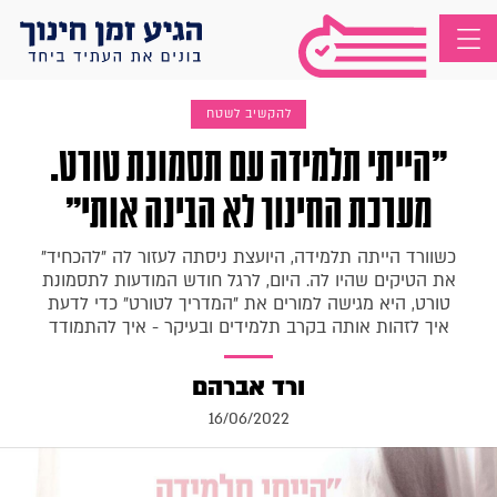
להקשיב לשטח
"הייתי תלמידה עם תסמונת טורט.
מערכת החינוך לא הבינה אותי"
כשוורד הייתה תלמידה, היועצת ניסתה לעזור לה "להכחיד"
את הטיקים שהיו לה. היום, לרגל חודש המודעות לתסמונת
טורט, היא מגישה למורים את "המדריך לטורט" כדי לדעת
איך לזהות אותה בקרב תלמידים ובעיקר - איך להתמודד
ורד אברהם
16/06/2022