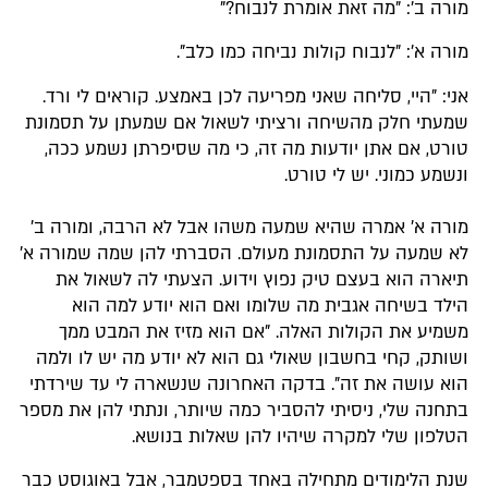
מורה ב': "מה זאת אומרת לנבוח?"
מורה א': "לנבוח קולות נביחה כמו כלב".
אני: "היי, סליחה שאני מפריעה לכן באמצע. קוראים לי ורד.
שמעתי חלק מהשיחה ורציתי לשאול אם שמעתן על תסמונת
טורט, אם אתן יודעות מה זה, כי מה שסיפרתן נשמע ככה,
ונשמע כמוני. יש לי טורט.
מורה א' אמרה שהיא שמעה משהו אבל לא הרבה, ומורה ב'
לא שמעה על התסמונת מעולם. הסברתי להן שמה שמורה א'
תיארה הוא בעצם טיק נפוץ וידוע. הצעתי לה לשאול את
הילד בשיחה אגבית מה שלומו ואם הוא יודע למה הוא
משמיע את הקולות האלה. "אם הוא מזיז את המבט ממך
ושותק, קחי בחשבון שאולי גם הוא לא יודע מה יש לו ולמה
הוא עושה את זה". בדקה האחרונה שנשארה לי עד שירדתי
בתחנה שלי, ניסיתי להסביר כמה שיותר, ונתתי להן את מספר
הטלפון שלי למקרה שיהיו להן שאלות בנושא.
שנת הלימודים מתחילה באחד בספטמבר, אבל באוגוסט כבר