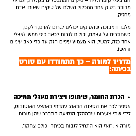
הם בעלי קופרולליה – טיקים המתבטאים בקללות, וגם אז
מדובר בטיק אחד ממכלול השלם של טיקים שאותו אדם
מחזיק.
מלבד המבוכה שהטיקים יכולים לגרום לאדם, חלקם,
כשחוזרים על עצמם, יכולים לגרום לכאב פיזי ממשי (אצלי
אחד כזה, למשל, הוא מצמוץ עיניים חזק עד כדי כאב עיניים
וראש).
מדריך למורה – כך תתמודדו עם טורט
בכיתה:
הכרת החומר, שיתופו ויצירת מעגלי תמיכה
אספר לכם את הסצנה הבאה: עמדתי באמצע האוטובוס,
לידי שתי צעירות שבמהלך הנסיעה התברר שהן מורות.
מורה א': "ואז הוא התחיל לנבוח בכיתה וכולם צחקו".