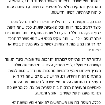
בטוחה ומאפשרת, ובמיוחד כאשר המיקוד הינו על ההנאה
מהתהליך והחקירה ולא על מוטיבציה חיצונית, חשובה עבור
פיתוח יצירתיות, דמיון וחדשנות.
כמו כן, בתקופת הילדות הילדים והילדות לומדים על גופם
כיצד להגיב במהירויות ובסיטואציות שונות. ככל שהמודעות
לגוף ומיקומו בחלל גדלה, ככל שהם ממוקדים יותר ומחוברים
יותר לגופם - כך יש יותר שקט פנימי אשר מאפשר להתרכז
לאורך זמן במשימות חיצוניות, למשל ביצוע מטלות בבית או
שיעורים.
נחזור למודל ונתייחס לכותרת "תרבות של אומץ". כיצד תנועה
קשורה באומץ? על פי המודל, עצם שינוי התפיסה שלנו
מצריך מאיתנו אומץ כדמויות מחנכות. אנו נדרשים.ות לצאת
מהתחום הנוח והידוע לנו. אך יש לשים לב שהמודל הוא
מעגלי. גם התנועה עצמה מאפשרת לנו לחוות את עצמנו
כאמיצים ומעצימה תרבות בית ספרית אמיצה, כלומר יש פה
תנועה מעגלית של קשר בין אומץ ותנועה.
ככלל, השפה בה אנו משתמשים לתיאור אומץ נשענת לא