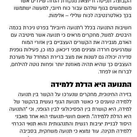
הקבוצה. תפיסה זו יוצאת מנקודת הנחה שילדים אשר
משתמשים בגוף שלהם עבור כוח חיובי, למעשה ישתמשו
בכך כאלטרנטיבה לכוח שלילי – אלימות.
חשיבות התנועה בכלל ו"תנועה חיובית" בפרט ניכרת בכמה
היבטים. למשל, מחקרים מראים כי תנועה אשר מיטיבה עם
האדם, מגבירה את הקשרים העצביים בין אזורי המוח
שמרגיעים חרדה ומגינים מפני דיכאון. כמו כן, פעילות גופנית
סדירה יכולה גם לשנות את מצב ברירת המחדל של מערכת
העצבים כך שהיא תהיה מאוזנת יותר ופחות נוטה להילחם,
לברוח או לפחד.
התנועה היא הדלת ללמידה
בזירה החינוכית, מחקרים שנערכו על הקשר בין תנועה
ללמידה טוענים כי כאשר תנועת הגוף נעשית בהקשר של
למידה, היא קושרת בין הפסיכולוגי לבין הגופני, וכי "התנועה
היא הדלת ללמידה". תיאום חושי-תנועתי הוא אחד מאבני
היסוד לבניית יציבות רגשית והתנהגותית והוא תנאי הכרחי
ללמידה תקינה. עוד נמצא כי תנועה משחקית, בסביבה