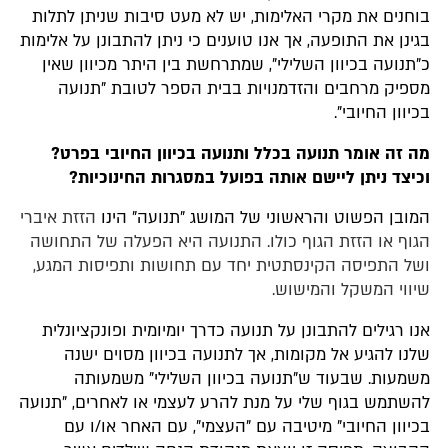
בוחנים את מקרי האלימות, יש לא מעט סיבות שניתן לתלות
בגינן את התופעה, אך אנו טוענים כי ניתן להתבונן על אלימות
כ"תנועה בכיוון השלילי", שמתרחשת בין היתר מכיוון שאין
מספיק מרחבים והזדמנויות בבית הספר לטובת "תנועה
בכיוון החיובי".
מה זה אומר תנועה בכלל ותנועה בכיוון החיובי בפרט?
וכיצד ניתן ליישם אותה בפועל במסגרות החינוכיות?
המובן הפשוט והראשוני של המושג "תנועה" הינו
הזזת איברי
הגוף או הזזת הגוף כולו. התנועה היא הפעלה של התחושה
ושל התפיסה הקינסתטית יחד עם תחושות ותפיסות המגע,
שיווי המשקל והמישוש.
אנו רגילים להתבונן על תנועה כדרך יומיומית ופונקציונלית
שלנו להגיע אל מקומות, אך לתנועה בכיוון מסוים ישנה
משמעות. שבעוד ש"תנועה בכיוון השלילי" משמעותה
להשתמש בגוף שלי על מנת להרע לעצמי או לאחרים, "תנועה
בכיוון החיובי" מיטיבה עם "העצמי", עם האחר או/ו עם