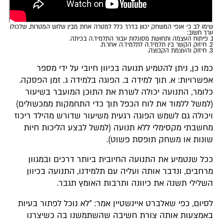
שימו לב כי אופי המשחק יכוון בדרך כלל למטרה אחת מבין שלוש המטרות, שלכולן
ערך חשוב:
1.
פיתוח העצמה ותחושת מסוגלות עבור התלמיד.ה בכיתה.
2.
חיזוק הקשר בין תלמיד.ה לתלמיד.ה אחר.ת.
3.
חיזוק והעצמת הקבוצה.
כמו כן, ניתן להטמיע תנועה בכיוון חיובי על ידי מספר
אפשרויות: א. תוך למידה ב. הפוגה בלמידה ג. זמן הפסקה.
כלומר, התנועה יכולה לשרת את התוכן המועבר בשיעור
(למשל ללמוד את לוח הכפל תוך כדי התחמקות ממכשולים)
ויכולה גם לשמש הפוגה רגעית משיעור שדורש מהילד ריכוז
מחשבתי מקסימלי ללא תנועה (למשל לבצע הליכות חיות
שונות או משחק תופסת פשוט).
ככל שנטמיע את התנועה החיובית ביותר דרכים ובמגוון
מרחבים, ונדבר אותה ועליה עם תלמידנו, התנועה בכיוון
השלילי תשנה את כיוונה ותרבות האומץ תגבר.
לסיום, כפי שאלברט איינשטיין אמר: "לא נוכל לפתור בעיות
באמצעות אותה צורת חשיבה שהשתמשנו בה כשיצרנו