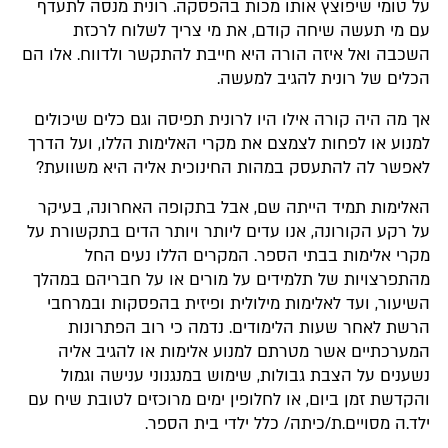
על טומי שיפוצץ אותו מכות בהפסקה. רונית מנסה לתעדף
עם מי תעשה שיחה קודם, את מי צריך לשלוח לרכזת
השכבה ואל איזה הורה היא חייבת להתקשר ולדווח. אלו הם
הכלים של רונית להגיב למעשה.
אך מה היה קורה אילו היו לרונית תפיסה וגם כלים שיכולים
למנוע או לפחות לצמצם את מקרי האלימות הללו, ועל הדרך
לאפשר לה להתעסק במהות החינוכית אליה היא משוועת?
האלימות תמיד הייתה שם, אבל בתקופה האחרונה, בעיקר
על רקע הקורונה, אנו עדים ליותר ויותר הדים בתקשורת על
מקרי אלימות בבתי הספר. המקרים הללו נעים החל
מהתפרצויות של תלמידים על מורים או על חבריהם במהלך
השיעור, ועד לאלימות מילולית ופיזית בהפסקות ובמרחבי
הרשת לאחר שעות הלימודים. נדמה כי רוב הפתרונות
המערכתיים אשר מטרתם למנוע אלימות או להגיב אליה
נשענים על הצבת גבולות, שימוש במנגנוני ענישה וגמול
והקדשת זמן ביום, או לחלופין ימים מרוכזים לטובת שיח עם
ילד.ה מסויים.ת/כיתה/ כלל ילדי בית הספר.