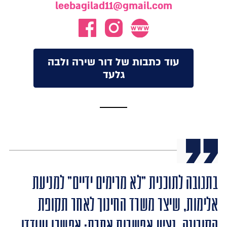
leebagilad11@gmail.com
עוד כתבות של דור שירה ולבה
גלעד
בתגובה לתוכנית "לא מרימים ידיים" למניעת
אלימות, שיצר משרד החינוך לאחר תקופת
הקורונה, נציע אפשרות אחרת: אפשרו ועודדו