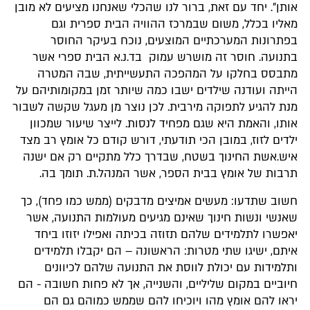
אותן". יחד עם זאת, ברור לנו שהכלי שאנחנו מציעים לא מובן
מאליו בכלל, משום שבמרכז ההוויה הבית ספרית וגם
בפתרונות המערכתיים המוצעים, נוכח בעיקר החוסר
בתנועה. חוסר זה מושרש עמוק בד.נ.א הבית ספרי אשר
מתבסס בחלקו על המהפכה התעשייתית, שבה המטרה
הייתה ועודנה שילדים ישבו כמה שיותר זמן במקומותיהם על
מנת להגיע לתפוקה מירבית. לכן נוצר מן מעגל שקשה לשבור
אותו, והאמת היא שגם מפחיד לנסות. לייצר שיעור שמכוון
ילדים לזוז, במובן הכי תודעתי, דורש קודם כל אומץ רב מצד
איש.אשת החינוך בשטח, שבדרך כלל מתקיים רק אם ישנה
תרבות של אומץ בבית הספר, אשר המנהל.ת. תומך בה.
חשוב שתדעו: מעשים אמיצים מדבקים (ממש כמו פחד), כך
שאנשי ונשות חינוך שאינם מגיעים מעולמות התנועה, אשר
יאפשרו לתלמידים שלהם תזוזה בכיתה ואפילו יזוזו ביחד
איתם, ישיגו שתי מטרות: הראשונה – הם יקבלו תלמידים
ותלמידות עם יכולת לווסת את התנועה שלהם לכיוונים
חיוביים במקום שליליים, והשנייה, אך לא פחות חשובה - הם
יראו להם אומץ מהו ויוכיחו להם שממש כמוהם גם הם