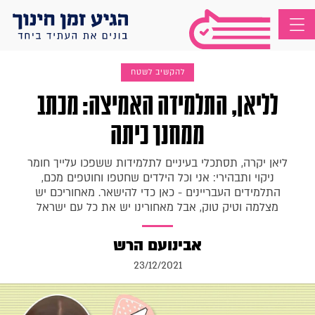
להקשיב לשטח
לליאן, התלמידה האמיצה: מכתב
ממחנך כיתה
ליאן יקרה, תסתכלי בעיניים לתלמידות ששפכו עלייך חומר
ניקוי ותבהירי: אני וכל הילדים שחטפו וחוטפים מכם,
התלמידים העבריינים - כאן כדי להישאר. מאחוריכם יש
מצלמה וטיק טוק, אבל מאחורינו יש את כל עם ישראל
אבינועם הרש
23/12/2021