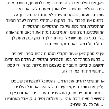
ליאן, את ניצלת את כל הבמות שעמדו לרשותך, הישרת מבט
לעבר התלמידות שהשפילו אותך וצעקת להן: אני כאן,
עומדת, בועטת, נושמת ובעיקר לא נותנת לכם לדרוך עלי
ולרמוס את הכבוד שלי. במקום שתזחלי בחזרה לעבר הפינה
המתסכלת והחונקת של כל התלמידים והתלמידות
המושפלים, הנרמסים והנעלבים, זעקת את הכאב והטראומה
שלך בפני כל עם ישראל, שהחזיר לך חיבוק ענק וצעק לך
בקול גדול כמה שאת חזקה ומיוחדת.
אין לי ספק ליאן שעוד תקבלי הזמנות לבית ספר ותיכונים
שיבקשו ממך לדבר בפני תלמידים ותלמידות, חלקם מפוחדים,
חלשים, סובלים, העוברים בעצמם התעללות. גם אין לי ספק
שתעשי את זה כמו גדולה.
אז תמשיכי להרים את הראש, להסתכל לתלמידות ששפכו
עלייך את חומר הניקוי בעיניים ולהבהיר: אני וכל הילדים
שחטפו וחוטפים מכם, התלמידים העבריינים - אנחנו כאן כדי
להישאר. מאחוריכם אולי יש מצלמה וטיק טוק, אבל מאחורינו
יש את כל עם ישראל.