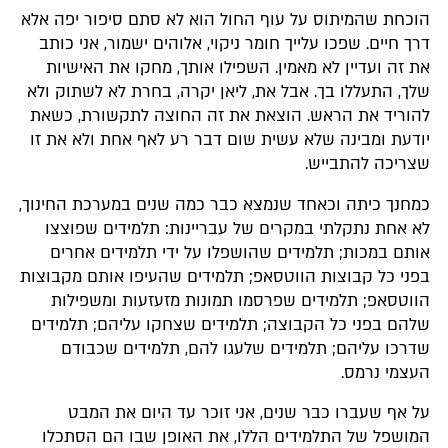
הוכחת שהמיתוס על עוף החול הוא לא סתם סיפור יפה אלא
דרך חיים. שפכו עלייך חומר ניקוי, אלוהים ישמור, אני כותב
את זה ועדיין לא מאמין. השפילו אותך, מחקו את האישיות
שלך, התעללו בך. אבל את, ליאן יקרה, בחרת לא לשתוק ולא
להוריד את הראש. הוצאת את זה החוצה לתקשורת, כשאת
יודעת ומבינה שלא עשית שום דבר רע לאף אחת ולא את זו
שצריכה להתבייש.
כמחנך כיתה וכאחד שנמצא כבר כמה שנים במערכת החינוך,
לא אחת נתקלתי במקרים של עבריינות: תלמידים שפוצצו
אותם במכות; תלמידים שהושפלו על ידי תלמידים אחרים
בפני כל קבוצות הווטסאפ; תלמידים שהעיפו אותם מקבוצות
הווטסאפ; תלמידים שפרסמו תמונות מזעזעות ומשפילות
שלהם בפני כל הקבוצה; תלמידים שצחקו עליהם; תלמידים
שדרכו עליהם; תלמידים שלעגו להם, תלמידים שכבודם
העצמי נרמס.
על אף שעברו כבר שנים, אני זוכר עד היום את המבט
המושפל של התלמידים הללו, את האופן שבו הם הסתכלו