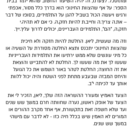
ומתוסכל. לצערנו, זה יהיה השיעור החשוב שהוא ילמד בבית
הספר: על אף שהצוות החינוכי הוא בדרך כלל מסור, אכפתי
ורגיש ויעשה הכול בשביל להגן על התלמידים, בסופו של דבר
– את.ה צריך.ה וחייב.ת להיות חזק.ה. כי אם לא תהיה.י
חזק.ה, "הם", התלמידים העבריינים, יכולים לדרוך עליך.ייך.
וזה מה שעשית, ליאן. החלטת להיות חזקה ולא חיכית
שהצוות החינוכי יתכנס ותצא החלטה מסודרת על השעיה או
כל מיני עונשים שלא ממש ירתיעו את התלמידות העברייניות
שעשו לך את מה שעשו לך. החלטת לא להתבייש והוצאת
את זה החוצה; החלטת לטהר באור השמש את כל הגועל
והיחס המבזה שבעבע מתחת לפני השטח והיה יכול ללוות
אותך עד לכיתה י"ב.
הצעד האמיץ ומעורר ההשראה הזה שלך, ליאן, הזכיר לי את
הצעד של אופק ראשון, נערה שחוותה חרם במשך שש שנים
ועד שלא חשפה זאת בתקשורת, אף אחד מקרב ההורים או
המורים לא האמין שיש בכלל חיה כזו - לא לדבר עם מישהי
במשך שש שנים.