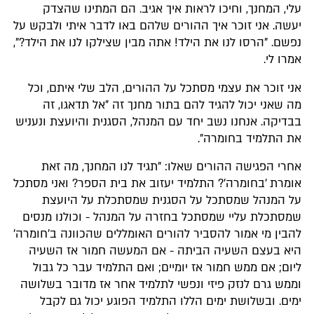
עלי, המחנך, וחיכו לראות איך אגיב. הם המתינו שהצדק
יעשה. אני זוכר איך ההורים שלהם באו לדבר איתי ולבקש על
נפשם. "הרסו לנו את הילד! אתה מבין שצילקו לנו את הילד?",
אמרו לי.
אני זוכר את עצמי מסתכל על ההורים, הלב שלי איתם, וכל
מה שאני יכול להגיד להם בתור מחנך זה "אל תדאגו, זה
בבדיקה. אנחנו נשב יחד עם המנהל, הסגנית והיועצת ונעניש
את התלמיד בחומרה".
אחרי הפגישה ההורים שאלו: "תגיד לנו המחנך, מה זאת
אומרת 'בחומרה'? התלמיד יעזוב את בית הספר? ואני מסתכל
על המנהל שמסתכל על הסגנית שמסתכלת על היועצת
שמסתכלת עליי שמסתכל בחזרה על המנהל - וכולנו מנסים
להבין מי אמור להסביר להורים האומללים שהכוונה ב'חומרה'
היא בעצם השעיה הביתה - אם המעשה חמור אז השעיה
ליום; אם ממש חמור אז יומיים; ואם התלמיד עבר כל גבול
וממש גרם לנזק פיזי ונפשי לתלמיד אחר אז מדובר בשלושה
ימים. ובשלושת ימים הללו התלמיד הפוגע יכול גם לקבל