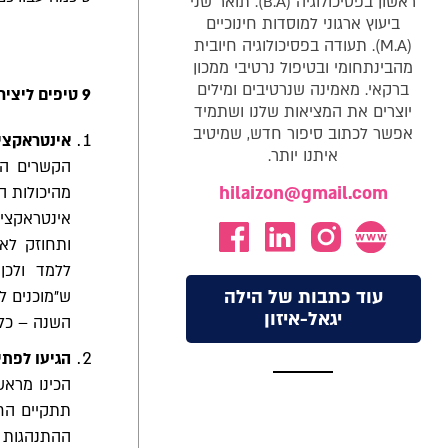
ראשון בפסיכולוגיה (B.A). תואר שני
ביעוץ ארגוני למוסדות חינוכיים
(M.A). תעודה בפסיכולוגיה חיובית
מהבינתחומי ובטיפול נרטיבי ממכון
ברקאי. מאמינה שנרטיבים ומילים
9 טיפים ליצירת אקלים חברתי מיטבי בכיתה
יוצרים את המציאות שלנו ושתמיד
אפשר לכתוב סיפור חדש, שמיטיב
אינטראקציו
איתנו יותר.
הקשרים הב
hilaizon@gmail.com
מהיכולות ה
אינטראקציו
ותחוזק לא
ללמד ולכן
עוד כתבות של הילה
ש"מוכנים ל
יגאל-איזון
השנה – כל 
הגיעו לפתי
הכינו מראש
תתקיים החל
ההתנהגות 