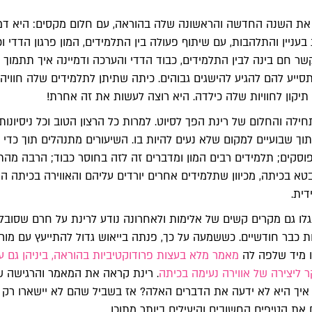
את השנה החדשה והראשונה שלה בהוראה, עם חלום מקסים: היא דמי
עניין והתלהבות, עם שיתוף פעולה בין התלמידים, המון פרגון הדדי וכ
ר חם בינה לבין התלמידים, כבוד הדדי והערכה ודמיינה איך תתמוך 
ייע להם להגיע להישגים גבוהים. כיתה שתיתן לתלמידים שלה חוויה
 תיקון לחוויות שלה כילדה. היא רוצה לעשות את זה אחרת!
לה והחלום של רינת הפך לסיוט. למרות כל הרצון הטוב וכל ניסיונות
ך שבועיים למקום שלא נעים להיות בו. השיעורים מתנהלים תוך כדי ד
וסקים; תלמידים רבים המון ומדברים זה לזה בחוסר כבוד; הרבה מהת
 בכיתה, מכיוון שתלמידים אחרים יורדים עליהם והאווירה בכיתה ה
ית.
לו גם מקרים קשים של אלימות ולאחרונה נודע לרינת על חרם שסובל
כבר חודשיים. כששמעה על כך, פנתה בייאוש גדול להתייעץ עם מור
ו מיד שלפה לה
מאמר מלא בעצות פרודוקטיביות בהוראה, ביניהן גם ע
ליצירה של אווירה נעימה בכיתה
. רינת קראה את המאמר והרגישה ש
איך היא לא ידעה את הדברים האלה? אז בשביל שהם לא יישארו רק 
את הטיפים החשובים והיעילים ביותר מתוכו.