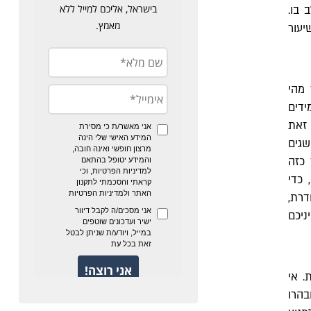
 בו.
יעור
מהי
ידים
 זאת
שגים
 כזה
 כדי
רת,
ניכם
. אי
בהרו