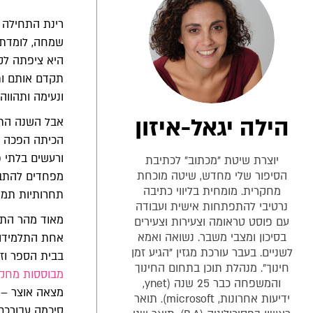
רינת התחילה 
שמחה, לומדת ב
היא ציפתה לקש
תקדם אותם ותס
ונעימה ותהווה
הילה יגאל-איזון
אבל השנה התחי
הכיתה הפכה תו
ורעשים בלתי פ
יוצרת שיטת "מכתוב" לכתיבת
הסיפור שלי מחדש, שיטה מוכחת
מפחדים להתבטא
מחקרית. מומחית בליווי כתיבה
תחרותיות תמיד
נרטיבי להתפתחות אישית ועבודה
מאוד מהר התג
עם פוסט טראומה וצעירות וצעירים
בסיכון ומצבי משבר. נשואה ואמא
אחת התלמידות 
לשניים. בעבר עורכת מגזין "הגיע זמן
בבית הספר וז
חינוך". מנהלת תוכן בתחום החינוך
מבוססות מחקר 
והמשפחה כבר 25 שנה (ynet,
מצאה אוצר – 
ידיעות אחרונות, microsoft). תואר
סיכמה עבורכם 