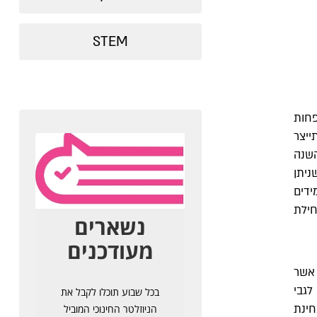
STEM
חות
ייצר
השנה
ניתן
דים
חילת
 אשר
לגבי
ינת