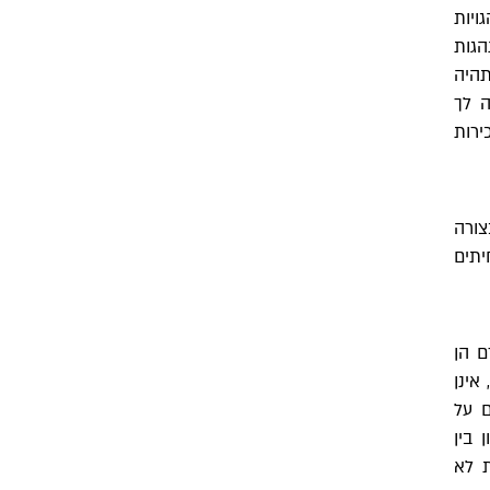
ויות
גות
היה
ה לך
ירות
צורה
יתים
ם הן
אינן
ם על
 בין
ת לא