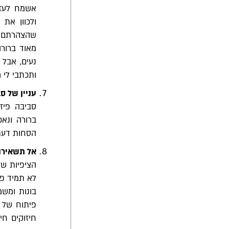
אשמח לעזו
ולכוון את
שהצהרתם ע
מאוד ברור
נעים, אבל
ותכתבי לי 
עניין של ס
סביבה פיזי
ברורה ונאכ
הסחות דעת 
אל תשאירו
הציפיות של
לא תמיד פש
בונות ומשמ
פיתוח של 
חיזוקים חי