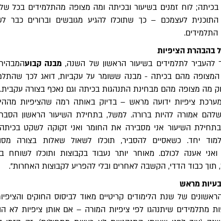
 בכיתה; לוח זמנים בשיעור ובכיתה ומה מצופה מהתלמידים בכל שלב
התוכנית לעצמכם – כך שתוכלו להגיע מגובשים וברורים כבר לש
התלמידים.
ל בהבהרת הציפיות
 להעביר לתלמידים בשיעור הראשון של השנה,
מבנה קבוע
המבהיר 
המצופה מהם בכיתה - מבנה ששומר על עקביות, דואג לכך שהתלמ
וק מה מצופה מהם מבחינת התנהגות בכיתה וגם נאכף בצורה עקבית.
 מערכת ציפיות ידועה מראש – בדיוק באותה רמה שהציפיות מההי
 שלהם אמורה להיות ברורה. למשל, בתחילת השיעור הראשון הסבר
בתחילת השיעור אני מסבירה את החומר ואני זקוקה לשקט בכיתה,
מוד יחד. כשאסיים להסביר, תוכלו לשאול שאלות בצורה מסוד
אני אענה לכולם. מאוחר יותר נעבוד בקבוצות ותוכלו לשוחח בי
, תוך כבוד הדדי, הקשבה לאחרים ובלי להפריע לקבוצות האחרות".
בעיות מראש
ראשונים של שנת הלימודים קריטיים מאוד לביסוס החוקים והציפיות
 מתלמידים שיתנהגו לפי ציפיות המורה – אם אותן ציפיות לא הו