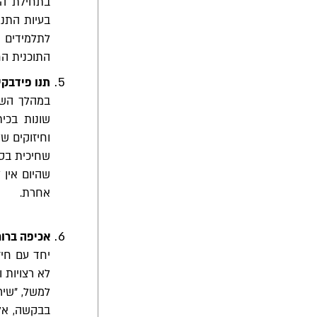
בתחילת השנ
בעיות התנה
לתלמידים 
התוכנית ה
תנו פידבקים
במהלך השנ
שונות בכית
וחיזוקים ש
שחיכית בסב
שהיום אין
אחרת. 
אכיפה ברור
יחד עם חיז
לא רצויות ו
למשל, "שיר
בבקשה, אל 