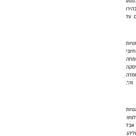
מנוע
הירו
 על
יות
יובי
שמחה
פסקה
חמדה
".
ויות
צוץ.
 אבל
יהן.