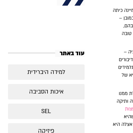
ינה כיתה
מובן –
בהם,
 טובה
יה –
עוד באתר
יבורים
למידים
למידה היברידית
יא של
איכות הסביבה
ת ממנו
ה ותיקה
צות
SEL
היא
אצלה היא
פיזיקה