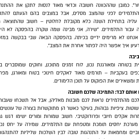
ר". כמובן שההכוונה חשובה וכדאי מאוד לנסות לתקן את ההתנהג
 התלמידים לפני שהמצב מסלים, אבל במצבים בהם הגעתם להתנה
ליה בתחילת השנה כלא מקובלת לחלוטין – חשוב שהתוצאה ת
ה עבור התלמידים. "שירה, אני מבינה שמה שקרה בהפסקה לא הי
 אנחנו לא מרימים ידיים בכיתה. בהפסקה הבאה שבי בבקשה במזכ
רעיון איך אפשר היה לפתור אחרת את המצב".
ביבה
ת בטוחה ומאורגנת נכון, לוח זמנים מתוכנן, וחוקים שמוסברים ב
פים בעקביות – תורמים מאוד לאקלים חינוכי בטוח ומאורגן, מפח
ומשאירים את הפוקוס על תוכן הלימודים.
 אותם לבד: התמיכה שלכם חשובה
כם מהתלמידים נראות לכם מובנות מאליהן, אבל אל תשכחו שעבור
וטות. ציפיות גבוהות, בעיקר כאשר הן מתוקשרות בצורה של עונשים, 
רות אקלים חיובי ופרודוקטיבי. חשוב שמורות ומורים ישימו דגש ג
מערכת יחסים תומכת ומטפחת עם התלמידים. שמירה על יחס נכון
וביים ומחמאות על התנהגות טובה לבין השלכות שליליות להתנהגו