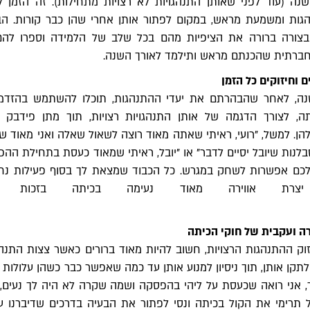
ה (עוד לפני שאותן התנהגויות לא רצויות מתחילות). זה הזמן ל
גות ומשמעת מראש, במקום לפתור אותן אחרי שהן כבר קורות. הב
בצורה ברורה את הציפיות מהם בכל שלב של הלמידה וספרו להם
חברתית שהכנתם מראש ותילמד לאורך השנה.
 וחיזוקים כל הזמן
ה, לאחר שהבהרתם את יעדי ההתנהגות, תוכלו להשתמש בהזדמנו
ה, לצורך הדגמה של אותן התנהגויות רצויות, תוך מתן פידבק ח
להן. למשל, "רועי, ראיתי שאתה מאוד רוצה לשאול שאלה ואני מאוד 
לנות שיובל יסיים לדבר" או "יובל, ראיתי שמאוד כעסת בתחילת הה
 לכם אפשרות לשחק במגרש. כל הכבוד שמצאת לך בסוף פעילות נ
יצרת אווירה מאוד נעימה בכיתה בזכות זה
ה ועקבית של חוקי הכיתה
וק ההתנהגות הרצויות, חשוב להיות מאוד ברורים כאשר צצות התנהג
לתקן אותן, תוך ניסיון למנוע אותן עד כמה שאפשר כבר כשהן עלולות ל
, אני רואה שכעסת על ליהי בהפסקה ושמה שקרה לא היה לך נעים,
תרימי את הקול בכיתה ונסי לפתור את הבעיה בדרכים שדיברנו על