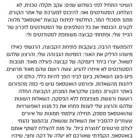
השינוי התחיל לפני כשלוש שנים: עקב תקלה טכנית, לא
הצלחנו, הסטודנטים ואני, להיכנס למערכת של אתר הקורס.
מתוך תסכולי המר, החלטתי לפתוח קבוצת "ואטסאפ" מלווה
לקורס. הכנסתי את כל הטלפונים של הסטודנטים לזכרון של
הנייד שלי, ופתחתי קבוצה משותפת לסטודנטים ולי.
להפתעתי הרבה, בעקבות פתיחת הקבוצה, הרגשתי כאילו
מישהו הדליק את האור: הזמינות הגבוהה שלי, והרצון שלהם
לשאול, יצרו ביחד דינמיקה של קבוצה פעילה מאוד. תגובות
הסטודנטים לא איחרו להגיע. עשה רושם שהם מאוד מרוצים.
פינג-פונג השאלות, בינם לביני הפך להיות כללי, כולם זכו
ליהנות מהשאלות, ופורמט הואטסאפ נגיש פי כמה מהפורום
באתר הקורס. כמובן שלקראת המבחן, הקבוצה החלה
רועשת ורוגשת, מצפצפת ללא הפסקה. השאלות השונות
שלהם והרצון שלי לענות פתחו את כל מגוון האפשרויות
שהואטסאפ מספק. תחילה צילמתי תמונות של איורים
שעוזרים להסביר את השאלות שנשאלו, ובהמשך נהגתי
לצלם סרטונים "תוצרת בית". על מנת להצליח לשתף אותם
בואטסאפ, הקפדתי שאורכם לא יעלה על דקה וחצי, שיהיו