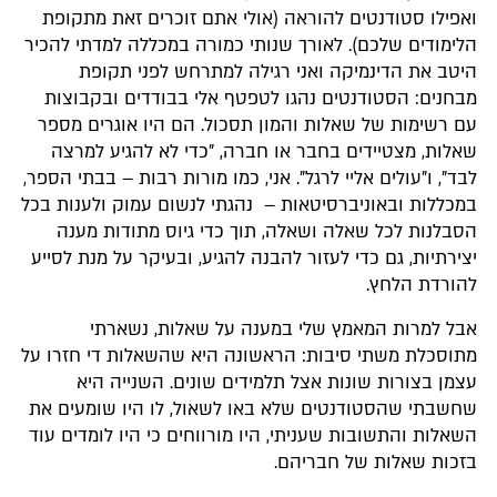
ואפילו סטודנטים להוראה (אולי אתם זוכרים זאת מתקופת
הלימודים שלכם). לאורך שנותי כמורה במכללה למדתי להכיר
היטב את הדינמיקה ואני רגילה למתרחש לפני תקופת
מבחנים: הסטודנטים נהגו לטפטף אלי בבודדים ובקבוצות
עם רשימות של שאלות והמון תסכול. הם היו אוגרים מספר
שאלות, מצטיידים בחבר או חברה, "כדי לא להגיע למרצה
לבד", ו"עולים אליי לרגל". אני, כמו מורות רבות – בבתי הספר,
במכללות ובאוניברסיטאות – נהגתי לנשום עמוק ולענות בכל
הסבלנות לכל שאלה ושאלה, תוך כדי גיוס מתודות מענה
יצירתיות, גם כדי לעזור להבנה להגיע, ובעיקר על מנת לסייע
להורדת הלחץ.
אבל למרות המאמץ שלי במענה על שאלות, נשארתי
מתוסכלת משתי סיבות: הראשונה היא שהשאלות די חזרו על
עצמן בצורות שונות אצל תלמידים שונים. השנייה היא
שחשבתי שהסטודנטים שלא באו לשאול, לו היו שומעים את
השאלות והתשובות שעניתי, היו מורווחים כי היו לומדים עוד
בזכות שאלות של חבריהם.