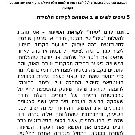
הקבוצה הכיתתית מאפשרת לכל לומד ולומדת לקחת חלק פעיל, תוך כדי הקריאה והכתיבה
בקבוצה
5 טיפים לשימוש בואטסאפ לקידום הלמידה
תנו להם "טיזר" לקראת השיעור -
אני נוהגת
להעלות "טיזר" של תמונה, חידה או סרטון שירמזו
לסטודנטים במה יעסוק השיעור הקרוב בניסיון
ליצור ענין, בדומה לציפייה לתוכנית או סרט לאחר
שראינו את ה"טריילר" שלהם. אני יודעת שהצלחתי
במשימה כאשר החידה מסקרנת אותם מאוד, והם
עוסקים בקבוצה בניסיון לפצח את הרמזים שלי. תוך
כדי תנועה שמתי לב שאני בעצם נעזרת בקבוצת
הואטסאפ לניהול התחלה של "כיתה הפוכה".
לדוגמה, לקראת שיעור שעסק בהשפעת לחץ על
טמפרטורת רתיחה של חומרים, העלתי חידה
שעסקה בבישול בעזרת סיר לחץ ושני סרטונים
המדגימים את הנושא. ההודעה עלתה ערב לפני
השיעור, והתכתובת שהתלוותה אליה גררה דיון
שלם בין המשתתפים, אשר בסופו הסטודנטים כבר
הבינו בעצמם את הנושא ואת העקרון. השיעור,
למחרת בבוקר, התחיל מנקודה אחרת לחלוטין.