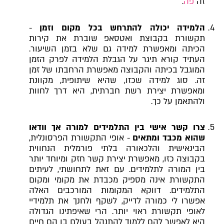
זה
פה
.
הלמידה יכולה להתרחש בכל מקום וזמן
-
תקשורת בקבוצת ואטסאפ שוברת את קירות
הכיתה ומאפשרת למידה גם שלא בזמן השיעור.
העתיד קורא תיגר על הגבלת הלמידה לפרק הזמן
המוגבל בכיתה והקבוצה מאפשרת הרחבתו של זמן
זה. סוג למידה שכזו, שהיא שיתופית, מקוונת
ומאפשרת יצירת רשת חברתית, היא דרך לחוות
ולהתאמן על כך.
צרו קשר אישי בין התלמידים למורה אך וודאו
שהוא מכבד ומתאים
- אופי התקשורת הפרסונלית,
הבינאישית והלכאורה בלתי פורמלית הנחווית
בקבוצה כזו, מאפשרת יצירת קשר חזק ומיוחד יותר
בין המורה לתלמידים. עם זאת לתחושתי, לעיתים
התקשורת אינה מספיק מכבדת את מקומי ומקום
התלמידים. דווקא המקומות המורכבים האלה
אפשרו לי כמורה לדייק, לשקף ולחנך את תלמידיי
לאופי תקשורת ראוי יותר. הרי שאיפתינו הגדולה
היא לאפשר להם ללמוד להתנהל בעולם בו הם חיים