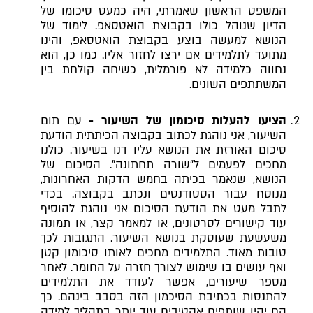
המשפט הראשון שאמרתי, היה כמעט סיכומו של
הדיון שנוהל כולו בקבוצת הואטסאפ. לימוד של
הנושא למעשה בוצע בקבוצת הואטסאפ, והינו
מתועד לתלמידים אם ירצו לחזור אליו. כמו כן, הוא
נחווה כלמידה לא פורמלית, כשיחה קולחת בין
המשתתפים השונים.
הציעו להעלות סיכומון של השיעור -
עם תום
השיעור, אני נוהגת לכתוב בקבוצה הכיתתית הודעת
סיכום האורזת את הנושא עליו דנו בשיעור. כולנו
מחכים לפעמים ל"שורה תחתונה". הסיכום של
הנושא, שנאמר בכיתה בחמש הדקות האחרונות,
מנוסח עבור הסטודנטים ונכתב בקבוצה. בכדי
לתבל מעט את הודעת הסיכום אני נוהגת להוסיף
עוד קישורים לסרטונים, או למאמר קצר, או תמונה
משעשעת שעוסקת בנושא השיעור. התגובות לכך
טובות מאוד. התלמידים מחכים לאותו סיכומון קטן
ואף עושים בו שימוש לצורך חזרה על החומר. לאחר
מספר שיעורים, אפשר לעודד את התלמידים
להתנסות בכתיבת הסיכמון הזה בסבב בינהם. כך
הם יהיו שותפים אקטיבים עוד יותר בתהליך למידה