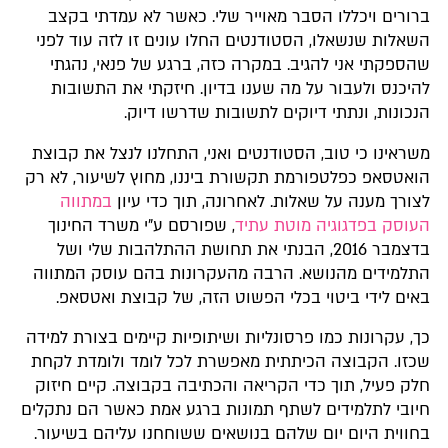
ברורים ויכללו הסבר מאוייר שלי. כאשר לא עמדתי בקצב
השאלות שנשאלו, הסטודנטים החלו עונים זו לזה עוד לפני
שהספקתי אני להגיב. במקרה כזה, ברגע של פנאי, נהגתי
להיכנס ולעבור על מה שענו בדיון. חיזקתי את התשובות
הנכונות, ונתתי דיוקים לתשובות שדרשו דיוק.
משראינו כי טוב, הסטודנטים ואני, התחלנו לנצל את קבוצת
הואטסאפ כפלטפורמת תקשורת ביננו, מחוץ לשיעור, לא רק
לצורך מענה על שאלות. לאחרונה, תוך כדי עיון
במתווה
העוסק בפדגוגיה מוטת עתיד
, שפורסם ע"י משרד החינוך
בדצמבר 2016, הבנתי את תחושת ההתלהבות שלי ושל
התלמידים מהנושא. הרבה מהעקרונות בהם עוסק המתווה
באים לידי ביטוי בכלי הפשוט הזה, של קבוצת ואטסאפ.
כך, עקרונות כמו פרסונליות ושיתופיות קיימים בצורת למידה
שכזו. הקבוצה הכיתתית מאפשרת לכל לומד ולומדת לקחת
חלק פעיל, תוך כדי הקריאה והכתיבה בקבוצה. קיים חיזוק
חיובי לתלמידים לשתף תמונות ברגע אמת כאשר הם נתקלים
בחווית היום יום שלהם בנושאים ששוחחנו עליהם בשיעור.