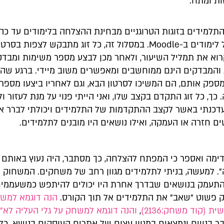
ת ומתח.
למידים בזוגות הטרוגניים מבחינת ההצלחה בלימודים עד כה, 
לכיתה מסלול לימודים ב-Moodle. במסלול זה, כל זוג מתבקש לצפות ב
רוא את תמליל השיעור, ולאחר מכן לבצע מספר משימות ומבדקי
והמבדקים הינם ממוחשבים ומאפשרים משוב מיידי. ברגע שה
מספק אותם, הם המשיכו לסרטון הבא, וגם לאחריו ביצעו מספר
כך, כל זוג התקדם בקצב שלו, ואני הייתי פנוי על מנת לעזור ולכ
דכנתי באשר לקצב ההתקדמות של התלמידים ויכולתי לברר אי
ם חזרה או העמקה, ואילו נושאים היו מובנים לתלמידים.
ימה ואספר כי המפתח להצלחה, כך מסתבר, היה נעוץ באותם 
". למעשה, בניתי לתלמידים מגוון רחב של משחקים. המשחוק 
תעמק בנושאים שבדרך אחרת היו יכולים להיתפש כמשעממים.
 פשוט "שאב" את התלמידים אל תוך הקורס.
הנה דוגמא למש
ת (קוד משחק:2136)
,
והנה דוגמא למשחק על גלי העליה לא
"
י
 בנויים ונמצאים במגוון עצום של אתרים העוסקים בנושא. כל