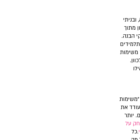
ובניתי
סרטון מתוך
 הבנה.
תלמידים
 משימות
וון.
לו
"משימות
עודד את
 יותר
חק על
.כל
 מה