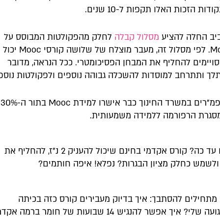
דות הזכות האלו תקפות ל-10 שנים.
ביב החלה להציע
מסלול קבלה
לחלק מהפקולטות המבוסס על
קורסי Mooc. לפי מסלול זה, מעבר מוצלח של שלושה קורסי Mooc יכול
ויימים להחליף את המבחן הפסיכומטרי. ככל הנראה, מדובר
ך ותתרחב למוסדות להשכלה גבוהה נוספים ולפקולטות נוספו
חלק מהמפמ"רים במשרד החינוך כבר אישרו למידת Mooc בתור ה-30%
סגרת הרפורמה ללמידה משמעותית.
אז מה יש לנו עד כה? קורס אקדמי בחינם שיכול להעניק 2 נ"ז, להחליף את
ולשמש כחלק מציון הבגרות? נפלא! איפה חותמים?
 מתחילים להסתבך: איך בדיוק מעבירים קורס כזה בכיתה
הבכלל-לא-רגועה שלי? איך אפשר להנגיש 14 שבועות של חומר ברמה 