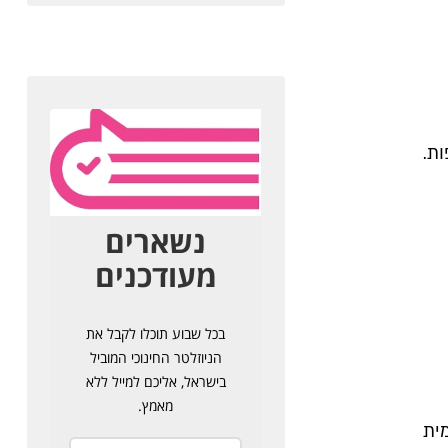
ת.
אקדמית