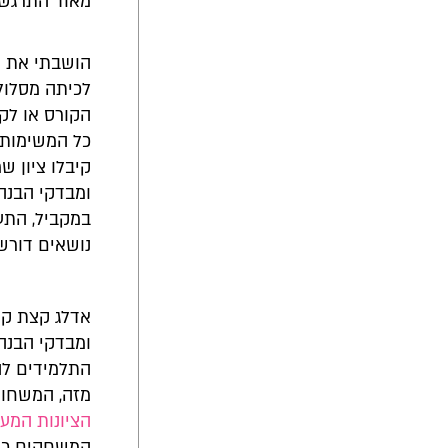
מאוד התרגשו
הושבתי את הת
הקורס או לק
כל המשימות 
קיבלו ציון ש
ומבדקי הבנה. 
במקביל, התע
נושאים דורשי
אדלג קצת קד
ומבדקי הבנה
התלמידים לה
מזה, המשחוק
הציונות המעשי
המשחקים כבר