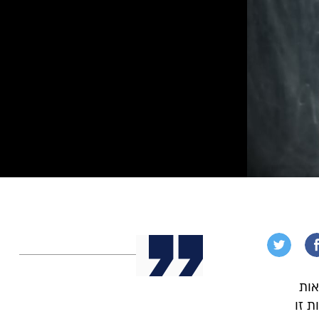
אות
 זו