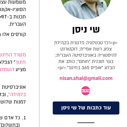
משמעות עצומ
הסוציו-אקונו
העברית.
שי ניסן
קורסים אלו מכונים Mooc - ראשי תיבות של urse
<p>רכז טכנולוגיה פדגוגית בקהילת
צפון, רשת אמי"ת; דוקטורנט
משרד החינוך
להיסטוריה באוניברסיטה העברית;
בוגר תוכנית "חותם"; כותב את
חינוך
הבלוג "אופיס 365 בחינוך".</p>
מציע
השתלמו
nisan.shai@gmail.com
אוניברסיטת 
בלמידה
"
, וב
למנות שלוש סיבות לכך שקור
עוד כתבות של שי ניסן