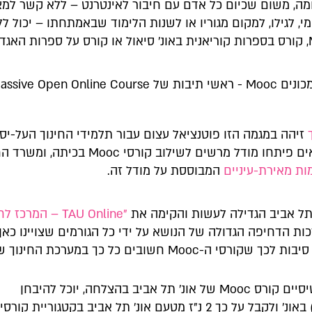
ה, משום שכיום כל אדם עם חיבור לאינטרנט – ללא קשר למצ
מי, לגילו, למקום מגוריו או לשנות הלימוד שבאמתחתו – יכול ל
תכנות ב-MIT, קורס בספרות קוריאנית באונ' סיאול או קורס על ספרות האגד
Massive Open Online Co.
זיהה במגמה הזו פוטנציאל עצום עבור תלמידי החינוך העל-יסוד
" הנפלאים פיתחו מודל מרשים לשילוב קורסי Mooc בכיתה,
ת מאירת
-
עיניים
המבוססת על מודל זה.
תל אביב הגדילה לעשות והקימה את
"TAU Online –
המרכז לח
זכות הדחיפה הגדולה של הנושא על ידי כל הגורמים שצויינו כאן, 
סי ה-Mooc חשובים כל כך במערכת החינוך שלנו:
כל אדם שיסיים קורס Mooc של אונ' תל אביב בהצלחה, יוכל להיבחן
(בתשלום) באונ' ולקבל על כך 2 נ"ז מטעם אונ' תל אביב בקטגוריית קורסי