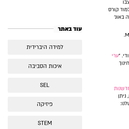
בו
למוד קורס
ה באונ'
עוד באתר
למידה היברידית
י. "
ערי
 ומשרד החינוך
איכות הסביבה
SEL
דשנות
ניתן
פיזיקה
STEM