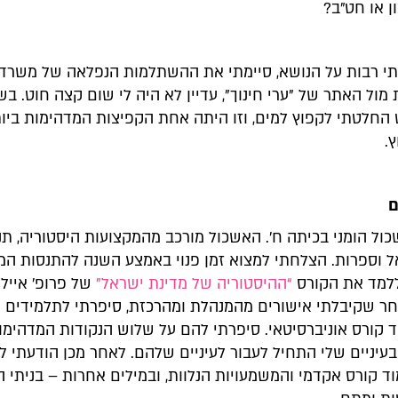
ן או חט"ב?
 רבות על הנושא, סיימתי את ההשתלמות הנפלאה של משרד 
 מול האתר של "ערי חינוך", עדיין לא היה לי שום קצה חוט. בש
 החלטתי לקפוץ למים, וזו היתה אחת הקפיצות המדהימות ביו
.
ם
ול הומני בכיתה ח'. האשכול מורכב מהמקצועות היסטוריה, תנ"
 וספרות. הצלחתי למצוא זמן פנוי באמצע השנה להתנסות המ
ללמד את הקורס
“ההיסטוריה של מדינת ישראל”
של פרופ’ אייל נ
חר שקיבלתי אישורים מהמנהלת ומהרכזת, סיפרתי לתלמידים 
 קורס אוניברסיטאי. סיפרתי להם על שלוש הנקודות המדהימות
בעיניים שלי התחיל לעבור לעיניים שלהם. לאחר מכן הודעתי ל
ד קורס אקדמי והמשמעויות הנלוות, ובמילים אחרות – בניתי 