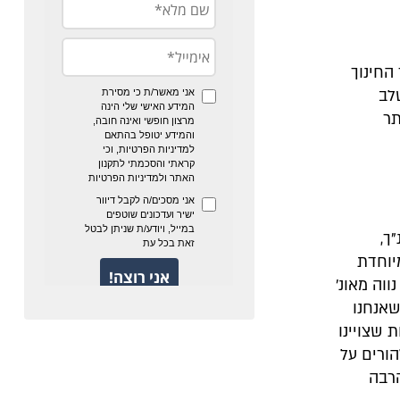
החינוך
לב
תר
ך,
יוחדת
ווה מאונ’
שאנחנו
 שצויינו
הורים על
הרבה