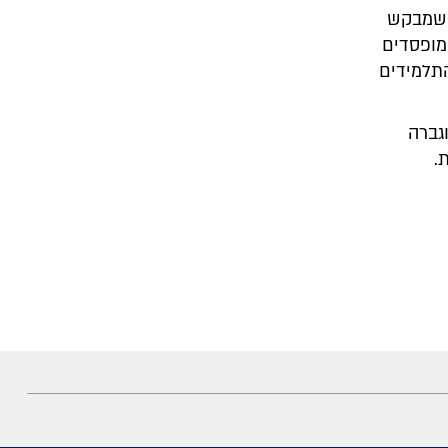
י שמבקש
מופסדים
התלמידים
גברה
.