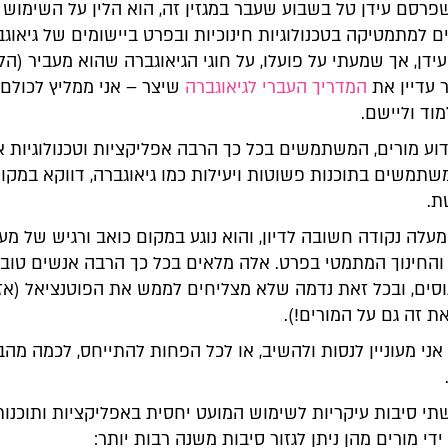
שפרסם עידן טל בשבוע שעבר במגזין זה, הוא הלין על השימוש
 למתמטיקה בטכנולוגיות חינוכיות ובפרט ביישומים של גיאוגבר
ידן, אך שמעתי על פועלו, על חוגי הגיאוגברה שהוא מעביר (הלוו
 עדיין את
המדריך העברי לגיאוגברה
שיצר – אני ממליץ לכולם 
וד וליישם.
דוע מורים, המשתמשים בכל כך הרבה אפליקציות וטכנולוגיות 
משתמשים בתוכנות פשוטות ויעילות כמו גיאוגברה, דווקא במקו
ת.
עלה נקודה חשובה לדיון, והוא נוגע במקום כואב ורגיש של מע
 והחינוך המתמטי בפרט. אלה מלאים בכל כך הרבה אנשים טובי
וסים, ובכל זאת נדמה שלא מצליחים לממש את הפוטנציאל (אז
ת זה גם על המורים!).
אני מעוניין לנסות ולהשיב, או לכל הפחות להתייחס, לכמה מהב
תי סיבות עיקריות לשימוש המועט יחסית באפליקציות ותוכנות
די מורים מהן ניתן לגזור סיבות משנה רבות יותר: