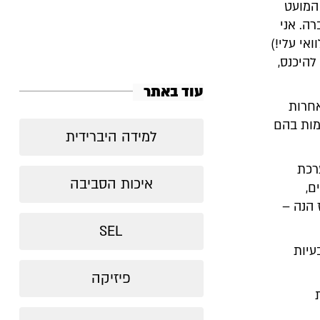
 המועט
ה. אני
אי עלי!)
להיכנס,
עוד באתר
אחרות
מות בהם
למידה היברידית
רכת
איכות הסביבה
ם,
 הנה –
SEL
עיות
פיזיקה