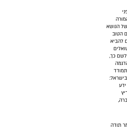
ני
מורה
של הנושא
ם הטוב
 להביא
ואלים
לשם כך,
הדגמה
תמודד
בישראל:
ידע
יץ
רה,
ר תודה