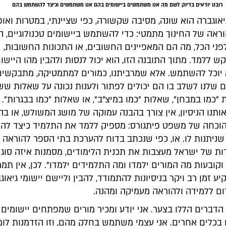
רובנו יודעים בדיוק לשם מה אנו משתמשים ביישומים בהם אנו משתמשים וכיצד להשתמש בהם
וגברה הוא שונה, מסיבה שקשורה, כפי שציינתי, במטרות ואופ
ראה של החינוך מתמטי: כדי להשתמש ביישומים טכנולוגיים, ה
פני הכל, מה הם המאפיינים החשובים, או התכונות החשובות, 
ש ללמד. מתוך התובנה הזו, הוא יכול לנסות ולהבין מהו היישו
א יוכל להשתמש. אלא שמרביתנו, כמורים למתמטיקה, מתבקשים
 שלנו לשלב בו הם יכולים לפתור ולענות נכונה על שאלות שש
"כמו במבחן", שאלות "כמו במיצ"ב", או שאלות "כמו בבגרות". 
תנו הניסיון, אין צורך בהבנה עמוקה של מושג המשולש, או ב
הוכחה של משפט פיתגורס: מספיק ללמד את התלמיד כיצד לה
ניתנות לו. או, כפי שנכתב בדוח להערכת בתי הספר להוראה 
ות של ישראל מעצבות את תכנית הלימודים, מסמנות איזה סוג 
קובעות מה המורים ילמדו ומה התלמידים ילמדו". לכן, אין תמר
ע זמן רב ויקר בניסיונות להתמודד, להבין וליישם יישומי גיאוגב
ום ללמידה ולהוראה מעמיקה ומהנה.
הדברים הללו בצער. אני יודע ומכיר מורים שמפתחים יישומים
 בכלים אחרים. אני עצמי משתמש בחלק מהם, וזו הזדמנות לומ