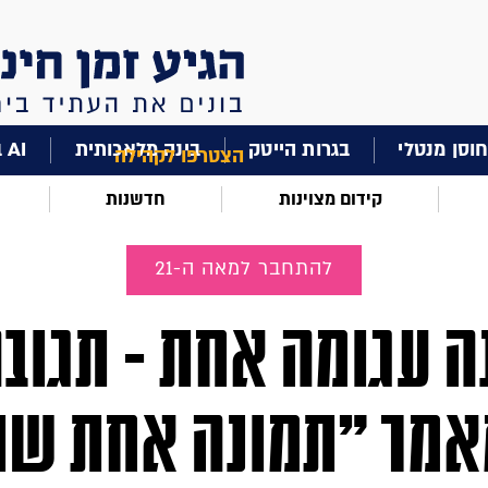
וסן מנטלי
בגרות הייטק
בינה מלאכותית
AI בחינוך
הצטרפו לקהילה
קידום מצוינות
חדשנות
להתחבר למאה ה-21
ה עגומה אחת - תגובה
מר "תמונה אחת שו