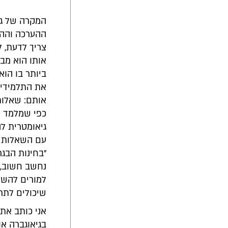
המקרה של גיא
ההערכה וההו
צריך לדעת, ל
אותו הוא מבק
ביותר בו הו
את התלמידים
אותם: שאלות 
כפי שמלמד או
גיאומטרית ל
עם השאלות ש
"בחינות הבגר
נחשב חשוב, ו
למורים להשקי
שיכולים לתר
אני כותב את 
בגיאוגברה או