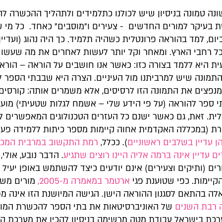
נה טמונה בניסיון שיש לכולנו כתלמידים ולתהליך ההכשרה לה
ת בעיקר למורים החדשים - צעירים ו"מוסבים" כאחד. כל מי ש
יום, למד בהוראה פרונטלית כשהיה תלמיד. כך היה נהוג (ועדיין
ל רחבי הארץ. ומאחר וקל יותר לעשות לאחרים את מה שעשו ל
ית היא ללמד בצורה כזו: כאשר אנו חושבים על הוראה – הורא
התמונה שיש למרביתנו מול העיניים. הצרה היא שבבתי הספר ל
מנפצים את התמונה הזו לרסיסים, אלא משמרים אותה: קורסים
י ספר להוראה (על פי הידע שלי – אשמח לגלות שטעיתי) מוע
לית. זאת, גם כאשר ישנם כל העזרים הטכנולוגים המאפשרים ל
ת (במכללה האקדמית אחוה קיימות מספר כיתות ללמידה פעי
 עדיין בשלבים ראשוניים
). ככלל,
רמת התקשוב במרבית המכל
 עדיין אינה ברמה אליה היינו רוצים שתגיע
. הדבר נובע, אולי,
ם (ותיקים וצעירים) אינם יודעים כיצד להשתמש באופן יעיל 
הקיימות. כפי שטוענת פגי
ארטמר במאמרה מ-2005,
מורים מש
אלה בהתאם לסגנון ההוראה הישן. הגישה המיושנת הזו אינה מפ
 רבת השנים
של האוניברסיטאות את בתי הספר להכשרת המורי
כת בישראל עבודת מטה מרשימה בניסיון להכין את מערכת הח