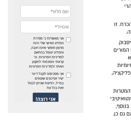
רי
רח. זו
.
יסבוק
 המורים
א
ומיות
ליקציה,
 המטרות
טואיטיבי
בנוסף,
גם כן.