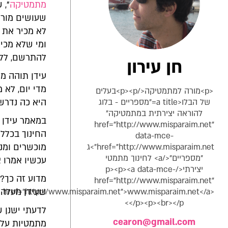
מתמטיקה
", 
שעושים מורים
לא מכיר את ע
ומי שלא מכיר
להתרשם, ללמ
חן עירון
עידן תוהה מ
מדי יום, לא 
<p>מורה למתמטיקה</p><p>בעלים
של הבלו<a title="מספריים - בלוג
היא כה נדרש
להוראה יצירתית במתמטיקה"
במאמר עידן מ
href="http://www.misparaim.net"
החינוך בכלל
data-mce-
href="http://www.misparaim.net">ג
מוכשרים ומנ
"מספריים"</a> לחינוך מתמטי
עכשיו אמרו א
יצירתי</p><p><a data-mce-
מדוע זה כך? 
href="http://www.misparaim.net"
href="http://www.misparaim.net">www.misparaim.net</a>
שעידן מעלה.
</p><p><br></p>
לדעתי ישנן ש
cearon@gmail.com
מתמטיות על י