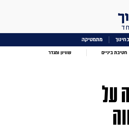
מתמטיקה
חטיבת ביניים
שוויון ומגדר
 על
וה