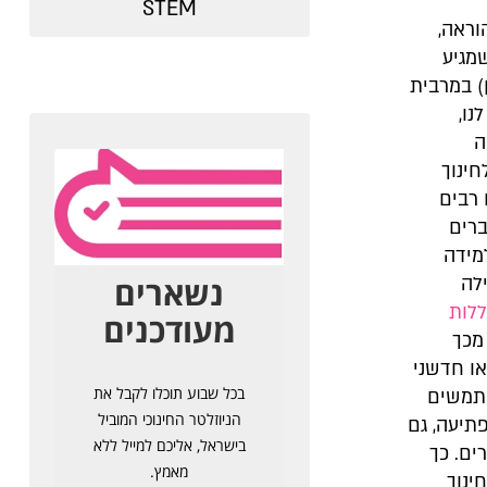
STEM
וראה,
מגיע
) במרבית
נו,
ה
חינוך
 רבים
ברים
מידה
לה
לות
 מכך
או חדשני
תמשים
תיעה, גם
ם. כך
ינוך