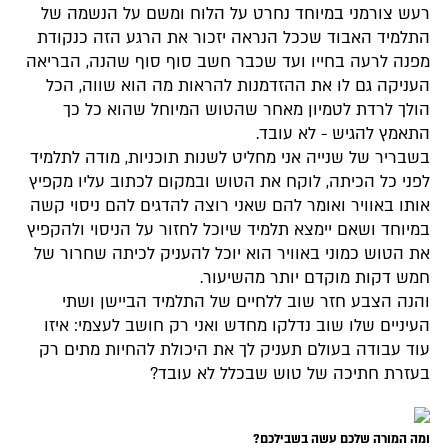
רעש צורמני במיוחד נחרט על הלוח ומשם על הנשמה של
התלמיד האבוד שככל הנראה יזכור את הרגע הזה כנקודת
מפנה לרעה בחייו ועד שכבר חשב סוף סוף שהנה, הבריאה
העניקה גם לו את ההזדמנות להראות מה הוא שווה, הכל
הולך לרדת לטמיון מאחר שהטוש המיוחל שהוא כל כך
התאמץ להגיש - לא עובד.
בשבריר של שנייה אני מחליט לשנות תוכניות, מודה לתלמיד
לפני כל הכיתה, לוקח את הטוש ובמקום לכתוב עליו מקפיץ
אותו באוויר ואומר להם שאני רוצה להדגים להם ניסוי קשה
במיוחד ושאם יימצא תלמיד שיוכל לחזור על הניסוי ולהקפיץ
את הטוש כמוני באוויר הוא יוכל להעניק לכיתה שחרור של
חמש דקות מוקדם יותר מהשיעור.
והנה הצבע חזר שוב ללחיים של התלמיד הביישן ושתי
העיניים שלו שוב נדלקו מחדש ואני רק חושב לעצמי: איזו
עוד עבודה בעולם תעניק לך את היכולת להחיות מתים רק
בעזרת חתיכה של טוש שבכלל לא עובד?
ומה המורה שלכם עשה בשבילכם?