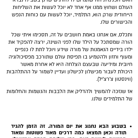
האש הפנימית הזו שתגרום לו להרגיש שרק בשבילו נברא
העולם ושחוץ ממנו אף אחד לא יוכל לעשות את השליחות
הייחודית שרק הוא, התלמיד, יוכל לעשות עם כוחות הנפש
והכישורים שלו.
ותכלס, אם אנחנו באמת חושבים על זה, תסכימו איתי שכל
הורה שמסתכל על הילד שלו לפני השינה, ירצה להפקיד את
ילדו בידיים הנאמנות של מורה שידע ויוכל לתת לו כנפיים
ומעוף וחזון ולהטמיע בו תפיסת עולם שתורכב מפסיכולוגיה
חיובית ומידיעה שבעצם הצלחה היא לא אחרת מאשר
היכולת לעבור מכישלון לכישלון ועדיין לשמור על ההתלהבות
(ווינסטון צ'רצ'יל).
אז שנזכה להמשיך ולהדליק את הלבבות והנשמות והחלומות
של התלמידים שלנו.
בשבוע הבא נחגוג את יום המורה. זה הזמן להגיד
תודה וכאן תמצאו כמה דרכים מאוד פשוטות ומאוד