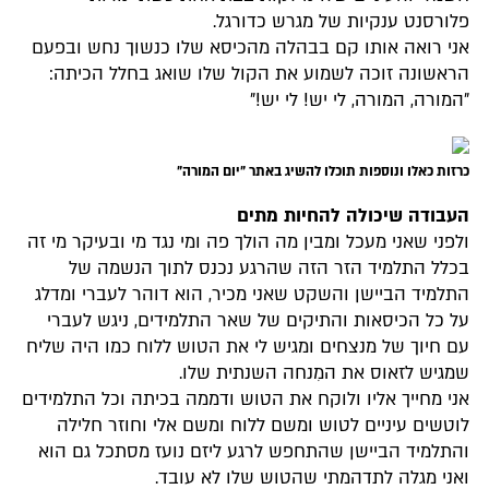
פלורסנט ענקיות של מגרש כדורגל.
אני רואה אותו קם בבהלה מהכיסא שלו כנשוך נחש ובפעם
הראשונה זוכה לשמוע את הקול שלו שואג בחלל הכיתה:
"המורה, המורה, לי יש! לי יש!"
כרזות כאלו ונוספות תוכלו להשיג באתר "יום המורה"
העבודה שיכולה להחיות מתים
ולפני שאני מעכל ומבין מה הולך פה ומי נגד מי ובעיקר מי זה
בכלל התלמיד הזר הזה שהרגע נכנס לתוך הנשמה של
התלמיד הביישן והשקט שאני מכיר, הוא דוהר לעברי ומדלג
על כל הכיסאות והתיקים של שאר התלמידים, ניגש לעברי
עם חיוך של מנצחים ומגיש לי את הטוש ללוח כמו היה שליח
שמגיש לזאוס את המִנחה השנתית שלו.
אני מחייך אליו ולוקח את הטוש ודממה בכיתה וכל התלמידים
לוטשים עיניים לטוש ומשם ללוח ומשם אלי וחוזר חלילה
והתלמיד הביישן שהתחפש לרגע ליזם נועז מסתכל גם הוא
ואני מגלה לתדהמתי שהטוש שלו לא עובד.