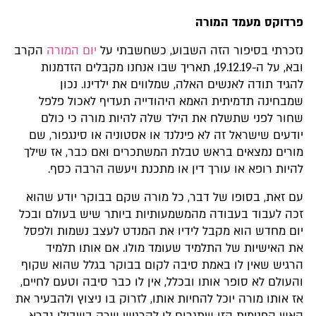
פרדוקס מעמד המורה
נזכרתי בסיפור הזה השבוע, כשחשבתי על
יום המורה
הקרב
ובא, על ה-19.12.19, תאריך שבו אנחנו מקבלים הזדמנות
להגיד תודה לאנשים האלה, שמלווים את ילדינו. נכון
שמבחינה תדמיתית האמא היהודייה תעדיף לאכול פלפל
שחור לפני שתשלח את הילד שלה להיות מורה כי כולם
יודעים שישראל זה לא פינלנד או אסטוניה או סינגפור, שם
מורים נמצאים בראש טבלת המשתכרים ואם כבר, אז שילך
להיות רופא או עורך דין או מתכנת ויעשה הרבה כסף.
עם זאת, בסופו של דבר, כל מורה שקם בבוקר יודע שהוא
זכה לעבוד בעבודה מהמשמעותיות ביותר שיש בעולם ובכל
יום מחדש הוא מקבל לידיו את המנדט לעצב נשמות ולפסל
את האישיות של התלמיד שעומד מולו. אם אותו תלמיד
הרגיש שאין לו באמת סיבה לקום בבוקר בגלל שהוא שקוף
והעולם לא סופר אותו ובכלל, אין לו כבר סיבה וטעם לחיים,
אז אותו מורה יוכל להחיות אותו, לזרוק בו ניצוץ ולהבעיר את