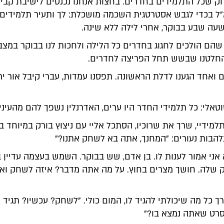
וק שכל התלמידים בחדרים. בחצות אנחנו נכנסים לישיבת קבינ
ל בכדי לגבש אסטרטגית השכמה מושכלת: לך ותעיר תלמידים
ה שבע בבוקר, אחרי לילה ללא שינה.
שהם הולכים לחגוג בחדרים כל הלילה ולחכות לנו בבוקר במצב
 החלטנו שבשש תחל הפריצה לחדרים.
אחד הגענו לדלת הראשונה. תפסנו עמדות, עברי קיבל אור ירו
וטאלי: כל תלמידי החדר היו ערים, האדרנלין נשפך להם מהעיניי
למידיי, שרך את שרוכיו, הסתכל אליי עם ניצוץ בורק במיוחד בע
להבות נעורים: "המחנך, אתה בא לשחק אתנו?"
אני אמור לענות לו. בן אדם, שש בבוקר. השמש בעצמה עדיין 
 שלה. חושך מצרים בחוץ. על מה אתה מדבר? איזה לשחק ואי
ך כל מה שיכולתי להגיד לו, המום כולי. "לשחק? עכשיו? תגיד ל
סרט שאתה נמצא בו?"