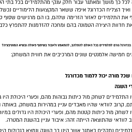
כל כך מושך ומאתגר עבור חלק ענקי מהתלמידים בכל בתי ה
 ואיך הצליח הכדרוגל איפה ששאר המקצועות הלימודיים נכשלו
ף את התלמידים לאזור הזרימה שלהם, בו הם מרגישים שסוף סו
 חדוות היצירה הטמונה בהם ומחכה להזדמנות להתפרץ כלב
בכדורגל גורם לתלמידים בכל העולם להתלהב, להתאמץ ולעבוד בשיתוף פעולה ובשיא המוטיבציה?
מים חמישה אלמנטים שונים המרכיבים את חווית המשחק:
י השגה
התלמידים לשחק מול כיתות גבוהות מהם, ופערי היכולת היו ג
, קרוב לוודאי שהיו מאבדים עניין במהירות במשחק. באותה ה
לשחק מול כיתות קטנות מהם, ופערי היכולת היו גדולים במיו
 לוודאי שהתוצאה הייתה זהה: איבוד עניין בהשגת המטרה.
מידים נתקלים באתגר אשר הינו בר השגה ונמצא בגבולות היכ