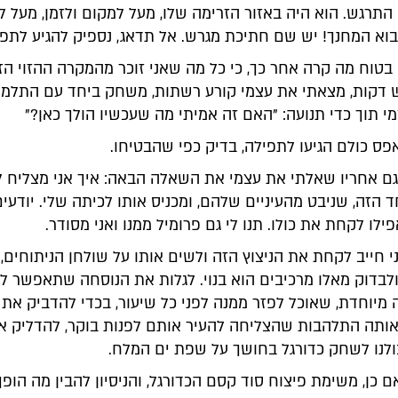
התרגש. הוא היה באזור הזרימה שלו, מעל למקום ולזמן, מעל לנ
בוא המחנך! יש שם חתיכת מגרש. אל תדאג, נספיק להגיע לתפי
 בטוח מה קרה אחר כך, כי כל מה שאני זוכר מהמקרה ההזוי הזה
דקות, מצאתי את עצמי קורע רשתות, משחק ביחד עם התלמיד
 תוך כדי תנועה: "האם זה אמיתי מה שעכשיו הולך כאן?"
ס כולם הגיעו לתפילה, בדיק כפי שהבטיחו.
וגם אחריו שאלתי את עצמי את השאלה הבאה: איך אני מצליח
ד הזה, שניבט מהעיניים שלהם, ומכניס אותו לכיתה שלי. יודעים
ילו לקחת את כולו. תנו לי גם פרומיל ממנו ואני מסודר.
 חייב לקחת את הניצוץ הזה ולשים אותו על שולחן הניתוחים,
ולבדוק מאלו מרכיבים הוא בנוי. לגלות את הנוסחה שתאפשר ל
מיוחדת, שאוכל לפזר ממנה לפני כל שיעור, בכדי להדביק את
ותה התלהבות שהצליחה להעיר אותם לפנות בוקר, להדליק או
ולנו לשחק כדורגל בחושך על שפת ים המלח.
ם כן, משימת פיצוח סוד קסם הכדורגל, והניסיון להבין מה הופ