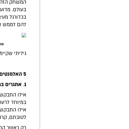
המשחק הזה ל
בעולם. מדוע
בכדורגל מעי
להם לממש את
מה 
גיליתי שקיי
5 האלמנטים שכל מורה יכול ללמוד מכדורגל
1
.
אתגרים בר
אילו התבקשו 
במיוחד לרעתם
אילו התבקשו 
לטובתם, קרוב
רק כאשר התל