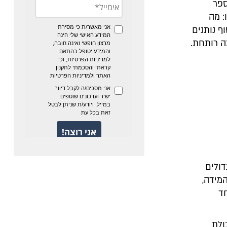
ספר
: מה
ף נותנים
ה רותחת.
דולים
מידה,
חד
ולת