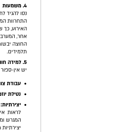
4. משמעות
נסו להגיד ל
התחרוות המו
האירוע, כך ש
אחר, המערבת 
החוצה יבשות 
תלמידים.
5. למידה חווייתית
יש אין-ספור 
עבודת צוו
נטילת יוזמ
יצירתיות:
נ
לראות אי
יצירתיות 