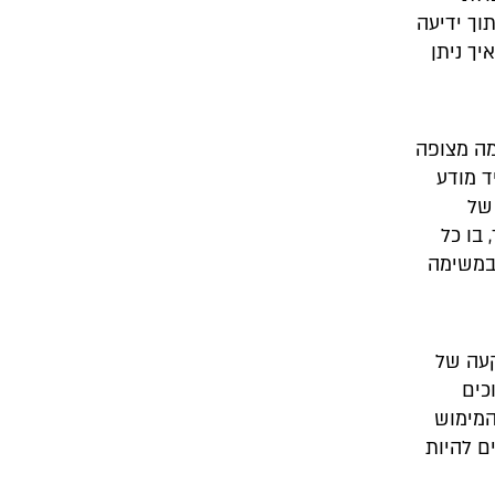
ך ידיעה
ך ניתן
מה מצופה
ד מודע
של
 בו כל
 במשימה
קעה של
כים
המימוש
ם להיות