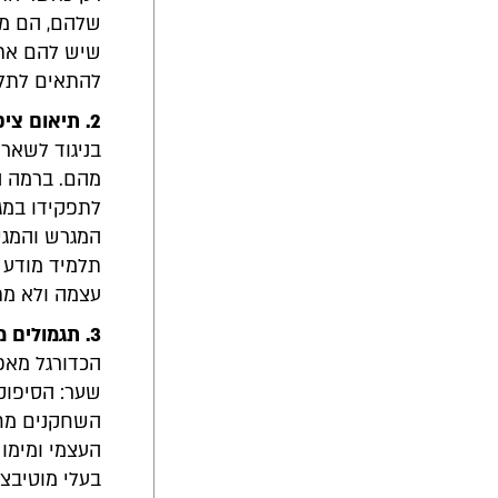
שלהם, הם מר
שיש להם את 
להתאים לתל
2.
תיאום ציפ
בניגוד לשאר 
מהם. ברמה ה
לתפקידו במג
המגרש והמגינ
תלמיד מודע 
עצמה ולא מת
3. תגמולים מידיים
הכדורגל מאפ
שער: הסיפוק
השחקנים מחב
העצמי ומימו
בעלי מוטיבצי