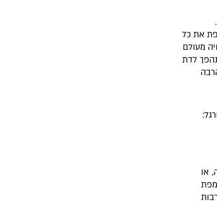
פת את כל
יה מעולם
נהפך לדת
הרבה
גל:
 או
מפת
מערבות