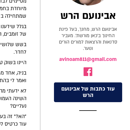
מסיימים לבד
מיוחדת בחמ"
אבינועם הרש
שמתחילה בשע
בגלל שידענו 
אבינועם הרש, מחנך, בעל פינת
של זומבים,
החינוך ב'כאן מורשת'. מעביר
סדנאות והרצאות למורים הורים
בשש שלושים ו
ונוער.
לחדר.
avinoam811@gmail.com
היינו בשוק ט
בניה, אחד מת
ואמר לי בהת
עוד כתבות של אבינועם
לא ידעתי מה 
הרש
השינה העמוק
נעליים?
"הא?" זה בער
עוד כרטיס ל