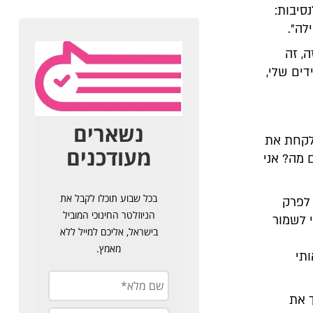
סיבות:
לה".
, זה
ים שלי,
 לקחת את
 מה? אני
 לפרק
י לשמור
תי
ך את