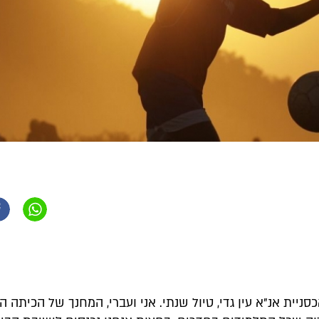
סניית אנ"א עין גדי, טיול שנתי. אני ועברי, המחנך של הכיתה הש