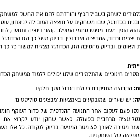
תלמידים לשחק בשביל הכיף והורדתם להם את החשק למשחק.
בנית בכדורגל, שבו משחקים על תוצאה המובילה לניצחון, עוט
הוא הופך מעוד מפגש סתמי המשלב קואורדינציה ותנועה, לחוו
יצרים וכבוד, אמביציה ואדרנלין. בדיוק משל כך הזו הכדורגל 
ולאומים, ובדיוק מהסיבה הזו, הכדורגל מצליח למשוך כל כך 
מסרים חינוכיים שהתלמידים שלנו יכולים ללמוד ממשחק הכדור
ת:
הקבוצה מתפקדת כשלם הגדול מסך חלקיו.
ה:
יש שערים שמובקעים באמצעות 'מבצעים סוליסטים'.
סו פעם לעקוב אחר התנועה ההנדסית של כדור העוקף חומה,
נטליגנציה מרחבית בפעולה, כאשר שחקן יודע לקרוא את 
המגרש ומשגר מסירה לאורך 40 מטר המגיעה בדיוק לנקודה. כל אלו 
מופלאה של השחקנים.