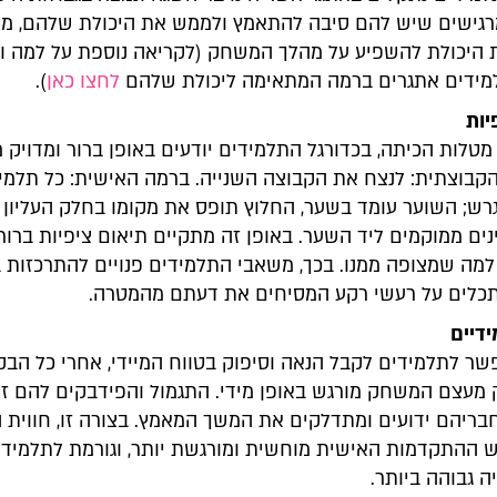
גישים שיש להם סיבה להתאמץ ולממש את היכולת שלהם, מתו
היכולת להשפיע על מהלך המשחק (לקריאה נוספת על למה ואי
מידים אתגרים ברמה המתאימה ליכולת שלהם
לחצו כאן
).
יות
מטלות הכיתה, בכדורגל התלמידים יודעים באופן ברור ומדויק 
קבוצתית: לנצח את הקבוצה השנייה. ברמה האישית: כל תלמי
רש; השוער עומד בשער, החלוץ תופס את מקומו בחלק העליון 
ים ממוקמים ליד השער. באופן זה מתקיים תיאום ציפיות ברור,
למה שמצופה ממנו. בכך, משאבי התלמידים פנויים להתרכזות
כלים על רעשי רקע המסיחים את דעתם מהמטרה.
שר לתלמידים לקבל הנאה וסיפוק בטווח המיידי, אחרי כל הב
 מעצם המשחק מורגש באופן מידי. התגמול והפידבקים להם זו
ריהם ידועים ומתדלקים את המשך המאמץ. בצורה זו, חווית 
ש ההתקדמות האישית מוחשית ומורגשת יותר, וגורמת לתלמידי
ה גבוהה ביותר.