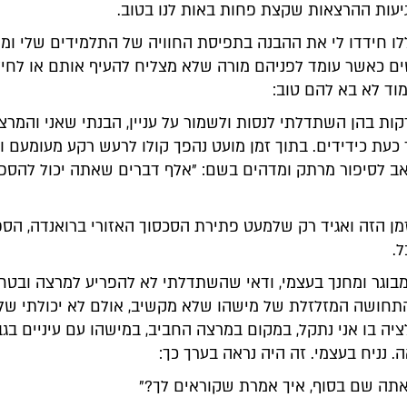
עות ההרצאות שקצת פחות באות לנו בטוב.
ו חידדו לי את ההבנה בתפיסת החוויה של התלמידים שלי ומ
ם כאשר עומד לפניהם מורה שלא מצליח להעיף אותם או לחילו
וד לא בא להם טוב:
ות בהן השתדלתי לנסות ולשמור על עניין, הבנתי שאני והמרצ
כעת כידידים. בתוך זמן מועט נהפך קולו לרעש רקע מעומעם ו
ב לסיפור מרתק ומדהים בשם: "אלף דברים שאתה יכול להספ
ן הזה ואגיד רק שלמעט פתירת הסכסוך האזורי ברואנדה, הס
ל.
בוגר ומחנך בעצמי, ודאי שהשתדלתי לא להפריע למרצה ובטח
תחושה המזלזלת של מישהו שלא מקשיב, אולם לא יכולתי שלא
יה בו אני נתקל, במקום במרצה החביב, במישהו עם עיניים בג
נניח בעצמי. זה היה נראה בערך כך:
"אתה שם בסוף, איך אמרת שקוראים לך?"