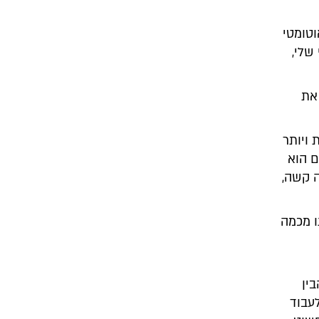
וטומטי
שלי,
את
 ויותר
ם הוא
ה קשה,
ו מכמה
ין
עבוד