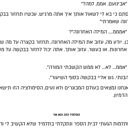
"אבינועם. אממ, למה?"
סתם כי בא לי לשאול אותך איך אתה מרגיש. עכשיו תחזור בבק
נה שאמרתי"
"אמממ.... המילה האחרונה"?
כן. יודע מה, עזוב את המילה האחרונה. תחזור בקצרה על מה ש
חרונות. או בעשר. עזוב אותך. אתה יכול לחזור בבקשה על מ
"אממ... לא... לא ממש הקשבתי המורה".
הבנתי. גש אליי בבקשה בסוף השיעור".
חנו נמצאים בעולם המבוגרים ולא נעים, הסימולציה הזו תישא
דמיון.
התלמיד הזה הוא אני
מות הגעתי לבית הספר ונתקלתי בתלמיד שלא הקשיב לי והי