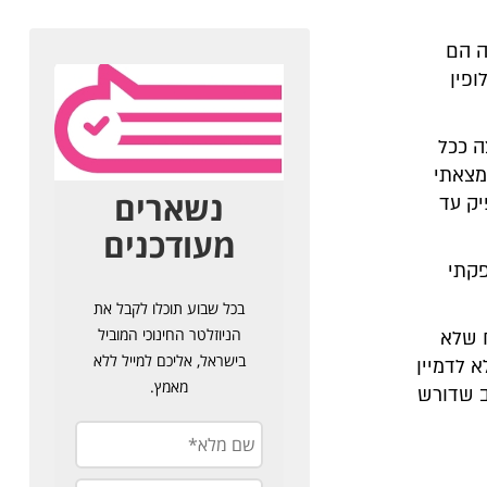
ה הם
פין
ה ככל
מצאתי
יק עד
פקתי
 שלא
 לדמיין
ב שדורש