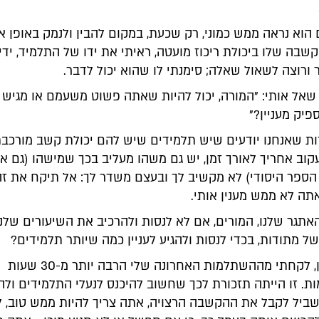
הוא נראה ממש כמוני, רק שכעת, במקום להבין ולנמק באופן א
בה שלו ביכולת ריכוז מועטה, ראיתי את ידו של התלמיד, ידי 
 ורוצה לשאול שאלה; סימנתי לו שהוא יכול לדבר.
 שאל אותי: "המורה, יכול להיות שאתה פשוט משעמם או מגיש 
יק מעניין?"
מרות שאנחנו יודעים שיש תלמידים שיש להם יכולת קשב מורכבת
וב אחריך לאורך זמן, יש גם משהו מעליב בכך שמישהו (גם א
הספר היסודי) לא מקשיב לך ובעצם משדר לך: אל תיקח את ז
אתה לא ממש מענין אותי.
אתגר שלנו, המורים, אם לא לנסות ולהרכיב את השיעורים שלנ
של מתודות, בכדי לנסות ולהגיע לעניין כמה שיותר תלמידים?
אני, בכל אופן, לקחתי מההשתלמות האחרונה שלי הרבה יותר מ-30 שעות
. זו הייתה תזכורת לכך שחשוב להיכנס לנעלי התלמידים ולהב
ביל לקבל את ההקשבה הרצויה, אתה צריך להיות ממש טוב, ל