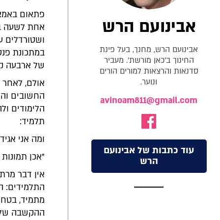
פתאום באמצע
אבינועם הרש
אחת לשעה בק
ושטורדלים ע
אבינועם הרש, מחנך, בעל פינת
במתכונת פנסי
החינוך ב'כאן מורשת'. מעביר
של ארבעה קיל
סדנאות והרצאות למורים הורים
ונוער.
אולם, לאחר 
החשובים והח
avinoam811@gmail.com
הלימודים ולה
תלמיד:
ומה אני אגיד
עוד כתבות של אבינועם
"אכן תמונות ק
הרש
אין דבר מרת
התלמידים: ה
מתמיד, בטח 
ההקשבה שלה: 