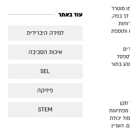
ו מוטרד
עוד באתר
לך בפה,
וחות
ו ותוספת
למידה היברידית
ים
איכות הסביבה
לספסל
נהג בתור
SEL
פיזיקה
 תקן
STEM
 מפתיעות
ול יכולת
 העניין