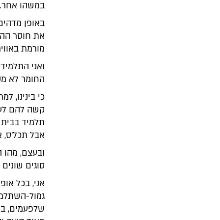
במשהו אחר.
באופן מדהים 
את חוסר ההקש
מורמת באוויר
ואני התלמיד
החומר לא מספ
כי בינינו, ל
קשה להם לעק
תלמיד בבית 
אבל תכל'ס, 
ובעצם, מהו ה
סוגים שונים 
גמול-השתלמות
שלפעמים, בש