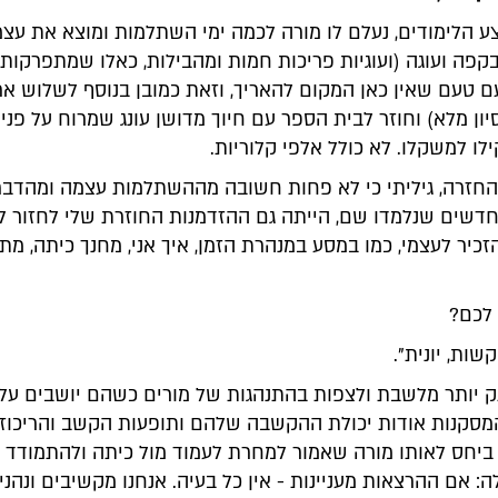
 הלימודים, נעלם לו מורה לכמה ימי השתלמות ומוצא את עצמ
פה ועוגה (ועוגיות פריכות חמות ומהבילות, כאלו שמתפרקות 
ם טעם שאין כאן המקום להאריך, וזאת כמובן בנוסף לשלוש אר
ון מלא) וחוזר לבית הספר עם חיוך מדושן עונג שמרוח על פני
ו למשקלו. לא כולל אלפי קלוריות.
החזרה, גיליתי כי לא פחות חשובה מההשתלמות עצמה ומהדבר
דשים שנלמדו שם, הייתה גם ההזדמנות החוזרת שלי לחזור 
זכיר לעצמי, כמו במסע במנהרת הזמן, איך אני, מחנך כיתה, מת
 לכם?
שות, יונית".
ק יותר מלשבת ולצפות בהתנהגות של מורים כשהם יושבים על
מסקנות אודות יכולת ההקשבה שלהם ותופעות הקשב והריכוז
ביחס לאותו מורה שאמור למחרת לעמוד מול כיתה ולהתמודד מ
אם ההרצאות מעניינות - אין כל בעיה. אנחנו מקשיבים ונהנים.