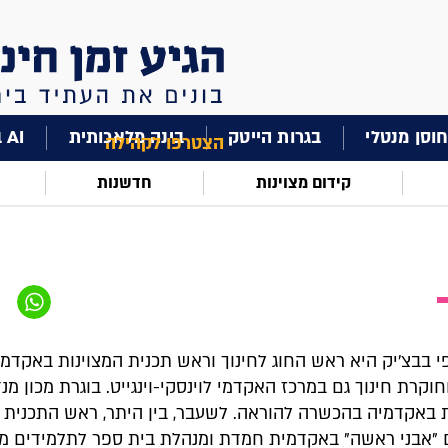
וסן מנטלי
בגרות הייטק
בינה מלאכותית
AI בחינוך
הצטרפו לקהילה
קידום מצוינות
חדשנות
פי בבצ'יק היא ראש החוג לחינוך וראש תכנית המצוינות באקדמ
וקרת חינוך גם במרכז האקדמי לוינסקי-וינגייט. בוגרת מכון מנ
ת באקדמיה בהכשרה להוראה. לשעבר, בין היתר, ראש התכנית
 "אבני ראשה" באקדמית חמדת ומנהלת בית ספר לתלמידים מח