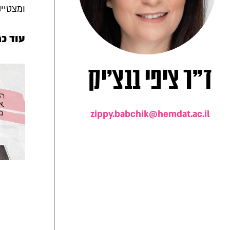
ומצטיי
עוד כת
ד"ר ציפי בבצ'יק
zippy.babchik@hemdat.ac.il