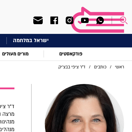
ישראל במלחמה
ח
פודקאסטים
מורים מעולים
ראשי
/
כותבים
/
ד"ר ציפי בבצ'יק
ד"ר צי
מרצה וח
מנהיגו
מנהלים