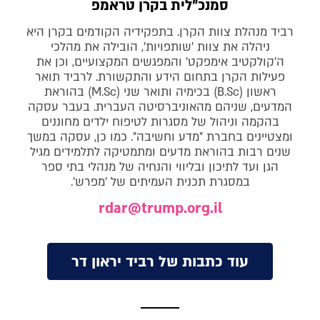
סמנכ"לית בקרן טראמפ
רביד מנהלת צוות הקרן. בתפקידיה הקודמים בקרן היא
ניהלה את צוות 'שותפויות', הובילה את מהלכי
ה'קולקטיב אימפקט' והמפגשים המקצועיים, וכן את
פעילות הקרן בתחום הידע והתקשורת. לרביד תואר
ראשון (B.Sc) בכימיה ותואר שני (M.Sc) בהוראת
המדעים, שניהם מהאוניברסיטה העברית. בעבר עסקה
בהקמה וניהול של מסגרות לטיפוח ילדים מחוננים
ומצטיינים בחברת "מדע וחשיבה". כמו כן, עסקה במשך
שנים רבות בהוראת מדעים ומתמטיקה לתלמידים מגיל
הגן ועד לתיכון ובליווי והנחיה של מנהלי בתי ספר
במסגרת תכנית העמיתים של 'מפרש'.
rdar@trump.org.il
עוד כתבות של רביד יראון דר