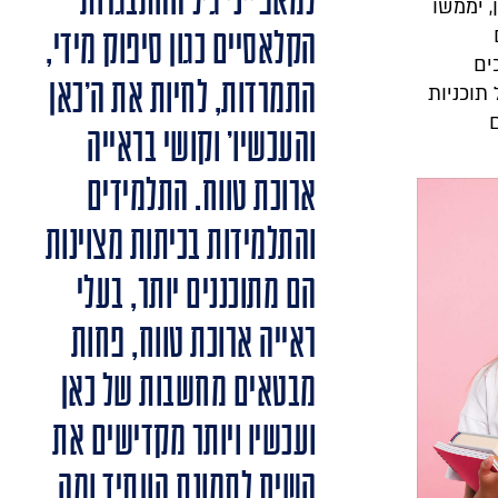
למאפייני גיל ההתבגרות
, יממשו
הקלאסיים כגון סיפוק מידי,
ים
התמרדות, לחיות את ה'כאן
תוכניות
והעכשיו' וקושי בראייה
ארוכת טווח. התלמידים
והתלמידות בכיתות מצוינות
הם מתוכננים יותר, בעלי
ראייה ארוכת טווח, פחות
מבטאים מחשבות של כאן
ועכשיו ויותר מקדישים את
השיח לתמונת העתיד ומה