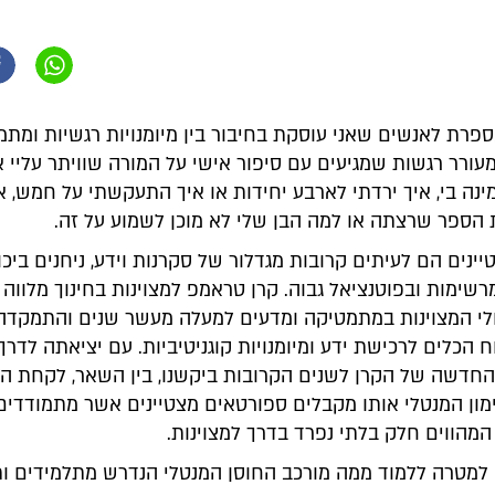
פרת לאנשים שאני עוסקת בחיבור בין מיומנויות רגשיות ומתמ
ורר רגשות שמגיעים עם סיפור אישי על המורה שוויתר עליי א
ה בי, איך ירדתי לארבע יחידות או איך התעקשתי על חמש, אי
 הספר שרצתה או למה הבן שלי לא מוכן לשמוע על זה.
ינים הם לעיתים קרובות מגדלור של סקרנות וידע, ניחנים ביכו
מרשימות ובפוטנציאל גבוה. קרן טראמפ למצוינות בחינוך מלווה
לי המצוינות במתמטיקה ומדעים למעלה מעשר שנים והתמקדה
 הכלים לרכישת ידע ומיומנויות קוגניטיביות. עם יציאתה לדרך
חדשה של הקרן לשנים הקרובות ביקשנו, בין השאר, לקחת 
ון המנטלי אותו מקבלים ספורטאים מצטיינים אשר מתמודדים
המהווים חלק בלתי נפרד בדרך למצוינות.
 למטרה ללמוד ממה מורכב החוסן המנטלי הנדרש מתלמידים ו