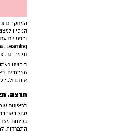
המחקרים שמצא
הניסיון למצו
תלמידים מצט
ביקשנו כאמור
מאתגרים, באי
אותם ולסייע
תרצה. תא
בראיונות עומ
סגול באוניבר
בכיתות מצוינ
התמרדות, לחי