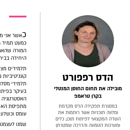
כ
אשר אני מס
כמעט תמיד מע
המורה שהאמינ
היחידה בבית
תלמידים מצטי
הדס רפפורט
קוגניטיביות 
תלמידי מסלו
מובילה את תחום החוסן המנטלי
בעיקר בפיתוח
בקרן טראמפ
האסטרטגיה ה
במסגרת תפקידה הדס מקדמת
מתפיסת האימ
ומלווה תוכניות אשר רותמות את
עומס וכשלון 
השדה המקצועי לפיתוח תוכן, כלים
שמנו לעצמנו
ומערכות הטמעה והדרכה שמטרתן