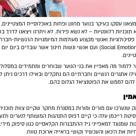
נו עסקו בעיקר בנוער מחונן ופחות באוכלוסיית המצטיינים, ו
א תוכניות רלוונטיות – לא נשא פירות. לא ויתרנו ויצאנו לדרך ב
Social Emotional Learning) ועם אנשי ונשות חינוך אשר עובדים ביום יו
יינים.
 ללמוד מה מאפיין את בני הנוער שבוחרים ומתמידים במסלולי 
לו אתגרים רגשיים וחברתיים הם נתקלים ובאילו דרכים ניתן ל
 להם לממש את הפוטנציאל הגלום בהם.
מין
ק שנערכו עם מורים ומורות במסגרת מחקר שקיים צוות תוכנית
סיטת רייכמן עלה כי קיים דפוס התנהגות המשותף לנערים ולנע
ות שמנוגד למאפייני גיל ההתבגרות הקלאסיים כגון סיפוק מידי,
ות את ה'כאן והעכשיו' וקושי בראייה ארוכת טווח.