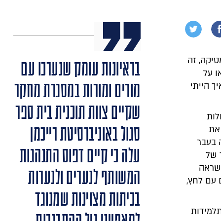
טיקה, זה
בראיונות עומק שנערכו עם
ו על
מורים ומורות במסגרת מחקר
ך הייתי
שקיים צוות תוכנית בית ספר
לות
סגול באוניברסיטת רייכמן
 את
 בעבר
עלה כי קיים דפוס התנהגות
 של
השראה
המשותף לנערים ולנערות
 עם לחץ,
בכיתות מצוינות שמנוגד
תלמידות