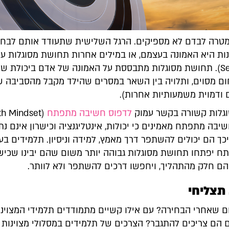
מטרה לבדם לא מספיקים. הרגל השלישית שתעודד אותם לבחו
נות היא האמונה בעצמם, או במילים אחרות תחושת מסוגלות ע
(Self-Efficacy). תחושת מסוגלות מתבססת על האמונה של אדם ביכולת של
ם מסוים, ותלויה בין השאר במסרים שהילד מקבל מהסביבה ש
ם ודמוית משמעותיות אחרות).
גלות קשורה בקשר עמוק
לדפוס חשיבה מתפתח
יבה מתפתח מאמינים כי יכולות, אינטליגנציה וכישרון אינם נתו
יכך הם יכולים להשתפר דרך מאמץ, למידה וניסיון. תלמידים בע
 יפתחו תחושת מסוגלות גבוהה יותר משום שהם יבינו שכישל
הם חלק מהתהליך, ויחפשו דרכים להשתפר ולא לוותר.
תצליחי
ום שאחרי הבחירה? עם אילו קשיים מתמודדים תלמידי המצוינו
 הם צריכים להתגבר? הצרכים של תלמידים במסלולי מצוינות הן