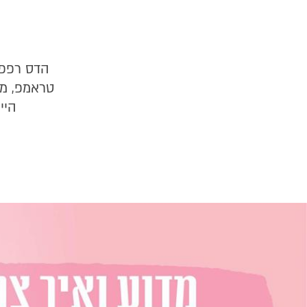
הדס רפפו
טראמפ, מצ
היי