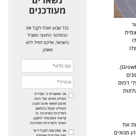
ר
צמית
ו
לו
(Growth Mindset).
נים
לי דפוס
ונות
ת ועל
 מגוונים