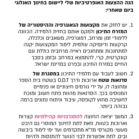
הנה ההצעות האופרטיביות שלי ליישום בחינוך האנלוגי
ביום שאחרי:
יש לחזק את
מקצועות הגאוגרפיה וההיסטוריה של
המזרח התיכון
ולמקם אותם בחזית הלמידה. הכוונה
ללימודי זמן ומרחב, דמוגרפיה, משאבים וכלכלה,
קרקעות ודינמיקה עולמית. לימוד המקצועות יקנה
למתחנכות ומתחנכים ראייה מרחבית כוללת וגם
קונקרטית, קרי, להתמצא במרחב ובזמן בסבך
החיים במזרח התיכון ובפרט במדינת ישראל.
חשוב לעבוד עם תלמידי התיכון
במסגרת של
סדנאות שטח
ארוכות ודרך O.D.T בשטח בית הספר
ומחוצה לו, על ידי גורמים חיצוניים או פנימיים
המנוסים בכך. הסדנאות מהוות פתח חשוב ומוכח
לחשיבה מחוץ לקופסה, עיבוד וניתוח נתונים ברמה
גבוהה ביותר.
המשך יציאה החוצה
להתנדבויות קהילתיות
קצרות
וארוכות בטווח, וזאת לתת לחינוך המוסרי גם היבט
מעשי: מקורסי מד"א מתקדמים ועד ימי לימוד ביבשה
ובים. לתת אפשרות לבני הנוער להתנסות ולהיות