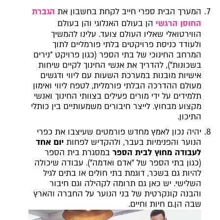
המערך הבית ספרי חייב לקחת בחשבון את
הגברת
החוסן הרגשי
הן בעולם האנלוגי והן בעולם
הווירטואלי שאליו העולם צועד. עלינו להמשיך
ולעודד כניסת פרויקטים בלתי פורמליים לתוך
המרחב החינוכי של בתי הספר (כגון פרויקט "נירים
בשכונות"), להדריך את אנשי החינוך לקיים שיחות
אישיות מובנות במערכת השעות עם ליווי ודגשים
מעולם ההדרכה הבלתי פורמלית, לטפח ליווי ואימון
תלמידים על ידי מורים פעילים בצוותי החינוך ואנשי
מקצוע מבחוץ. לייצר חיבורים משמעותיים בין כותלי
התיכון.
יהיה נכון לאמץ מחדש פורמטים שעיצבו את כפרי
הנוער והפנימיות בעבר, ולהקדיש לפחות
יום אחד
לעבודה מחוץ לבית הספר
במסגרת בית הספר
(כגון בתי הספר של "אדם ואדמה"). עבודה שיכולה
להיות גם בשכר, דוגמת בתי חולים או בתים לגיל
השלישי. יש כאן גם תרומה לקהילה וגם חיבור
והבנה קונקרטית של בני הנוער על החברה והארץ
שבה הן.ם חיות וחיים.