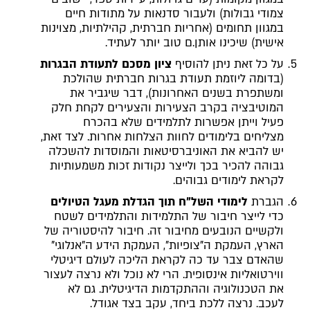
צמודי גבולות) ולעבור סדנאות על מתודות חיים
במגוון תחומים (אחריות חברתית, קהילתיות, מצוינות
אישית) שיכינו אותן.ם טוב יותר לעתיד.
על כל זאת ניתן להוסיף
ציון מסכם לתעודת הבגרות
(בדומה ליוזמת תעודת בגרות חברתית שהולכת
ומשתפרת בשנים האחרונות), דבר שיגביר את
המוטיבציה בקרב הצעירות והצעירים לקחת חלק
פעיל וייתן אפשרות לתלמידים שלא בהכרח
מצליחים בלימודים לחוות הצלחות אחרות. לצד זאת,
יש להביא את האוניברסיטאות והמוסדות להשכלה
גבוהה להכיר בכך ולייצר נקודות זכות משמעותיות
לקראת לימודים גבוהים.
הגברת
לימודי השל"ח
תוך הגדלת מעגל הטיולים
כדי לייצר חיבור של התלמידות והתלמידים לשטח
ולקשיים הנובעים מחיבור זה. חיבור להיסטוריה של
הארץ, העמקת ה"צופיות", העמקת הידע ה"אנלוגי"
שהאדם צבר עד כה לקראת הליכה לעולם דיגיטלי
ווירטואליות אינסופית. הרי לא נוכל ולא נרצה לעצור
את הטכנולוגיה וההתקדמות הדיגיטלית. גם לא
לעכב. נרצה ללכת ביחד, עקב בצד אגודל.