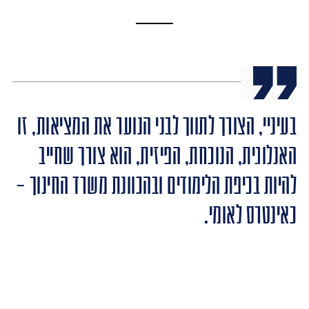
בעיניי, הצורך לתווך לבני הנוער את המציאות, זו
האנלוגית, הנוכחת, הפיזית, הוא צורך שחייב
להיות בכיפת הלימודים ובהכוונת משרד החינוך –
כאינטרס לאומי.