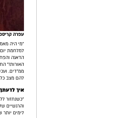
עפרה קריספל:
למלחמת יום 
הדאגה והפחד
האורות!" החש
ממ"דים. ועכש
להם מצב כל 
איך לדעתך 
"כשנחזור ללי
והרגשיים של 
לימים יותר ש