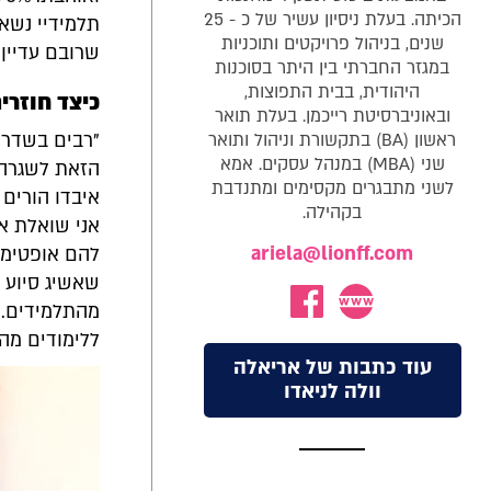
הכיתה. בעלת ניסיון עשיר של כ - 25
תלמידיי נשאר
שנים, בניהול פרויקטים ותוכניות
שרובם עדיין
במגזר החברתי בין היתר בסוכנות
היהודית, בבית התפוצות,
כיצד חוזרי
ובאוניברסיטת רייכמן. בעלת תואר
ראשון (BA) בתקשורת וניהול ותואר
"רבים בשדרו
שני (MBA) במנהל עסקים. אמא
הזאת לשגרה.
לשני מתבגרים מקסימים ומתנדבת
איבדו הורים 
בקהילה.
אני שואלת את
ariela@lionff.com
להם אופטימי
שאשיג סיוע 
מהתלמידים. א
ללימודים מהר
עוד כתבות של אריאלה
וולה לניאדו