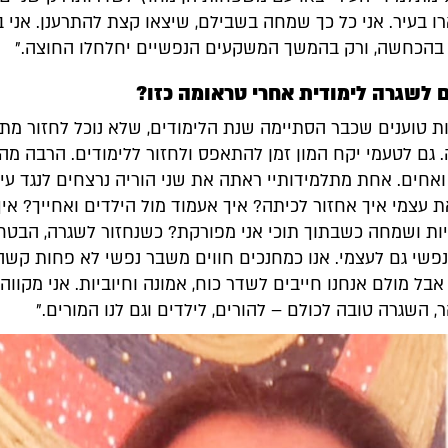
ו בעיר. אני כל כך שמחה בשבילם, שיצאו קצת להתרענן. אני 
 בהכחשה, ורק בהמשך המשקעים הנפשיים יחלחלו החוצה."
ם לשגרה לימודית אחרי טראומה כזו?
ת טוענים שכבר הסתיימה שנת הלימודים, שלא נוכל לחזור מתו
 גם לטעמי יקח המון זמן להתאפס ולחזור ללימודים. הרבה מה
ואחים. אחת מתלמידותיי ראתה את שני הוריה נרצחים לנגד עינ
 עצמי איך אחזור לכיתה? איך אעמוד מול הילדים ואחייך? אי
ות ושמחה כשבתוך תוכי אני מפורקת? כשנחזור לשגרה, הבטח
נפשי גם לעצמי. אנו כמחנכים חווים משבר נפשי לא פחות קשה
בל מולם אנחנו חייבים לשדר כוח, אמונה וחיוביות. אני מקווה
, השגרה טובה לכולם – להורים, לילדים וגם לנו המורים."