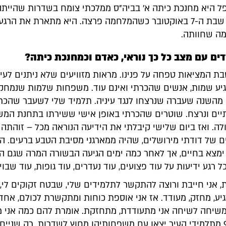
ל היא מחנכת כיתה א' בביה"ס ממלכתי צומח בשדרות שהייתה
הסערה ביום שבת ה-7 באוקטובר כשהמלחמה פרצה. היא מתארת את הרג
ה שחוותה.
ים עם מצב כל כך נוראי, כאדם וכמחנכת כיתה?
בת המציאות טפחה על פנינו. מראות מזוויעים שלא ניתנים לעיכו
יע שמות, אנשים שהכרתי ואינם עוד. משפחות שלמות שנמחקו.
מהשנה שעברה שנרצחו לנגד עיניה. תלמיד שלי לשעבר שהכר
יים ונרצח. שוטרים שהכרתי באופן אישי ששירתו בתחנת המ
ה. ואז ביום שלישי קיבלתי את הידיעה הנוראה מכל – זוהתה 
 של דודתי מירושלים, שהיה ממארגני מסיבת הטבע ברעים. ה
מצא בחיים, אך לאחר כמה ימים הגיעה הבשורה המרה שגם הוא
 רגע ידיעות על עוד פצועים, עוד נעדרים, עוד גופות, עוד שבויי
, אני חייבת ורוצה להתקשר לתלמידים שלי, שבטח זקוקים לי,
גיע, מחזק, מעודד. אז אני אוספת כוחות ומתקשרת לכולם, אחד
שיחה לשיחה אני מתעודדת, מתחזקת. אומרת להם כמה אני 