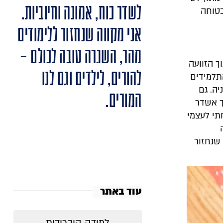
לשדר כוח, אמונה וחיוביות.
בטוחה
אני מקווה שנחזור ללימודים
מהר, השגרה טובה לכולם –
ך הזוועה
להורים, לילדים וגם לנו
תלמידים
יה. גם
המורים.
ך אשדר
תי לעצמי
 שנחזור
עוד באתר