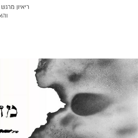
ריאיון מרג
והא