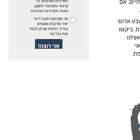
יים. אם
בע אדום'
ת. ביקשו
אצלנו
ני
ת.