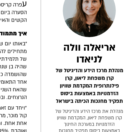
ע
פרה קריספ
הקשים והאימ
איך מתמודד
"באותו יום ש
אריאלה וולה
מתחילים להג
לניאדו
של תלמידתי 
שהיה בן שנת
מנהלת מרכז הידע והדיגיטל של
שהושמדה כול
קרן משפחת ליאון, קרן
אחד התאומים
פילנתרופית המקדמת שוויון
שהאח השני י
הזדמנויות באמצעות ביסוס
הנרצחים. ובכל
תפקיד מחנכות הכיתה בישראל
"ויחד עם זאת
מנהלת את מרכז הידע והדיגיטל של
קול מוכר, מר
קרן משפחת ליאון, המקדמת שוויון
אחת אחת. ומ
הזדמנויות במערכת החינוך
באמצעות ביסוס תפקיד מחנכות