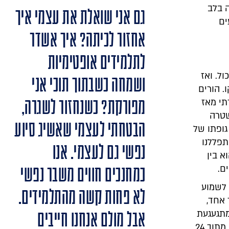
 בלב
גם אני שואלת את עצמי איך
עים
אחזור לכיתה? איך אשדר
לתלמידים אופטימיות
ל. ואז
ושמחה כשבתוך תוכי אני
 הורים
מפורקת? כשנחזור לשגרה,
תי מאז
שטרה
הבטחתי לעצמי שאשיג סיוע
גופתו של
תפללנו
נפשי גם לעצמי. אנו
 בין
ם.
כמחנכים חווים משבר נפשי
 לשמוע
לא פחות קשה מהתלמידים.
 אחד,
מתגעגעת
אבל מולם אנחנו חייבים
ואוהבת. 95% מתלמידי העיר יצאו עם משפחותיהן מחוץ לשדרות. רק שניים מתוך 24