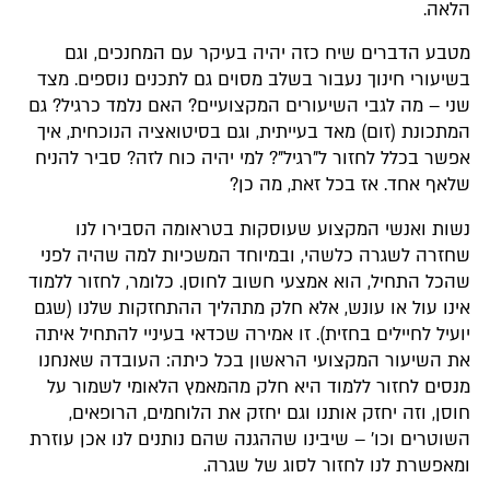
הלאה.
מטבע הדברים שיח כזה יהיה בעיקר עם המחנכים, וגם
בשיעורי חינוך נעבור בשלב מסוים גם לתכנים נוספים. מצד
שני – מה לגבי השיעורים המקצועיים? האם נלמד כרגיל? גם
המתכונת (זום) מאד בעייתית, וגם בסיטואציה הנוכחית, איך
אפשר בכלל לחזור ל"רגיל"? למי יהיה כוח לזה? סביר להניח
שלאף אחד. אז בכל זאת, מה כן?
נשות ואנשי המקצוע שעוסקות בטראומה הסבירו לנו
שחזרה לשגרה כלשהי, ובמיוחד המשכיות למה שהיה לפני
שהכל התחיל, הוא אמצעי חשוב לחוסן. כלומר, לחזור ללמוד
אינו עול או עונש, אלא חלק מתהליך ההתחזקות שלנו (שגם
יועיל לחיילים בחזית). זו אמירה שכדאי בעיניי להתחיל איתה
את השיעור המקצועי הראשון בכל כיתה: העובדה שאנחנו
מנסים לחזור ללמוד היא חלק מהמאמץ הלאומי לשמור על
חוסן, וזה יחזק אותנו וגם יחזק את הלוחמים, הרופאים,
השוטרים וכו' – שיבינו שההגנה שהם נותנים לנו אכן עוזרת
ומאפשרת לנו לחזור לסוג של שגרה.