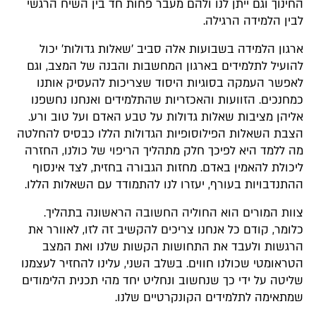
החינוך וגם ייתן לנו ולהם מעבר פחות חד בין השיח הרגשי
לבין הלמידה הרגילה.
ארגון הלמידה בשבועות אלה סביב 'שאלות גדולות' יכול
להועיל לתלמידים בארגון המחשבות והבנה של המצב, וגם
לאפשר העמקה בסוגיות היסוד שצריכות להעסיק אותנו
כמחנכים. הזוועות והאכזריות שהתלמידים ואנחנו נחשפנו
אליהן מציבות שאלות גדולות על טבע האדם ועל טוב ורע.
הצבת השאלות הפילוסופיות הגדולות הללו כבסיס להחלטה
מה ללמד היא לפיכך חלק מתהליך הריפוי של כולנו, החזרה
ליכולת להאמין באדם. מחזות הגבורה בחזית, לצד אינסוף
ההתנדבויות בעורף, יעזרו לנו להתמודד עם השאלות הללו.
צוות המורים הוא החוליה החשובה הראשונה בתהליך.
כלומר, קודם כל אנחנו צריכים להקשיב זה לזו, לאוורר את
הרגשות ולעבד את התחושות הקשות שלנו ואת המצב
הטראומטי שכולנו חווים. בשלב השני, עלינו להחזיר לעצמנו
שליטה על ידי כך שנחשוב ונחליט יחד מהי תכנית הלימודים
שמתאימה לתלמידים הקונקרטיים שלנו.