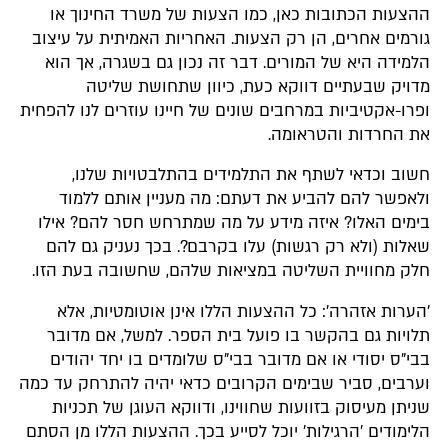
ההצעות הכתובות כאן, כמו הצעות של משרד החינוך או
גורמים אחרים, הן רק הצעות. האחריות האמיתית על עיצוב
הלמידה היא של המורים. דבר זה נכון גם בשגרה, אך הוא
מדויק שבעתיים דווקא כעת, כיוון שתחושת שליטה
ופרו-אקטיביות במרחבים שונים של חיינו עוזרים לנו להפחית
את החרדות והטראומה.
חשוב וכדאי לשתף את התלמידים בהתלבטויות שלנו,
ולאפשר להם להביע את דעתם: מה מעניין אותם ללמוד
בימים האלו? איזה מידע על מה שמתרחש חסר להם? אילו
שאלות (ולא רק רגשות) עלו בקרבם?. בכך נעניק גם להם
חלק מחוויית השליטה במציאות שלהם, שחשובה בעת הזו.
'הערות אזהרה': כל ההצעות הללו אינן אוטומטיות, אלא
תלויות גם בהקשר בו פועל בית הספר. למשל, אם מדובר
בבי"ס יסודי או אם מדובר בבי"ס שלומדים בו יחד יהודים
וערבים, סביר שבימים הקרובים כדאי יהיה להתרחק עד כמה
שניתן מעיסוק בזוועות שחווינו, ודווקא העוגן של תכניות
הלימודים 'הרגילות' יוכל לסייע בכך. ההצעות הללו מן הסתם