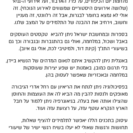
מלחמת יום הכיפורים, על פרל הארבור, ועל אירועי ה-9/11
(שלושה אירועים היסטוריים שמשווים לאירוע הנוכחי). זה
אולי לא נמצא בחומר לבגרות, אבל זה רלוונטי, זה מעניין
וחשוב, וירחיב את ההבנה של התלמידים על המצב שלנו.
בספרות ובמחשבת ישראל ניתן להביא טקסטים העוסקים
באבל ושכול, במלחמה, ואולי גם בהתגברות ובגבורה וכך גם
בשיעורי התנ"ך (קינת דוד, ולמיטיבי לכת, אולי גם איוב).
באנגלית ניתן להקשיב איתם לנאום המדהים של הנשיא ביידן,
בלי תרגום כמובן. באמנות יש שפע יצירות שעוסקות
במלחמה ובאכזריות שאפשר לעסוק בהן.
בפסיכולוגיה ניתן לנתח את הריאיון עם רחל אדרי הגיבורה
מאופקים ולנסות להבין מה הביא לה את העוצמות והחוסן
שהצילו אותה ואת בעלה. בגיאוגרפיה ניתן ללמוד על חבל
הארץ הנקרא עוטף עזה, על רצועת עזה ועוד.
עיסוק בתכנים הללו יאפשר לתלמידים להציף שאלות,
תחושות ורגשות שאולי לא יעלו בשיח רגשי ישיר של שיעורי