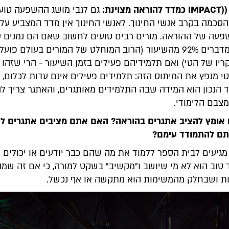
וינת:
גם לגבי מושג ההשפעה טוען
הסכמה בקרב אנשי החינוך. לאנשי החינוך אין מדד המצביע על
עה של ההוראה. מורים רבים טועים לחשוב שאם הם נמנים ע
אלו שלא מדברים 92% מהשיעור (הרוב המוחלט של המורים בעולם פועל
ריו של הטי) ואם תלמידיהם פעילים בזמן השיעור - הרי שזהו 
טי מנפץ את המיתוס הזה: תלמידים פעילים אינם עדות לכלום, 
ד הנכון הוא המידה שבה התלמידים מאותגרים, והאתגר צריך לה
צבם הלימודי.
אומץ להציב אתגרים בהוראה? האם אתם מציבים אתגרים לת
תם להתמודד עימם?
גיעים לבית הספר ללמוד את מה שהם כבר יודעים או יכולים 
טוב הוא לא מי שיושב ו"מקשיב" בשקט למורה, כי אם זה שמנג
ת ושבחלק מהמשימות הוא מתקשה או אף נכשל.