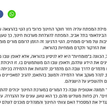
 מילת המפתח עליה חזר חוקר החינוך פרופ' ג'ון הטי בהרצאה 
הבינלאומי בתל אביב. המפתח להצלחת מערכות חינוך, כך טען,
ות של מורים מומחים. הטי הדגיש: זה הזמן לרומם מורים מומ
את הזרקור ולקדם מומחיות בהוראה.
 הכוונה ב"מומחיות" היא לא לניסיון בהוראה, אלא לאופן שבו מ
גים את הידע שלהם, ולאופן שבו הם משתמשים בו. זו היכולת 
למדים לדרך שבה הם מלמדים; להנחות את הלמידה בכיתה 
; לנהל מעקב אחר הלמידה ולמשב בהתאם; להגיב למאפיינים ר
 ולהשפיע על הישגיהם.
ר תמונה אוטופית שבה כל המורים במערכת החינוך יכולים להת
ם". רק פחות משליש מהם, כך הוא טוען, עונים על ההגדרה. על
גדיל את המספר? האם צוותי החינוך והמנהלים מוכנים לשלם ע