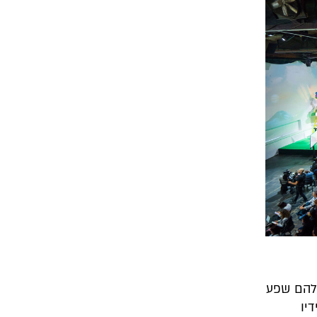
 להם שפע
יו