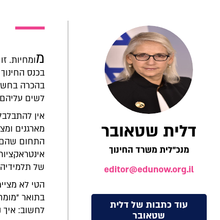
מ
ומחיות. זו
בכנס החינוך 
בהכרה בחשיב
לשים עליהם 
אין להתבלבל,
דלית שטאובר
מארגנים ומצי
התחום שהם מ
מנכ"לית משרד החינוך
אינטראקציות
של תלמידיהם
editor@edunow.org.il
הטי לא מציי
בתואר "מומחי
עוד כתבות של דלית
לחשוב: איך נ
שטאובר