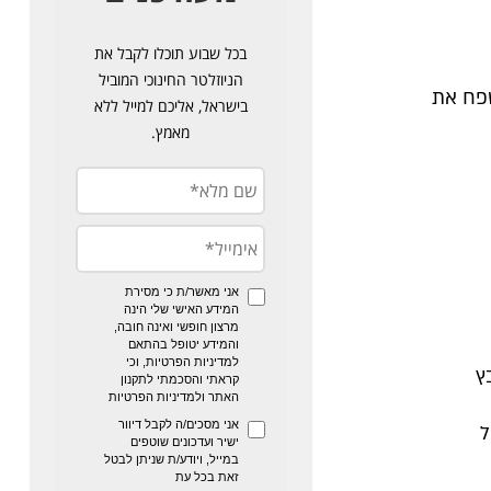
טפח את
קבץ
ל