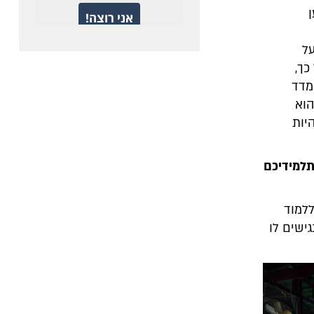
ל
 כך,
מדד
הוא
יות
למידיכם
ללמוד
ישים לו