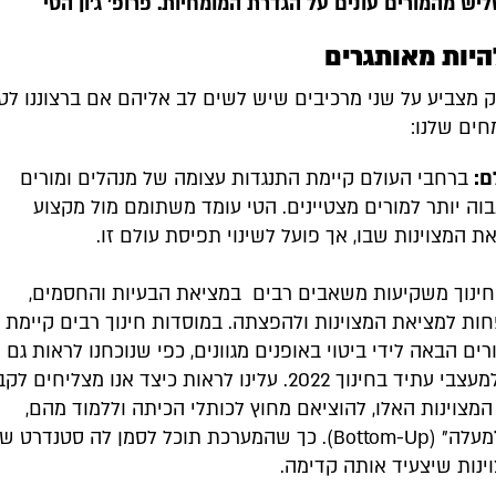
ש מהמורים עונים על הגדרת המומחיות. פרופ' ג'ון הטי
היות מאותגרים
ק מצביע על שני מרכיבים שיש לשים לב אליהם אם ברצוננו ל
חים שלנו:
ם:
ברחבי העולם קיימת התנגדות עצומה של מנהלים ומורים
וה יותר למורים מצטיינים. הטי עומד משתומם מול מקצוע
 המצוינות שבו, אך פועל לשינוי תפיסת עולם זו.
ינוך משקיעות משאבים רבים במציאת הבעיות והחסמים,
חות למציאת המצוינות ולהפצתה. במוסדות חינוך רבים קיימת
רים הבאה לידי ביטוי באופנים מגוונים, כפי שנוכחנו לראות גם
בביאנלה למעצבי עתיד בחינוך 2022. עלינו לראות כיצד אנו מצליחים ל
 המצוינות האלו, להוציאם מחוץ לכותלי הכיתה וללמוד מהם,
"מלמטה למעלה" (Bottom-Up). כך שהמערכת תוכל לסמן לה סטנדרט ש
וינות שיצעיד אותה קדימה.