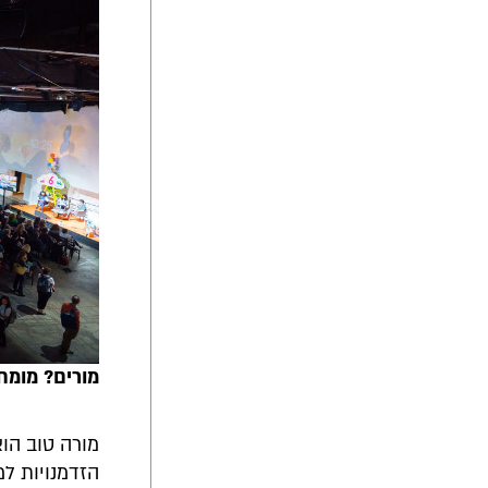
מורים? מומחי
מורה טוב הו
הזדמנויות למ