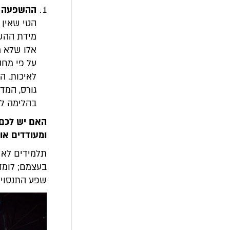
ההשפעה ((IMPACT כמדד להוראה מצ
הטי שאין 
מידת ההשפ
על פי מחק
לאיכות. ה
גורס, המד
בהלימה למ
האם יש לכם 
ומעודדים או
תלמידים לא מ
בעצמם; לומד 
שפע התנסויו