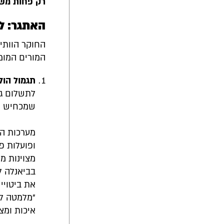
רק פחות משלי
האתגר: ל
החוקר הוותי
המורים המומ
תגמול הול
לתשלום גב
שמכחיש את
מערכות הח
ופועלות פ
מצוינות מו
את ביטויי
איכות ומצ