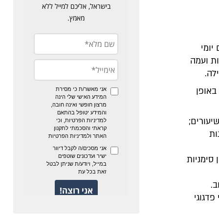
יומי
ות ועמה
לה.
באופן
עורים;
ות
 סימניות
.
פדגוגי