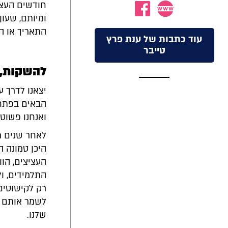
חודשים העצי
ומיותם, שעון
התאריך או ה
עוד כתבות של ענת פרץ
טייבר
להשקות, 
יצאנו לדרך ע
הבאים בפתחה
ואנחנו פשוט 
לאחר שנים רב
היכן טמונה 
העציצים, הוו
התלמידים, ול
רק לקישוטים,
לשמר אותם לא
שלנו.