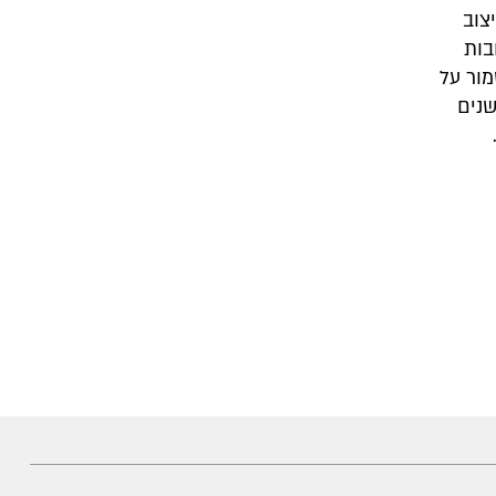
צוב
בות
מור על
שנים