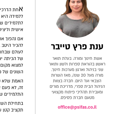
א
חת הדרכים
ללמידה היא 
לתלמידים שלנ
אישית וליצי
אם נהפוך את
ענת פרץ טייבר
להכיר היטב 
לעולם שבחוץ
אשת חינוך ומורה. בעלת תואר
של הכיתה יא
ראשון בהוראת ספרות ולשון ותואר
למצוא מקום 
שני בניהול וארגון מערכות חינוך.
השונים של כ
מורה מעל 20 שנה, מאז השרות
הצבאי ועד היום. חברה בצוות
האמת שלא קל
הניהול הבית ספרי, מדריכת מורים
זה, לא פעם 
ומעבירת תהליכי פיתוח מקצועי
התלמידים של
מטעם חברת פסיפס.
בתחילת השנה
office@psifas.co.il
תקציב קטן שע