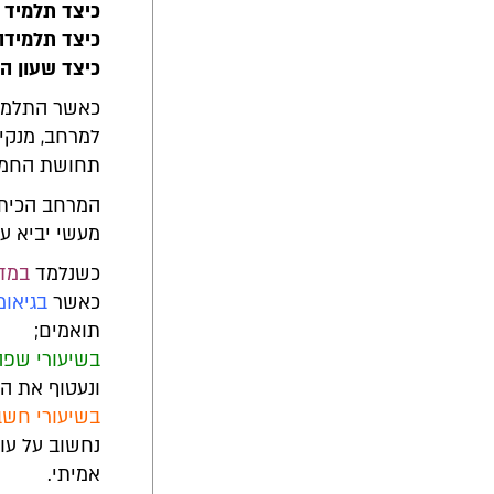
כיצד תלמיד 
כיצד תלמידה
כיצד שעון הק
כאשר התלמידי
למרחב, מנקים
תחושת החמימ
המרחב הכיתתי
מעשי יביא עמו
כשנלמד
במד
כאשר
בגיאומ
תואמים;
בשיעורי שפה
ונעטוף את ה
בשיעורי חשב
נחשוב על עוד
אמיתי.