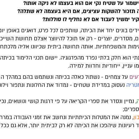
ישמור על שטיח נקי אם הוא בעצמו לא ניקה אותו?
 תזכור להשקות עציצים, אם היא בעצמה לא שתלה?
יר ימשיך לעבוד אם לא נחליף לו סוללות?
ם בונים יחד את הכיתה, שותפים לכל פרט, דואגים באופן יום 
, מסדרים, יוצרים - רק אז תוכל להיווצר אצלם תחושת השייכ
ות והמשפחתיות. אותה תחושה ביתית שכיוונו אליה מלכתחי
 הוא חלק בלתי נפרד מהפדגוגיה. יישום תכני הלימוד בכיתה 
 עניין, ייחודיות וחדוות למידה.
עים
על צמחים - נשתול כאלה בכיתה ונשתמש בהם במהלך השי
טריה
נעסוק במדידת שטחים - נמדוד את החלונות ונתפור וילונ
, נמיין ונסדר את ספרי הקריאה על פי דרגות קושי ונושאים, נכין
ספרים;
ון
, נמנה את המטלות הכיתתיות ונחשב את זמני העבודה במרחב
 רעיונות שיהפכו את הכיתה לא רק לביתית יותר, אלא גם ככלי 