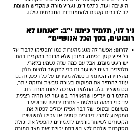
הישיבה ועוד. כתלמידים, נעריץ מורה שמקדיש תשומת
לב לדברים קטנים ולהתמודדות החברתית שלנו.
ניר לוי, תלמיד כיתה י"ב: "אנחנו לא
רובוטים, בסך הכל אנושיים"
לזרום:
אפשר להימנע מהערות כמו "תפסיקו לדבר" על
כל ציוץ קטן בכיתה. כמובן שלא מדובר במקרים בהם
יש רעש מוגזם, אבל עם כמה שזה נשמע ביזארי,
תלמידים באים לשיעור גם כדי לתקשר ולהיות חלק
מהאווירה הכיתתית. כשלא מעירים על כל רעש, זה גם
עוזר להחזיר את הפוקוס בצורה טבעית וחזקה יותר,
וגם משאיר בלב התלמיד הערכה לאותו מורה. רוב
התלמידים יעדיפו שהאווירה בשיעור לא תהיה רצינית
עד כדי דממה מוחלטת - אחרת ירגישו שהשיעור
משעמם ובסופו של דבר אפילו יכולים לפסול את
המקצוע לגמרי. דיבורים קטנים או אפילו לחשושים
הקשורים לשיעור גורמים לתלמידים להפעיל את יכולת
הסקרנות שלהם ללא השבתת יכולת זאת מצד המורה.