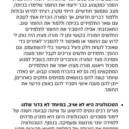
הספר כמקצוע. כבר ידעתי את החומר שלימדו בכיתה,
מצב שנמשך חודשיים. הייתי סקרן, רציתי לפרוץ גבולות
וללמוד דברים חדשים, אך המורה הכריח אותי לשבת
עם שאר התלמידים בכיתה וללמוד את החומר שוב.
התאכזבתי. אפילו להסביר את החומר לתלמידים
החלשים המורה בקושי נתן לי. מורה מצוין היה נותן לי
לרוץ עם החומר או מאפשר לי להסביר לאחרים כדי
שאוכל לקחת חלק פעיל בשיעור בלי להשתעמם. וגם
ההפך: תלמידים חלשים צריכים לקבל יותר מענה
ותמיכה מצד המורה והחברים לכיתה בשביל למנוע
תסכול וייאוש. מורה מצוין יאתר את התלמידים
המתקשים (זה גם לא בהכרח משהו קבוע, יש כאלה
שיותר קשה להם בנושאים מסוימים וחזקים באחרים),
ייתן להם מענה אישי ויסביר להם באופן פרטני את
החומר.
הטכנולוגיה היא לא אויב, במיוחד לא בדור שלנו:
מורים רבים נוטים להישען על שיטה קבועה וישנה של
לימוד מספרים. הטכנולוגיה היום היא פתרון מדהים
ללמידה יותר מרגשת ומעמיקה. בנוסף, הטכנולוגיה
מפתחת את היכולת של התלמיד למצוא מקורות מידע