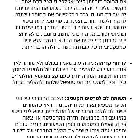
את החומר תוך זמן קצר ואז לפלוט הכל בבת אחת –
מקשים עלינו. יהיה הרבה יותר פשוט אם המורים יתנו
לנו עבודת הגשה. ככה נוכל ליישם את החומר שלמדנו,
לחקור וללמוד עוד בעצמנו. בנוסף נוכל לתת ביטוי
למיומנויות שלא באות לידי ביטוי במבחן, כמו יצירתיות
ושימוש נכון בזמן. מורים מתחשבים ומבינים לא ירוצו
ישר למבחן כדי לסיים את הנושא הנלמד אלא יבינו
שאפקטיביות של עבודת הגשה גדולה הרבה יותר.
לדחוף קדימה:
מורה טוב מאמין בכולם ולא מוותר לאף
אחד. הוא יודע להעצים את היכולות של תלמידיו ולחזק
את החולשות. המורה יודע שעם קצת מאמץ, התלמידים
שלו יוכלו לממש את הפוטנציאל שלהם ולהצליח בגדול.
תשומת לב לפרטים הקטנים:
מצבם החברתי של בני
הנוער משפיע מאוד על חייהם. מן הראוי שהמורים
ישימו לב למצב החברתי של התלמידים, שבא לידי ביטוי
בזמן עבודה בקבוצות, חזרה מההפסקה או יציאה
אליה, ואפילו בפטפוטים בזמן השיעורים. מורים טובים
יתפסו יוזמה וינסו לשפר את המצב החברתי של תלמיד
על ידי ציוותו לקבוצת ילדים אחרת, שינוי מקומות