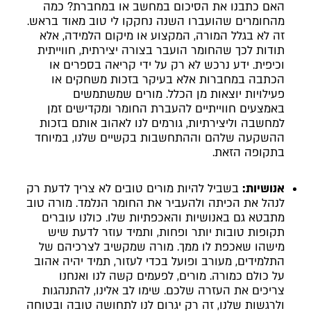
האם כתבנו את הסיכום במחשב או במחברת? כמה
מהחומרים שהועברו השנה נחקקו לי טוב מאוד בראש.
זה לא בגלל המורה, המקצוע או מיקום הלמידה, אלא
תודות לכך שהחומר הועבר בצורה יצירתית, חווייתית
וכיפית. ידע נרכש לא רק על ידי קריאה בספרים או
הכתבה במחברות אלא בעיקר בזכות משחקים או
פעילויות יוצאות מן הכלל. מורים שמשתמשים
באמצעים חווייתיים להעברת החומר ומקדישים זמן
למחשבה וליצירתיות, גורמים לנו לאהוב אותם בזכות
ההשקעה שלהם וההתחשבות בקשיים שלנו, במיוחד
בתקופה הזאת.
אנושיות:
בשביל להיות מורים טובים לא צריך לדעת רק
לנהל את הכיתה ולהעביר את החומר הנלמד. מורה טוב
מתבטא גם באנושיות והאכפתיות שלו. כולנו עוברים
תקופות טובות יותר ופחות, ותמיד עוזר לדעת שיש
מישהו שאכפת לו ממך. מורה שמקשיב לצרכיהם של
התלמידים, מעורב ופועל בכדי לעזור, תמיד יהיה אהוב
על כולם כמורה. מורים, לפעמים קשה לנו ואנחנו
צריכים את העזרה שלכם. שימו לב אלינו, להתנהגות
ולרגשות שלנו, זה רק יגרום לנו לתחושה טובה ובטוחה