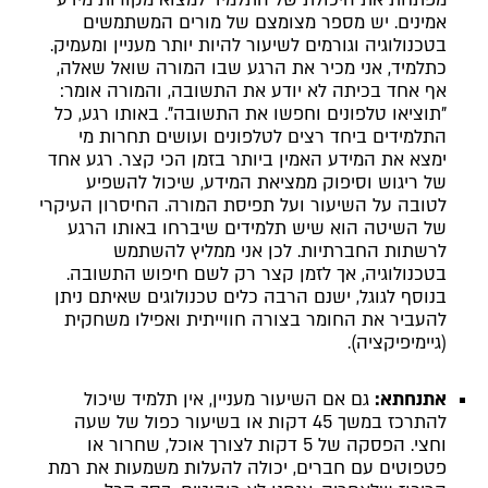
אמינים. יש מספר מצומצם של מורים המשתמשים
בטכנולוגיה וגורמים לשיעור להיות יותר מעניין ומעמיק.
כתלמיד, אני מכיר את הרגע שבו המורה שואל שאלה,
אף אחד בכיתה לא יודע את התשובה, והמורה אומר:
"תוציאו טלפונים וחפשו את התשובה". באותו רגע, כל
התלמידים ביחד רצים לטלפונים ועושים תחרות מי
ימצא את המידע האמין ביותר בזמן הכי קצר. רגע אחד
של ריגוש וסיפוק ממציאת המידע, שיכול להשפיע
לטובה על השיעור ועל תפיסת המורה. החיסרון העיקרי
של השיטה הוא שיש תלמידים שיברחו באותו הרגע
לרשתות החברתיות. לכן אני ממליץ להשתמש
בטכנולוגיה, אך לזמן קצר רק לשם חיפוש התשובה.
בנוסף לגוגל, ישנם הרבה כלים טכנולוגים שאיתם ניתן
להעביר את החומר בצורה חווייתית ואפילו משחקית
(גיימיפיקציה).
אתנחתא:
גם אם השיעור מעניין, אין תלמיד שיכול
להתרכז במשך 45 דקות או בשיעור כפול של שעה
וחצי. הפסקה של 5 דקות לצורך אוכל, שחרור או
פטפוטים עם חברים, יכולה להעלות משמעות את רמת