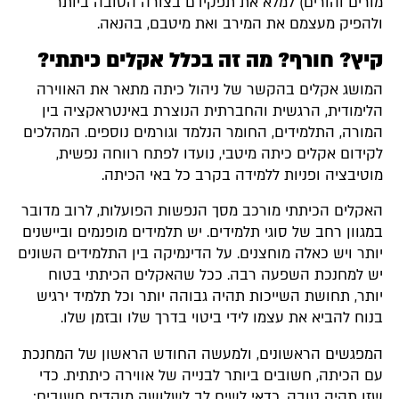
מורים והורים) למלא את תפקידם בצורה הטובה ביותר
ולהפיק מעצמם את המירב ואת מיטבם, בהנאה.
קיץ? חורף? מה זה בכלל אקלים כיתתי?
המושג אקלים בהקשר של ניהול כיתה מתאר את האווירה
הלימודית, הרגשית והחברתית הנוצרת באינטראקציה בין
המורה, התלמידים, החומר הנלמד וגורמים נוספים. המהלכים
לקידום אקלים כיתה מיטבי, נועדו לפתח רווחה נפשית,
מוטיבציה ופניות ללמידה בקרב כל באי הכיתה.
האקלים הכיתתי מורכב מסך הנפשות הפועלות, לרוב מדובר
במגוון רחב של סוגי תלמידים. יש תלמידים מופנמים וביישנים
יותר ויש כאלה מוחצנים. על הדינמיקה בין התלמידים השונים
יש למחנכת השפעה רבה. ככל שהאקלים הכיתתי בטוח
יותר, תחושת השייכות תהיה גבוהה יותר וכל תלמיד ירגיש
בנוח להביא את עצמו לידי ביטוי בדרך שלו ובזמן שלו.
המפגשים הראשונים, ולמעשה החודש הראשון של המחנכת
עם הכיתה, חשובים ביותר לבנייה של אווירה כיתתית. כדי
שזו תהיה טובה, כדאי לשים לב לשלושה מוקדים חשובים: