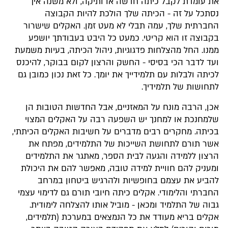
את עומדת לקבל כיתה חדשה או ותיקה, ולא משנה איך
נסתכל על זה - הכיתה שלך הולכת להיות הקבוצה
החברתית שלך, עמה תבלי לא מעט זמן. האקלים שישרור
בקבוצה זו הוא קריטי. כמעט כל היבט בעבודתך יושפע
ממנו. החל מהצלחות פדגוגיות, ניהול הכיתה, בעיות משמעת
ועד לדבר הכי בסיסי - החשק והרצון לקום בבוקר, להיכנס
לכיתה ולבלות עם תלמידייך את יומך. כל זאת נכון כמובן גם
לתחושות של תלמידיך.
אכן, הרבה מונח על המאזניים, אבל החדשות הטובות הן
שלמחנכת או למחנך יש השפעה רבה על האקלים המצוי
בכיתה. מחקרים רבים מדברים על חשיבות האקלים הכיתתי,
אשר תורם לתחושת השייכות של התלמידים, מפתח את
הרצון ללמידה והגעה לבית הספר, מאתגר את התלמידים
ומעניק להם חוויית למידה טובה, מאפשר להם את היכולת
להביע את עצמם בחופשיות ולהרגיש ביטחון במרחב
החברתי והלימודי. אקלים כיתה חיובי תורם גם לדימוי עצמי
גבוה של התלמיד ומכאן - מוביל אותו להצלחה לימודית.
אקלים בריא מעודד את כל הנמצאים במערכת (תלמידים,