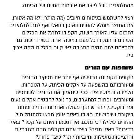
מהתלמידים נוכל לייצר את אורחות החיים של הכיתה.
רצוי להשתמש בניסוחים חיובים (מה מותר, ולא מה אסור).
את התוצר מומלץ להנכיח באופן ויזואלי ואף לתת לתלמידים
לחתום עליו. לאורך השנה, הקפידו לתרגל את הכללים
השונים והתמקדו כל פעם במשהו אחר. בשיח חשוב גם
להתייחס למה תהיה התגובה לאי קיום הכללים ולמה צריך
כזו.
שותפות עם הורים
תקופת הקורונה הדגישה אף יותר את תפקיד ההורים
ומעורבותם בהשפעה על אקלים הכיתה, על הנוכחות,
הלמידה והמוטיבציה. ככל שנהפוך את ההורים לשותפים
ומעורבים, ופחות למתערבים, כך נוכל להבטיח אקלים נעים
ופרודוקטיבי, יותר שיתוף פעולה ואחריות הדדית ופחות
ביקורת ושיפוטיות. חשבו באיזה אופן תרצו להתנהל מול
ההורים של ילדי כיתתכם. איך תשמרו איתם על קשר? באיזו
תדירות? באיזו מדיה? כיצד אתם מקבלים מהם תגובתיות
והתגייסות מועילות וחיוביות יותר? כיצד פחות?