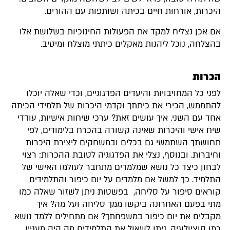
היכרות, אורחות חיים בכיתה ושותפות עם ההורים.
אם אכן נצליח למקד את הפעולות החינוכיות בשלושת אלו
בהצלחה, נוכל ליהנות מאקלים כיתתי מוצלח ומיטיב.
הכרות
לפני כל המחויבויות והיעדים הפדגוגיים, וכדי שאלה יוכלו
להתממש, הכירי את כיתתך וקדמי היכרות של תלמידי הכיתה
אחד עם השני. איך עושים זאת? ערכי שיחות אישיות, עודדי
שיח אישי והיכרות שאינה קשורה בהכרח בלימודים, לפי
תחושתך השתמשי גם בכלים ובמשחקים ליצירת היכרות
וחיברות. ובנוסף, נצלי את הפדגוגיה לטובת ההכרות: רצוי
לבחון כיצד כל נושא שמלמדים מתחבר לעולמו האישי של
התלמיד. כך למשל אם מלמדים על יום כיפור והתלמידים
קוראים סיפור על סליחה, בפשטות ניתן לשזור שאלה כמו
מתי בפעם האחרונה ביקשו ממך סליחה ועל מה? איך
מקבלים את יום כיפור במשפחתך? אם מתחילים ללמד נושא
כמו סוציולוגיה, ניתן לשאול את התלמידים מה היה מעניין