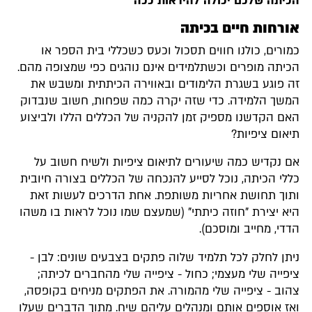
הכיתה שלכם יכולה להיראות ככה
אורחות חיים בכיתה
כמורים, כולנו חווים תסכול וכעס כשכללי בית הספר או
הכיתה מופרים וכשתלמידים אינם נוהגים כפי שמצופה מהם.
זה פוגע בשגרת הלימודים ובאווירה הכיתתית ומשבש את
המשך הלמידה. כדי שזה יקרה כמה שפחות, חשוב שנבדוק
האם הקדשנו מספיק זמן להקניה של הכללים הללו ולביצוע
תיאום ציפיות?
אם נקדיש כמה שיעורים לתיאום ציפיות ולשיח חשוב על
כללי הכיתה, נוכל לסייע להנכחה של הכללים בצורה חיובית
ותוך תחושת אחריות משותפת. אחת הדרכים לעשות זאת
היא יצירת "חוזה כיתתי" (שמעצם שמו נוכל לראות בו משהו
הדדי, מחייב ומוסכם).
ניתן לחלק לכל תלמיד שלוה פתקים בצבעים שונים: לבן -
ציפייה שלי מעצמי; כחול - ציפייה שלי מהחברים לכיתה;
צהוב - ציפייה שלי מהמורה. את הפתקים מניחים בקופסה,
ואז אוספים אותם ומנהלים עליהם שיח. מתוך הדברים שעלו