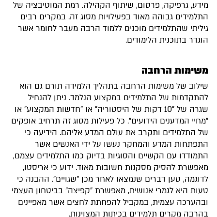
מידע, גרפיקה, פרסום, שיתוף הקהילה. רמת המוטיבציה של
התלמידים גבוהה מאוד בפעילויות מסוג זה. במקרים רבים
גיליתי שהתלמידים מוכנים ללמוד הרבה מעבר לחומר אשר
הוגדר בתוכנית הלימודים.
משימות הרחבה
שילוב של משימות הרחבה בתהליך הלמידה תורם גם הוא
להתקדמות של התלמידים במקצוע הנלמד. ניתן להנחיל
שגרה של "10 דקות של היסטוריה" או "חדשות המקצוע" או
"מחיי המדענים הידועים". כל פעילות מסוג זה תרחיב אופקים
של התלמידים ותקרב את עולם המדע אליהם. הידיעה כי
התפתחות המדע והמחקר נעשו על ידי האנשים אשר
התמודדו עם הקשיים והסוגיות בדיוק כמו התלמידים עצמם,
מאפשרת להסיק מסקנות חשובות מאוד. ידוע כי אריסטו,
לדוגמה, טען דברים שנמצאו לאחר מכן "שגויים". ההבנה כי
טעות היא לגמרי אנושית, מאפשרת "קפיצה" בביטחון העצמי
ובהערכה עצמית, במקביל להפחתת לחצים אשר מאפיינים
בהרבה מקרים תלמידים בכיתות המצוינות.