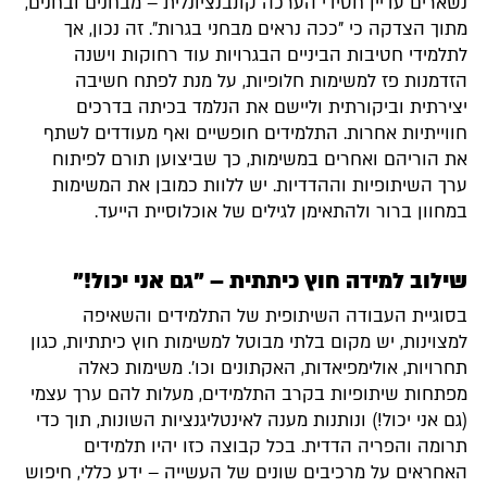
נשארים עדיין חסידי הערכה קונבנציונלית – מבחנים ובחנים,
מתוך הצדקה כי "ככה נראים מבחני בגרות". זה נכון, אך
לתלמידי חטיבות הביניים הבגרויות עוד רחוקות וישנה
הזדמנות פז למשימות חלופיות, על מנת לפתח חשיבה
יצירתית וביקורתית וליישם את הנלמד בכיתה בדרכים
חווייתיות אחרות. התלמידים חופשיים ואף מעודדים לשתף
את הוריהם ואחרים במשימות, כך שביצוען תורם לפיתוח
ערך השיתופיות וההדדיות. יש ללוות כמובן את המשימות
במחוון ברור ולהתאימן לגילים של אוכלוסיית הייעד.
שילוב למידה חוץ כיתתית – "גם אני יכול!"
בסוגיית העבודה השיתופית של התלמידים והשאיפה
למצוינות, יש מקום בלתי מבוטל למשימות חוץ כיתתיות, כגון
תחרויות, אולימפיאדות, האקתונים וכו'. משימות כאלה
מפתחות שיתופיות בקרב התלמידים, מעלות להם ערך עצמי
(גם אני יכול!) ונותנות מענה לאינטליגנציות השונות, תוך כדי
תרומה והפריה הדדית. בכל קבוצה כזו יהיו תלמידים
האחראים על מרכיבים שונים של העשייה – ידע כללי, חיפוש