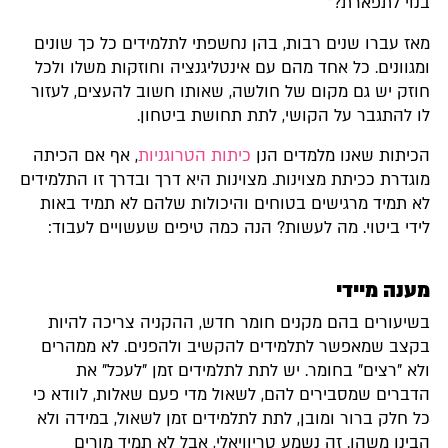
בנוי לתפארת?"
מאז עברו שנים רבות, בהן נחשפתי לתלמידים כל כך שונים
ומגוונים. כל אחד מהם עם אינטליגנציה וחוזקות משלו ולכל
חוזק יש גם מקום של חולשה, שאותו חשוב להעצים, לעזור
לו להתגבר על הקושי, לתת תחושת ביטחון.
הכיתות שאנו מלמדים הנן
כיתות הטרוגניות
, אף אם הכיתה
מוגדרת ככיתת מצוינות. מצוינות היא דרך ובדרך זו התלמידים
לא תמיד מרגישים בטוחים והיכולות שלהם לא תמיד באות
לידי ביטוי. מה לעשות? הנה כמה טיפים שעשויים לעבוד:
מענה מיידי
בשיעורים בהם מקנים חומר חדש, ההקניה צריכה להיות
בקצב שמאפשר לתלמידים להקשיב ולהפנים. לא ממהרים
ולא "רצים" בחומר. יש לתת לתלמידים זמן "לעכל" את
הדברים שמסבירים להם, לשאול מדי פעם שאלות, לוודא כי
כל חלק ברור ומובן, לתת לתלמידים זמן לשאול, במידה ולא
הבינו משהו. זה נשמע טריוויאלי, אבל לא תמיד מורים