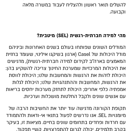
להשלים תואר ראשון ולהצליח לעבוד במשרה מלאה
וקבועה.
מהי למידה חברתית-רגשית (SEL) מיטבית?
המודלים השונים שפותחו בעולם בשנים האחרונות וביניהם
מודל היכולות של Casel (ארגון בשיקגו אילינוי, שעומד בחזית
המאמצים בארה"ב לקידום למידה חברתית-רגשית), מדגישים
את היכולות המרכזיות שמערכת החינוך צריכה להשקיע בהן:
היכולת לזהות את הרגשות והמחשבות שלנו; היכולת לווסת
את הרגשות, המחשבות וההתנהגויות שלנו; היכולת לגלות
אמפתיה כלפי אחרים; היכולת לתחזק מערכות יחסים בריאות
עם אנשים שונים ולקבל החלטות מושכלות וערכיות.
תקופת הקורונה מדגישה עוד יותר את החשיבות הרבה של
מיומנויות SEL. אנו נדרשים לפעול בתנאי אי-ודאות ולהתמודד
עם חרדות ופחדים בתחומים שונים בחיים. מציאות זו, בעיקר
בקרב תלמידים, יכולה לגרום להתפרצויות, קשיי תפקוד,