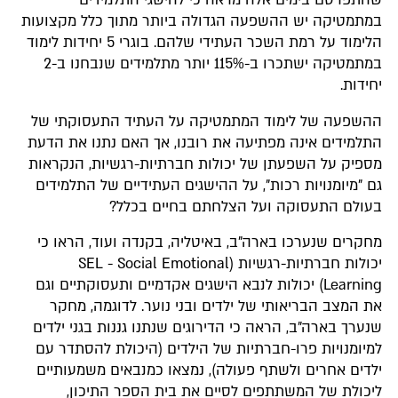
שהתפרסם בימים אלה מראה כי להישגי התלמידים
במתמטיקה יש ההשפעה הגדולה ביותר מתוך כלל מקצועות
הלימוד על רמת השכר העתידי שלהם. בוגרי 5 יחידות לימוד
במתמטיקה ישתכרו ב-115% יותר מתלמידים שנבחנו ב-2
יחידות.
ההשפעה של לימוד המתמטיקה על העתיד התעסוקתי של
התלמידים אינה מפתיעה את רובנו, אך האם נתנו את הדעת
מספיק על השפעתן של יכולות חברתיות-רגשיות, הנקראות
גם "מיומנויות רכות", על ההישגים העתידיים של התלמידים
בעולם התעסוקה ועל הצלחתם בחיים בכלל?
מחקרים שנערכו בארה"ב, באיטליה, בקנדה ועוד, הראו כי
יכולות חברתיות-רגשיות (SEL - Social Emotional
Learning) יכולות לנבא הישגים אקדמיים ותעסוקתיים וגם
את המצב הבריאותי של ילדים ובני נוער. לדוגמה, מחקר
שנערך בארה"ב, הראה כי הדירוגים שנתנו גננות בגני ילדים
למיומנויות פרו-חברתיות של הילדים (היכולת להסתדר עם
ילדים אחרים ולשתף פעולה), נמצאו כמנבאים משמעותיים
ליכולת של המשתתפים לסיים את בית הספר התיכון,