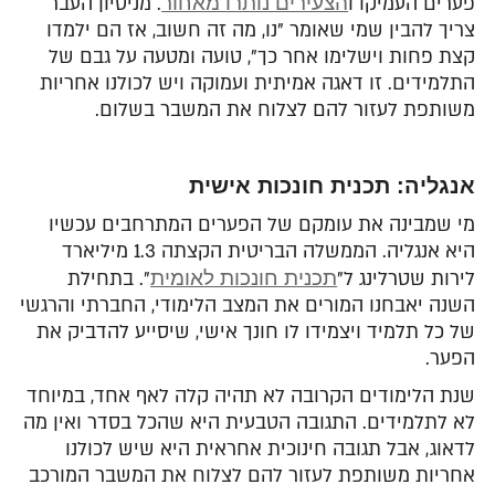
פערים העמיקו ו
הצעירים נותרו מאחור
. מניסיון העבר
צריך להבין שמי שאומר "נו, מה זה חשוב, אז הם ילמדו
קצת פחות וישלימו אחר כך", טועה ומטעה על גבם של
התלמידים. זו דאגה אמיתית ועמוקה ויש לכולנו אחריות
משותפת לעזור להם לצלוח את המשבר בשלום.
אנגליה: תכנית חונכות אישית
מי שמבינה את עומקם של הפערים המתרחבים עכשיו
היא אנגליה. הממשלה הבריטית הקצתה 1.3 מיליארד
לירות שטרלינג ל"
תכנית חונכות לאומית
". בתחילת
השנה יאבחנו המורים את המצב הלימודי, החברתי והרגשי
של כל תלמיד ויצמידו לו חונך אישי, שיסייע להדביק את
הפער.
שנת הלימודים הקרובה לא תהיה קלה לאף אחד, במיוחד
לא לתלמידים. התגובה הטבעית היא שהכל בסדר ואין מה
לדאוג, אבל תגובה חינוכית אחראית היא שיש לכולנו
אחריות משותפת לעזור להם לצלוח את המשבר המורכב