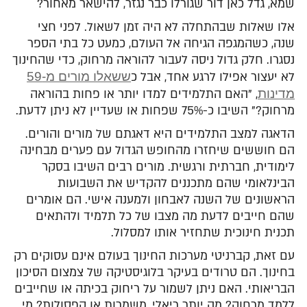
שמא, גדל כאן דור שגורלו כבר נגזר, להישאר מאחור?
אלו שאלות שבהתחלה לא היה זמן לשאול. לפני חצי
שנה, כשהמגפה הגיחה אל העולם, כמעט כל בתי הספר
נסגרו. חלק גדול ניסה לעבור להוראה מרחוק, כדי שהחינוך
לא יעצור אפילו לרגע אחד, אבל כ
ששאלו מורים מ-59
מדינות
, "האם התלמידים למדו יותר או פחות בהוראה
מרחוק?" השיבו כ-75% שפחות או שעדיין לא ניתן לדעת.
הדאגה למצב התלמידים היא דאגתם של מורים והורים.
הם חוששים שיחזרו מהחופש הגדול עם פערים מבחינה
לימודית, חברתית ורגשית. מורים רבים השיבו בסקר
הבינלאומי שהם מתכננים להקדיש את השבועות
הראשונים של השנה לאבחון ולמענה אישי. הם אומרים
שהם חייבים לדעת מה מצבו של כל תלמיד ולהתאים
תכנית חינוכית שתחזיר אותו למסלול.
עם זאת, קברניטי מערכות החינוך בעולם אינם עסוקים רק
בחינוך. הם טרודים בעיקר בלוגיסטיקה של צמצום הסיכון
הבריאותי. האם ניתן לשמור על ריחוק בכיתה או שחייבים
ללמד מרחוק? מה יותר ריאלי, משמרות או קפסולות? מי