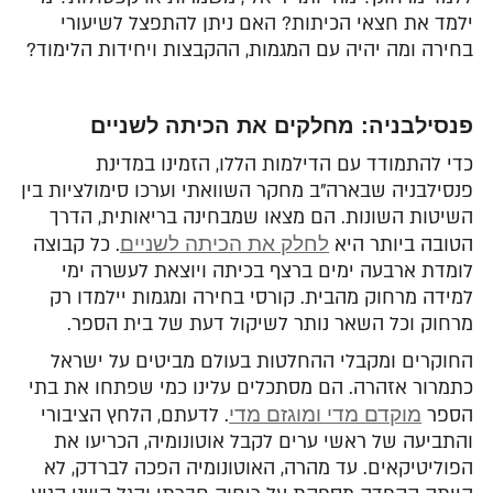
ילמד את חצאי הכיתות? האם ניתן להתפצל לשיעורי
בחירה ומה יהיה עם המגמות, ההקבצות ויחידות הלימוד?
פנסילבניה: מחלקים את הכיתה לשניים
כדי להתמודד עם הדילמות הללו, הזמינו במדינת
פנסילבניה שבארה"ב מחקר השוואתי וערכו סימולציות בין
השיטות השונות. הם מצאו שמבחינה בריאותית, הדרך
הטובה ביותר היא
לחלק את הכיתה לשניים
. כל קבוצה
לומדת ארבעה ימים ברצף בכיתה ויוצאת לעשרה ימי
למידה מרחוק מהבית. קורסי בחירה ומגמות יילמדו רק
מרחוק וכל השאר נותר לשיקול דעת של בית הספר.
החוקרים ומקבלי ההחלטות בעולם מביטים על ישראל
כתמרור אזהרה. הם מסתכלים עלינו כמי שפתחו את בתי
הספר
מוקדם מדי ומוגזם מדי
. לדעתם, הלחץ הציבורי
והתביעה של ראשי ערים לקבל אוטונומיה, הכריעו את
הפוליטיקאים. עד מהרה, האוטונומיה הפכה לברדק, לא