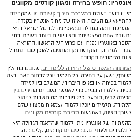
אונטריו: חופש בחירה ומגוון קורסים מקוונים
מי שידועה בעולם
כמערכת חינוך קשובה
, זו שמקפידה
להתייעץ עם הציבור, היא זו של מחוז אונטריו בקנדה.
המערכת דומה בגודלה ובמאפייניה לזו של ישראל והיא
נחשבת אחת המצטיינות והשוויוניות ביותר בעולם. בתי
הספר באונטריו נסגרו עם פרוץ הגל הראשון, ההוראה
עברה למרחוק והוקדשו זמן ומחשבה לאופן שבו תתחיל
שנת הלימודים הקרובה.
המתווה המפורט של החזרה ללימודים
, שגובש בתהליך
משתף, נשען על בחירה. כל תלמיד יוכל לבחור האם ירצה
ללמוד בכיתה או באופן היברידי, המשלב בין למידה
בכיתה ללמידה בבית. כדי לאפשר מעברים מהירים בין
הכיתה לבית, הופעלו פלטפורמות ממוחשבות לניהול
הלמידה. תלמידים יוכלו ללמוד עצמאית מקצוע שלם
לאורך השנה, באמצעות
סביבת קורסים מקוונים
.
מהמתווה של אונטריו ניתן ללמוד שהדאגה הגדולה היא
לתלמידים ולעתידם. במשברים קודמים, קלים מזה,