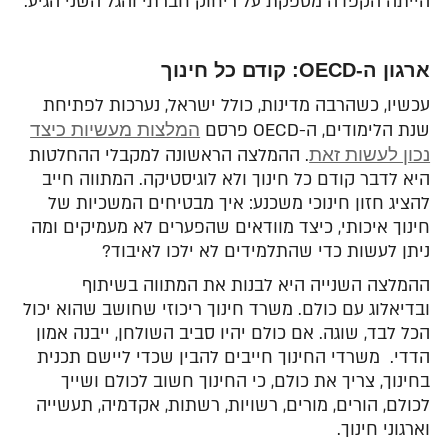
הייתה הקפדה מספקת על ריחוק חברתי והגל השני הגיע.
ארגון ה-
OECD
: קודם כל חינוך
עכשיו, כשהרבה מדינות, כולל ישראל, נערכות לפתיחת
שנת הלימודים, ה-OECD פרסם
המלצות מעשיות כיצד
נכון לעשות זאת
. ההמלצה הראשונה למקבלי ההחלטות
היא לדבר קודם כל חינוך ולא לוגיסטיקה. המתווה חייב
להציג חזון חינוכי משכנע: איך מבטיחים המשכיות של
חינוך איכותי, כיצד מוודאים שהפערים לא מעמיקים ומה
ניתן לעשות כדי שהתלמידים לא ילכו לאיבוד?
ההמלצה השנייה היא לבנות את המתווה בשיתוף
ובדיאלוג עם כולם. משרד חינוך ריכוזי שחושב שהוא יכול
הכל לבד, שוגה. אם כולם יהיו סביב השולחן, ייבנה אמון
הדדי. משרדי החינוך חייבים להבין שכדי ליישם תכנית
בחינוך, צריך את כולם, כי החינוך חשוב לכולם ושייך
לכולם, הורים, מורים, רשויות, רשתות, אקדמיה, תעשייה
וארגוני חינוך.